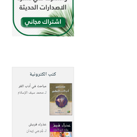
كتب الكترونية
مباحث في أدب الغر
لـ
محمد سيف الإسلام
عذراء قريش
لـ
جُرجي زيدان