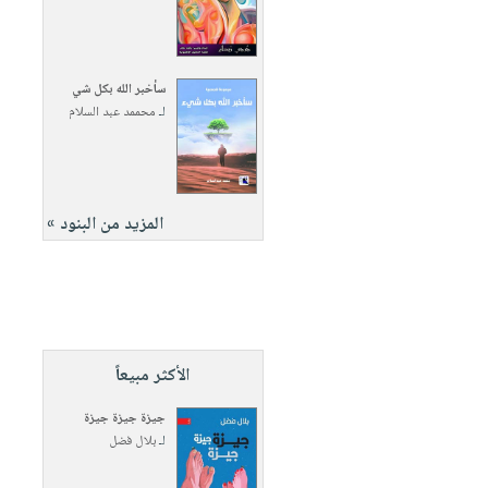
سأخبر الله بكل شي
لـ
محممد عبد السلام
المزيد من البنود »
الأكثر مبيعاً
جيزة جيزة جيزة
لـ
بلال فضل