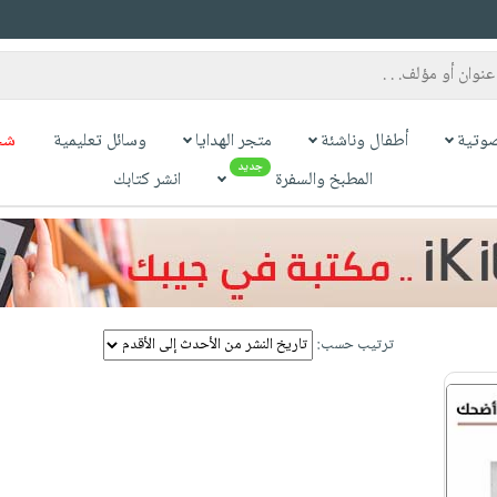
وتية
أطفال وناشئة
متجر الهدايا
وسائل تعليمية
شح
جديد
المطبخ والسفرة
انشر كتابك
ترتيب حسب: