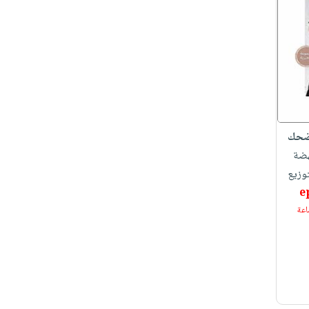
أضحك
هضة
توزيع