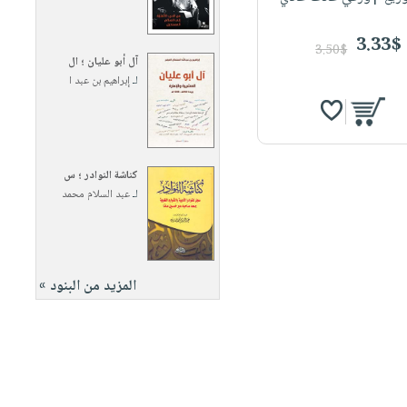
3.33$
3.50$
آل أبو عليان ؛ ال
لـ
إبراهيم بن عبد ا
كناشة النوادر ؛ س
لـ
عبد السلام محمد
المزيد من البنود »