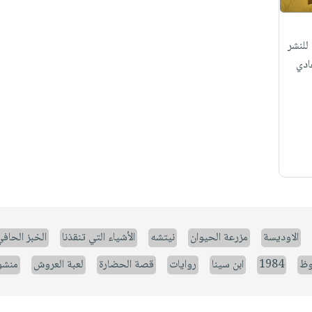
للنشر
ادي
الاوديسة
مزرعة الحيوان
نيتشه
الأشياء التي تنقذنا
الخبز الحاف
وظ
1984
ابن سينا
روايات
قصة الحضارة
لعبة العروش
منشو