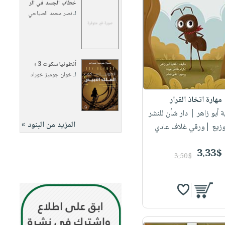
خطاب الجسد في الر
لـ
نصر محمد الصباحي
أنطونيا سكوت 3 ؛
لـ
خوان جوميز خوراد
مهارة اتخاذ القرار
ة أبو زاهر
| دار شأن للنشر
المزيد من البنود »
وزيع |ورقي غلاف عادي
3.33$
3.50$