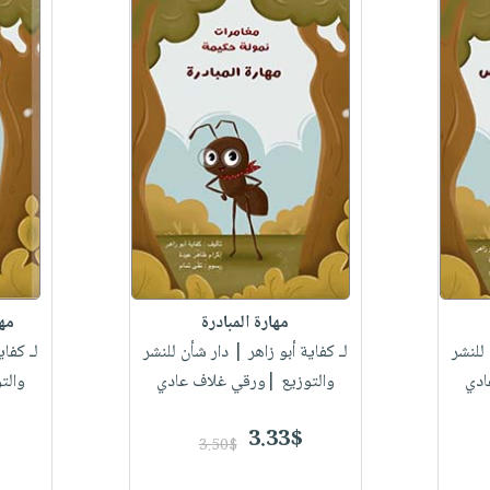
مهارة المبادرة
مها
للنشر
لـ كفاية أبو زاهر
| دار شأن للنشر
لـ كفاي
ادي
والتوزيع |ورقي غلاف عادي
والت
3.33$
3.50$