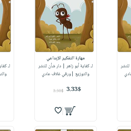
مهارة التفكير الإبداعي
للنشر
لـ كفاية أبو زاهر
| دار شأن للنشر
لـ كفاي
ادي
والتوزيع |ورقي غلاف عادي
والت
3.33$
3.50$