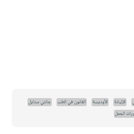
ي
الإلياذة
الأوديسة
القانون في الطب
جانتي ستايل
رات الجمل