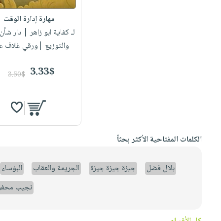
مهارة إدارة الوقت
لـ كفاية ابو زاهر
| دار شأن 
والتوزيع |ورقي غلاف ع
3.33$
3.50$
الكلمات المفتاحية الأكثر بحثاً
بلال فضل
جيزة جيزة جيزة
الجريمة والعقاب
البؤساء
نجيب محف