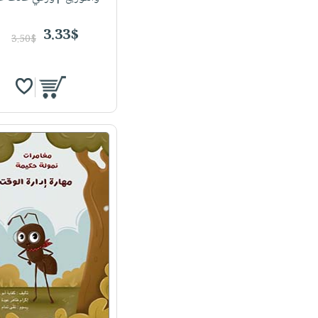
3.33$
3.50$