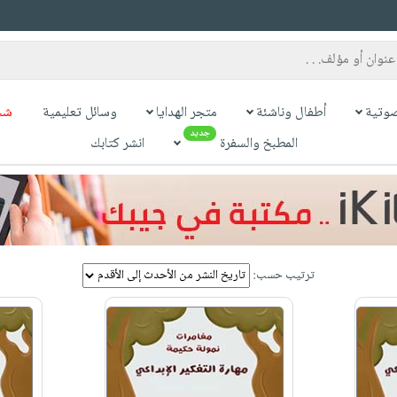
وتية
أطفال وناشئة
متجر الهدايا
وسائل تعليمية
شح
جديد
المطبخ والسفرة
انشر كتابك
ترتيب حسب: