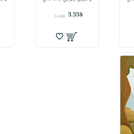
3.33$
3.50$