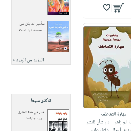
سأخبر الله بكل شي
لـ
محممد عبد السلام
المزيد من البنود »
الأكثر مبيعاً
قدر في هذا المشرق
مهارة التعاطف
لـ
وليد جنبلاط
ة ابو زاهر
| دار شأن للنشر
وزيع |ورقي غلاف عادي