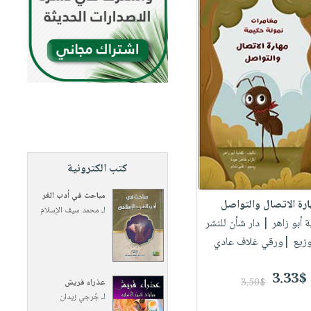
كتب الكترونية
مباحث في أدب الغر
رة الاتصال والتواصل
لـ
محمد سيف الإسلام
ة أبو زاهر
| دار شأن للنشر
وزيع |ورقي غلاف عادي
3.33$
3.50$
عذراء قريش
لـ
جُرجي زيدان