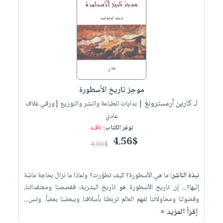
موجز تاريخ الأسطورة
لـ كارين آرمسترونغ
| بدايات للطباعة والنشر والتوزيع |ورقي غلاف
عادي
توفر الكتاب:
نافـد
4.56$
4.80$
نبذة الناشر:
ما هي الأسطورة؟ كيف تطوّرت؟ ولماذا ما نزال بحاجة ماسّة
إليها؟... إن تاريخ الأسطورة هو تاريخ البشرية؛ فقصصنا ومعتقداتنا،
وفضولنا ومحاولاتنا لفهم العالم تربطنا بأسلافنا وببعضنا بعضاً. وتس...
إقرأ المزيد »