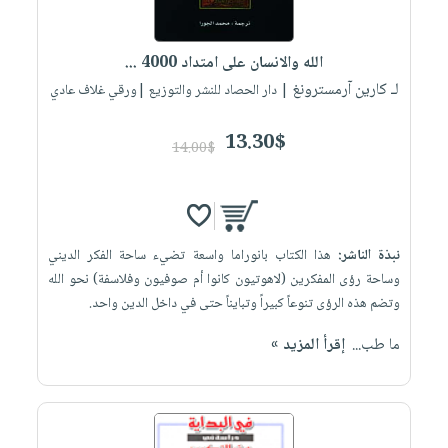
الله والانسان على امتداد 4000 ...
لـ كارين آرمسترونغ
| دار الحصاد للنشر والتوزيع |ورقي غلاف عادي
13.30$
14.00$
نبذة الناشر:
هذا الكتاب بانوراما واسعة تضيء ساحة الفكر الديني
وساحة رؤى المفكرين (لاهوتيون كانوا أم صوفيون وفلاسفة) نحو الله
وتضم هذه الرؤى تنوعاً كبيراً وتبايناً حتى في داخل الدين واحد.
ما طب...
إقرأ المزيد »