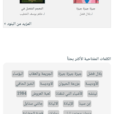
جيزة جيزة جيزة
المعجم المفصل في
لـ
بلال فضل
لـ
طاهر يوسف الخطيب
المزيد من البنود »
الكلمات المفتاحية الأكثر بحثاً
بلال فضل
جيزة جيزة جيزة
الجريمة والعقاب
البؤساء
الأوديسة
مزرعة الحيوان
الاوديسة
الخبز الحافي
نيتشه
الأشياء التي تنقذنا
لعبة العروش
1984
ابن سينا
الإلياذة
الالياذة
جانتي ستايل
ديوان مجنون ليلى
روايات
قصة الحضارة