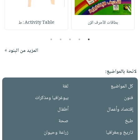
بطاقات الأحرف الإن
Activity Table : ط
5
4
3
2
1
المزيد من البنود »
لائحة بالمواضيع:
كل المواضيع
لغة
فنون
بيوغرافيا ومذكرات
إقتصاد وأعمال
أطفال
طبخ
صحة
تاريخ وجغرافيا
زراعة وحيوان