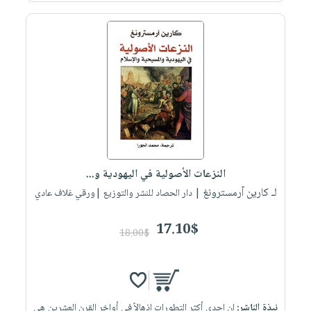
النزعات الأصولية في اليهودية و...
لـ كارين آرمسترونغ
| دار الحصاد للنشر والتوزيع |ورقي غلاف عادي
17.10$
18.00$
نبذة الناشر:
إن إحدى أكثر التطورات إذهالاً في أواخر القرن العشرين هي