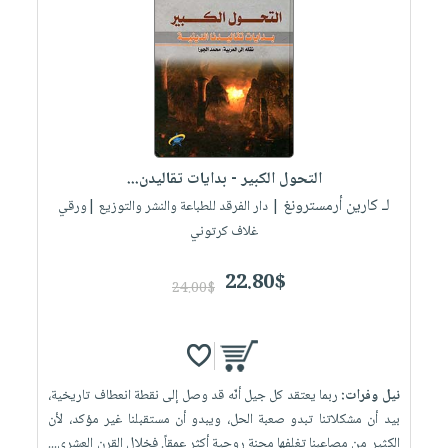
العناية
الأكثر
شحن
أدوات
بالأسنان
مبيعاً
مجاني
المائدة
الحمية
العودة
بنود
الأوعية
والتغذية
للمدارس
مختارة
والتخزين
اشتراكات
اكسسوارات
أدوات
كتب
كل
بحث
المطبخ
التحول الكبير - بدايات تقاليدن...
الاشتراكات
اكسسوارات
متقدم
لـ كارين أرمسترونغ
| دار الفرقد للطباعة والنشر والتوزيع |ورقي
منزلية
صندوق
غلاف كرتوني
القراءة
اكسسوارات
iKitab
ملابس
22.80$
نيل
24.00$
بلا
مطرزات
وفرات
حدود
حقائب
عن
حسابك
حلي
الشركة
نيل وفرات:
ربما يعتقد كل جيل أنّه قد وصل إلى نقطة انعطاف تاريخية،
عناية
لائحة
سياسة
بيد أن مشكلاتنا تبدو صعبة الحل، ويبدو أن مستقبلنا غير مؤكد، لأن
بالذات
الأمنيات
الشركة
الكثير من مصاعبنا تغلفها محنة روحية أكثر عمقاً. فخلال القرن العشري...