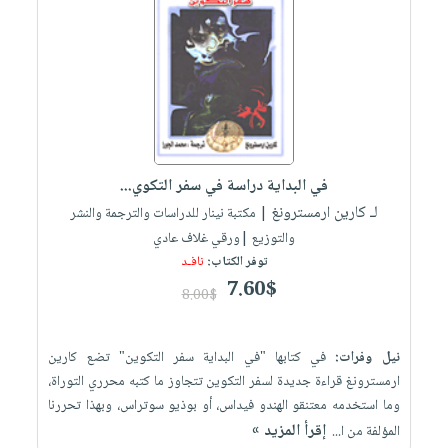
في البداية دراسة في سفر التكوي...
لـ كارين ارمسترونغ
| مكتبة نينار للدراسات والترجمة والنشر
والتوزيع |ورقي غلاف عادي
توفر الكتاب:
نافـد
7.60$
8.00$
نيل وفرات:
في كتابها "في البداية سفر التكوين" تضع كارين
ارمسترونغ قراءة جديدة لسفر التكوين تتجاوز ما كتبه محرري التوراة،
وما استخدمه معتنقو الهندو فيداس، أو بوذيو سوتراس، وبهذا تحررنا
إقرأ المزيد »
المؤلفة من ا...