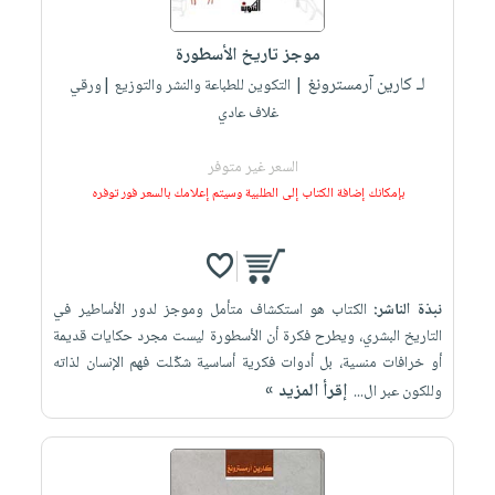
إختياراتنا
تعليمية
أسئلة
إختياراتنا
المواضيع
iKitab
يتكرر
موجز تاريخ الأسطورة
كتب
بلا
الأكثر
طرحها
لـ كارين آرمسترونغ
أكاديمية
| التكوين للطباعة والنشر والتوزيع |ورقي
الصحة
حدود
مبيعاً
تحميل
غلاف عادي
والعناية
صندوق
أسئلة
إختياراتنا
masmu3
الشخصية
القراءة
يتكرر
وسائل
على
السعر غير متوفر
جديد
English
طرحها
تعليمية
بإمكانك إضافة الكتاب إلى الطلبية وسيتم إعلامك بالسعر فور توفره
Android
books
الكل
تحميل
صندوق
تحميل
iKitab
أجهزة
القراءة
المطبخ
masmu3
على
العناية
والسفرة
على
جوائز
نبذة الناشر:
الكتاب هو استكشاف متأمل وموجز لدور الأساطير في
Android
جديد
الشخصية
Apple
التاريخ البشري، ويطرح فكرة أن الأسطورة ليست مجرد حكايات قديمة
تحميل
العناية
الكل
أو خرافات منسية، بل أدوات فكرية أساسية شكّلت فهم الإنسان لذاته
iKitab
وتصفيف
إقرأ المزيد »
وللكون عبر ال...
أواني
متجر
على
الشعر
الطهي
الهدايا
Apple
العناية
أدوات
بالجسم
أقسام
الخبز