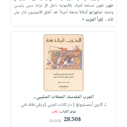
ظهور تقوى مسلحة تُعرف بالأصولية داخل كل تراث ديني رئيسي.
وتتخذ تمظهراتها أشكالاً مذهلة أحياناً. لقد أطلق الأصوليون النار على
إقرأ المزيد »
الأط...
الحرب المقدسة، الحملات الصليبي...
لـ كارين أرمسترونغ
| دار الكتاب العربي |ورقي غلاف فني
توفر الكتاب:
نافـد
28.50$
30.00$