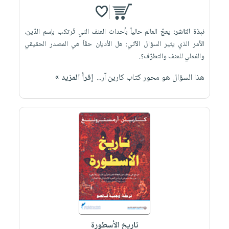
نبذة الناشر:
يعجّ العالم حالياً بأحداث العنف التي تُرتكب بإسم الدّين،
الأمر الذي يثير السؤال الآتي: هل الأديان حقّاً هي المصدر الحقيقي
والفعلي للعنف والتطرّف؟.
هذا السؤال هو محور كتاب كارين آر...
إقرأ المزيد »
تاريخ الأسطورة