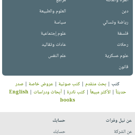
المرأة والعائلة
مراجع
دين
العلوم والطبيعة
رياضة وتسالي
سياسة
فلسفة
علوم إجتماعية
رحلات
عادات وتقاليد
علوم عسكرية
علم النفس
قانون
كتب
|
بحث متقدم
|
كتب صوتية
|
عروض خاصة
|
صدر
حديثاً
|
الأكثر مبيعاً
|
كتب نادرة
|
أبحاث ودراسات
|
English
books
عن نيل وفرات
حسابك
عن الشركة
حسابك