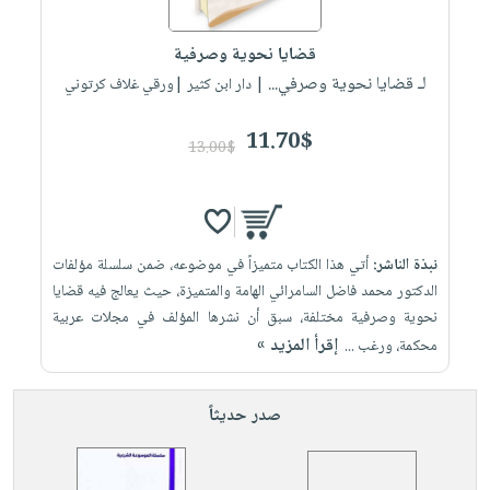
iKitab
تعليمية
أسئلة
Ai
بلا
المواضيع
يتكرر
إختيارات
قضايا نحوية وصرفية
حدود
الأكثر
طرحها
لـ قضايا نحوية وصرفي...
كتب
| دار ابن كثير |ورقي غلاف كرتوني
الصحة
أسئلة
مبيعاً
تحميل
أكاديمية
والعناية
يتكرر
وسائل
masmu3
11.70$
الشخصية
صندوق
13.00$
طرحها
تعليمية
على
جديد
القراءة
تحميل
صندوق
Android
English
iKitab
الكل
القراءة
تحميل
books
على
أجهزة
جوائز
المطبخ
masmu3
نبذة الناشر:
أتي هذا الكتاب متميزاً في موضوعه، ضمن سلسلة مؤلفات
Android
العناية
والسفرة
على
الدكتور محمد فاضل السامرائي الهامة والمتميزة، حيث يعالج فيه قضايا
تحميل
جديد
الشخصية
Apple
نحوية وصرفية مختلفة، سبق أن نشرها المؤلف في مجلات عربية
iKitab
العناية
إقرأ المزيد »
محكمة، ورغب ...
الكل
على
وتصفيف
أواني
متجر
Apple
الشعر
صدر حديثاً
الطهي
الهدايا
العناية
أدوات
بالجسم
أقسام
الخبز