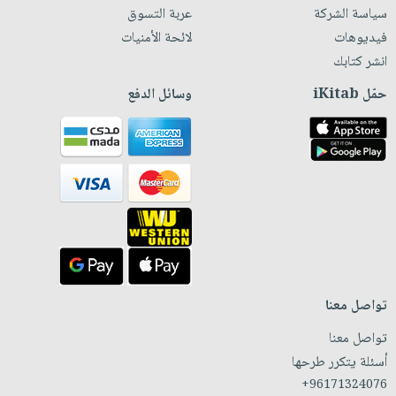
سياسة الشركة
عربة التسوق
فيديوهات
لائحة الأمنيات
انشر كتابك
حمّل iKitab
وسائل الدفع
تواصل معنا
تواصل معنا
أسئلة يتكرر طرحها
+96171324076