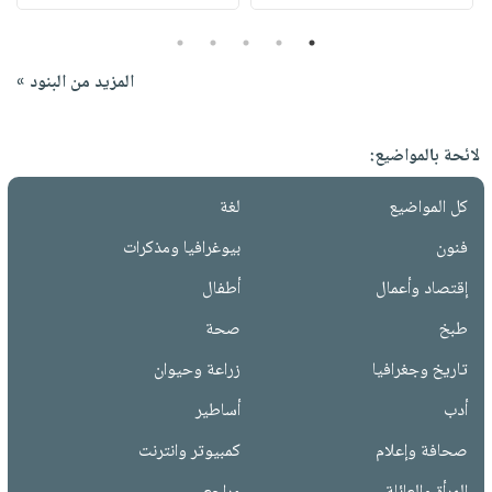
5
4
3
2
1
المزيد من البنود »
لائحة بالمواضيع:
كل المواضيع
لغة
فنون
بيوغرافيا ومذكرات
إقتصاد وأعمال
أطفال
طبخ
صحة
تاريخ وجغرافيا
زراعة وحيوان
أدب
أساطير
صحافة وإعلام
كمبيوتر وانترنت