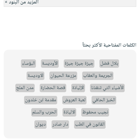
المزيد من البنود »
الكلمات المفتاحية الأكثر بحثاً
بلال فضل
جيزة جيزة جيزة
الأوديسة
البؤساء
الجريمة والعقاب
مزرعة الحيوان
الاوديسة
الأشياء التي تنقذنا
الإلياذة
قصة الحضارة
مدن الملح
الخبز الحافي
لعبة العروش
مقدمة ابن خلدون
نجيب محفوظ
الالياذة
الحرب والسلم
القانون في الطب
دار صادر
ديوان