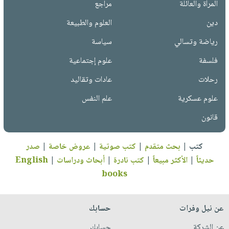
المرأة والعائلة
مراجع
دين
العلوم والطبيعة
رياضة وتسالي
سياسة
فلسفة
علوم إجتماعية
رحلات
عادات وتقاليد
علوم عسكرية
علم النفس
قانون
كتب
|
بحث متقدم
|
كتب صوتية
|
عروض خاصة
|
صدر
حديثاً
|
الأكثر مبيعاً
|
كتب نادرة
|
أبحاث ودراسات
|
English
books
عن نيل وفرات
حسابك
عن الشركة
حسابك