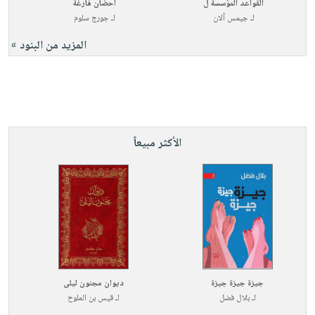
القواعد المؤسسة ل
أحضان فارغة
لـ
جيمس آلان
لـ
جورج سلوم
المزيد من البنود »
الأكثر مبيعاً
جيزة جيزة جيزة
ديوان مجنون ليلى
لـ
بلال فضل
لـ
قيس بن الملوح