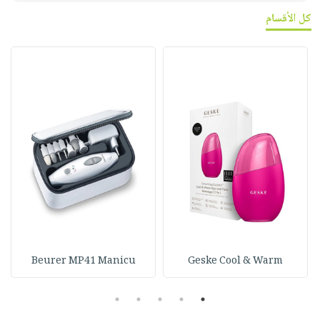
كل الأقسام
Beurer MP41 Manicu
Geske Cool & Warm
5
4
3
2
1