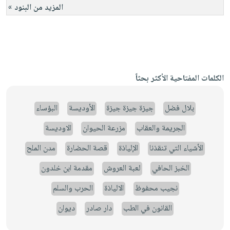
المزيد من البنود »
الكلمات المفتاحية الأكثر بحثاً
بلال فضل
جيزة جيزة جيزة
الأوديسة
البؤساء
الجريمة والعقاب
مزرعة الحيوان
الاوديسة
الأشياء التي تنقذنا
الإلياذة
قصة الحضارة
مدن الملح
الخبز الحافي
لعبة العروش
مقدمة ابن خلدون
نجيب محفوظ
الالياذة
الحرب والسلم
القانون في الطب
دار صادر
ديوان