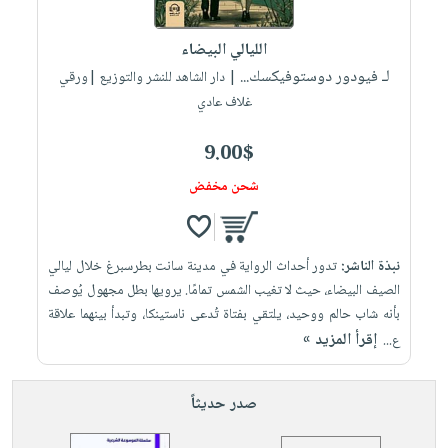
إختياراتنا
تعليمية
أسئلة
إختياراتنا
المواضيع
iKitab
يتكرر
الليالي البيضاء
كتب
بلا
الأكثر
طرحها
لـ فيودور دوستوفيكسك...
أكاديمية
| دار الشاهد للنشر والتوزيع |ورقي
الصحة
حدود
مبيعاً
تحميل
غلاف عادي
والعناية
صندوق
أسئلة
وسائل
masmu3
الشخصية
القراءة
يتكرر
تعليمية
9.00$
على
جديد
English
طرحها
صندوق
Android
شحن مخفض
books
الكل
تحميل
القراءة
تحميل
iKitab
أجهزة
جوائز
المطبخ
masmu3
على
العناية
والسفرة
على
نبذة الناشر:
تدور أحداث الرواية في مدينة سانت بطرسبرغ خلال ليالي
Android
جديد
الشخصية
Apple
الصيف البيضاء، حيث لا تغيب الشمس تمامًا. يرويها بطل مجهول يُوصف
تحميل
العناية
بأنه شاب حالم ووحيد، يلتقي بفتاة تُدعى ناستينكا، وتبدأ بينهما علاقة
الكل
إقرأ المزيد »
iKitab
ع...
وتصفيف
أواني
متجر
على
الشعر
الطهي
الهدايا
Apple
العناية
صدر حديثاً
أدوات
بالجسم
أقسام
الخبز