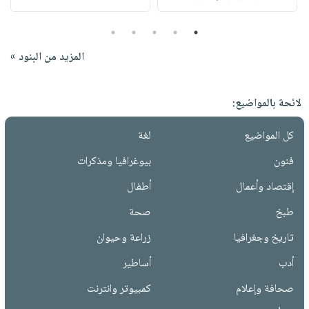
5
4
3
2
1
المزيد من البنود »
لائحة بالمواضيع:
كل المواضيع
لغة
فنون
بيوغرافيا ومذكرات
إقتصاد وأعمال
أطفال
طبخ
صحة
تاريخ وجغرافيا
زراعة وحيوان
أدب
أساطير
صحافة وإعلام
كمبيوتر وانترنت