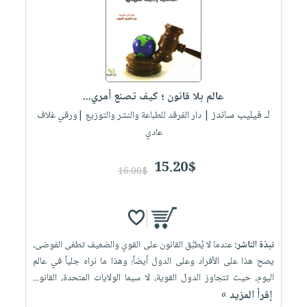
العناية
الأكثر
شحن
أدوات
بالأسنان
مبيعاً
مجاني
المائدة
الحمية
العودة
بنود
الأوعية
والتغذية
للمدارس
مختارة
والتخزين
اشتراكات
اكسسوارات
عالم بلا قانون ؛ كيف تصنع أمري...
أدوات
كتب
كل
بحث
لـ فيليب ساندز
المطبخ
| دار الفرقد للطباعة والنشر والتوزيع |ورقي غلاف
الاشتراكات
اكسسوارات
متقدم
عادي
منزلية
صندوق
القراءة
15.20$
اكسسوارات
16.00$
iKitab
ملابس
نيل
بلا
مطرزات
وفرات
حدود
حقائب
عن
حسابك
نبذة الناشر:
عندما لا يُطبَّق القانون على القوي والضعيف تطغى الفوضى،
حلي
الشركة
يصح هذا على الأفراد وعلى الدول أيضاً؛ وهذا ما نراه جلياً في عالم
عناية
لائحة
سياسة
اليوم، حيث تتجاوز الدول القوية، لا سيما الولايات المتحدة، القانو...
بالذات
الأمنيات
إقرأ المزيد »
الشركة