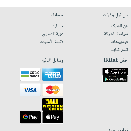
عن نيل وفرات
حسابك
عن الشركة
حسابك
سياسة الشركة
عربة التسوق
فيديوهات
لائحة الأمنيات
انشر كتابك
حمّل iKitab
وسائل الدفع
تواصل معنا