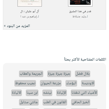
قدر في هذا المشرق
آل أبو عليان ؛ ال
لـ
وليد جنبلاط
لـ
إبراهيم بن عبد ا
المزيد من البنود »
الكلمات المفتاحية الأكثر بحثاً
بلال فضل
جيزة جيزة جيزة
الجريمة والعقاب
الاوديسة
البؤساء
مزرعة الحيوان
نجيب محفوظ
الأشياء التي تنقذنا
الإلياذة
نيتشه
ابن سينا
الالياذة
الخبز الحافي
القانون في الطب
جانتي ستايل