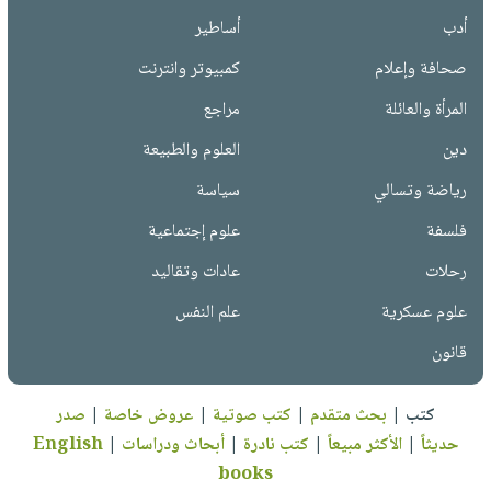
أدب
أساطير
صحافة وإعلام
كمبيوتر وانترنت
المرأة والعائلة
مراجع
دين
العلوم والطبيعة
رياضة وتسالي
سياسة
فلسفة
علوم إجتماعية
رحلات
عادات وتقاليد
علوم عسكرية
علم النفس
قانون
كتب
|
بحث متقدم
|
كتب صوتية
|
عروض خاصة
|
صدر
حديثاً
|
الأكثر مبيعاً
|
كتب نادرة
|
أبحاث ودراسات
|
English
books