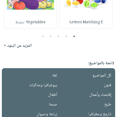
Letters Matching E
Vegetables : سلسلة
5
4
3
2
1
المزيد من البنود »
لائحة بالمواضيع:
كل المواضيع
لغة
فنون
بيوغرافيا ومذكرات
إقتصاد وأعمال
أطفال
طبخ
صحة
تاريخ وجغرافيا
زراعة وحيوان