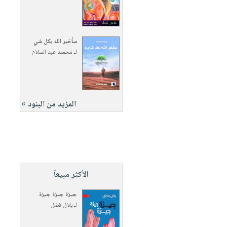
سأخبر الله بكل شي
لـ
محممد عبد السلام
المزيد من البنود »
الأكثر مبيعاً
جيزة جيزة جيزة
لـ
بلال فضل