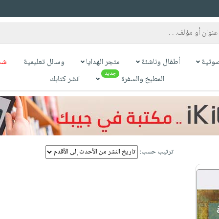
وتية
أطفال وناشئة
متجر الهدايا
وسائل تعليمية
شح
جديد
المطبخ والسفرة
انشر كتابك
ترتيب حسب: