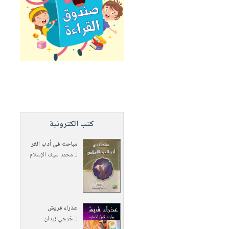
كتب الكترونية
مباحث في أدب الغر
لـ
محمد سيف الإسلام
عذراء قريش
لـ
جُرجي زيدان