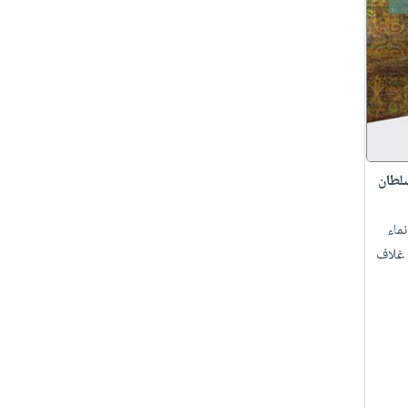
سلطان
ماء
 غلاف