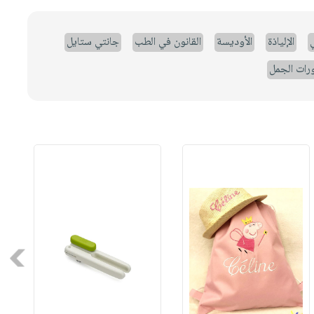
ي
الإلياذة
الأوديسة
القانون في الطب
جانتي ستايل
رات الجمل
Next