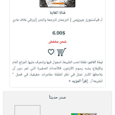
إختياراتنا
تعليمية
أسئلة
إختياراتنا
المواضيع
iKitab
يتكرر
فتاة الغابة
كتب
بلا
الأكثر
طرحها
لـ فياستورز جيروس
أكاديمية
| الترجمان للترجمة والنشر |ورقي غلاف عادي
الصحة
حدود
مبيعاً
تحميل
والعناية
صندوق
أسئلة
إختياراتنا
masmu3
6.00$
الشخصية
القراءة
يتكرر
وسائل
على
جديد
شحن مخفض
English
طرحها
تعليمية
Android
books
الكل
تحميل
صندوق
تحميل
iKitab
أجهزة
القراءة
المطبخ
masmu3
نبذة الناشر:
طفلة تحب الطبيعة، تتجول فيها وتتعرف عليها، المزاج العام
على
العناية
والسفرة
على
جوائز
والإيقاع يشبه رسوم الكرتون، فالأحداث الصغيرة التي تمر دون أن
Android
جديد
الشخصية
Apple
يلاحظها الكبار تمثل في نظر الطفلة مغامرات حقيقية، في فصل "
تحميل
العناية
إقرأ المزيد »
للطبيعة أ...
الكل
iKitab
وتصفيف
أواني
متجر
على
الشعر
صدر حديثاً
الطهي
الهدايا
Apple
العناية
أدوات
بالجسم
أقسام
الخبز