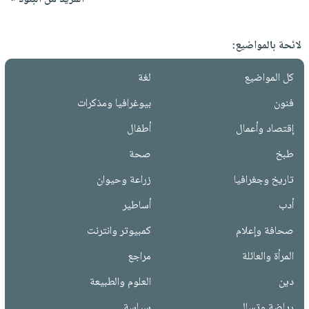
لائحة بالمواضيع:
كل المواضيع
لغة
فنون
بيوغرافيا ومذكرات
إقتصاد وأعمال
أطفال
طبخ
صحة
تاريخ وجغرافيا
زراعة وحيوان
أدب
أساطير
صحافة وإعلام
كمبيوتر وانترنت
المرأة والعائلة
مراجع
دين
العلوم والطبيعة
رياضة وتسالي
سياسة