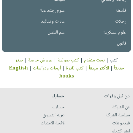
فلسفة
علوم إجتماعية
رحلات
عادات وتقاليد
علوم عسكرية
علم النفس
قانون
كتب
|
بحث متقدم
|
كتب صوتية
|
عروض خاصة
|
صدر
حديثاً
|
الأكثر مبيعاً
|
كتب نادرة
|
أبحاث ودراسات
|
English
books
عن نيل وفرات
حسابك
عن الشركة
حسابك
سياسة الشركة
عربة التسوق
فيديوهات
لائحة الأمنيات
انشر كتابك