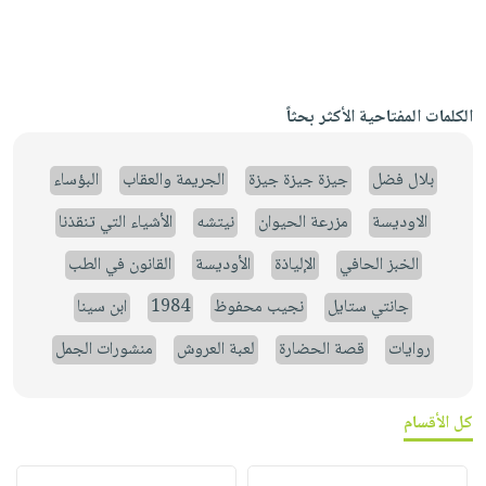
الكلمات المفتاحية الأكثر بحثاً
بلال فضل
جيزة جيزة جيزة
الجريمة والعقاب
البؤساء
الاوديسة
مزرعة الحيوان
نيتشه
الأشياء التي تنقذنا
الخبز الحافي
الإلياذة
الأوديسة
القانون في الطب
جانتي ستايل
نجيب محفوظ
1984
ابن سينا
روايات
قصة الحضارة
لعبة العروش
منشورات الجمل
كل الأقسام