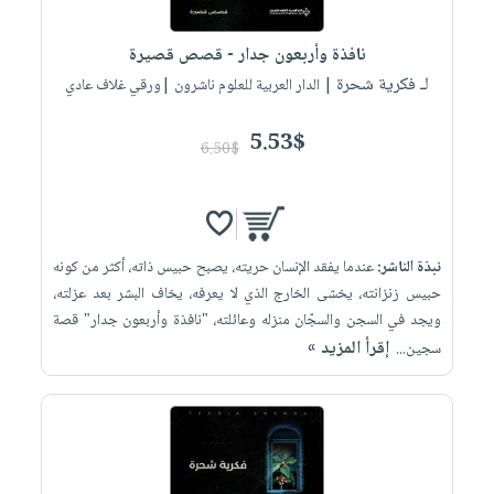
إختياراتنا
تعليمية
أسئلة
إختياراتنا
المواضيع
iKitab
يتكرر
نافذة وأربعون جدار - قصص قصيرة
كتب
بلا
الأكثر
طرحها
لـ فكرية شحرة
أكاديمية
| الدار العربية للعلوم ناشرون |ورقي غلاف عادي
الصحة
حدود
مبيعاً
تحميل
والعناية
صندوق
أسئلة
إختياراتنا
masmu3
5.53$
الشخصية
القراءة
6.50$
يتكرر
وسائل
على
جديد
English
طرحها
تعليمية
Android
books
الكل
تحميل
صندوق
تحميل
iKitab
أجهزة
القراءة
المطبخ
masmu3
نبذة الناشر:
عندما يفقد الإنسان حريته، يصبح حبيس ذاته، أكثر من كونه
على
العناية
والسفرة
على
جوائز
حبيس زنزانته، يخشى الخارج الذي لا يعرفه، يخاف البشر بعد عزلته،
Android
جديد
الشخصية
Apple
ويجد في السجن والسجّان منزله وعائلته، "نافذة وأربعون جدار" قصة
تحميل
العناية
إقرأ المزيد »
سجين...
الكل
iKitab
وتصفيف
أواني
متجر
على
الشعر
الطهي
الهدايا
Apple
العناية
أدوات
بالجسم
أقسام
الخبز