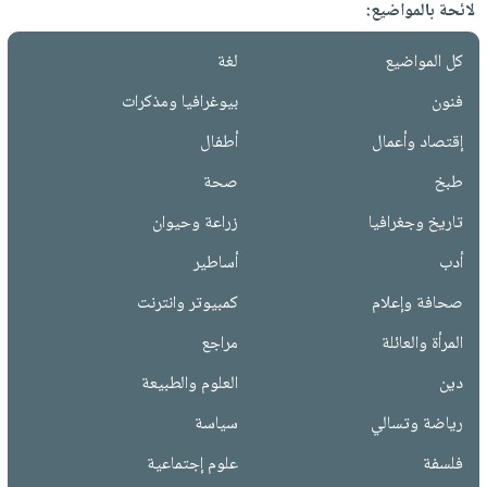
لائحة بالمواضيع:
كل المواضيع
لغة
فنون
بيوغرافيا ومذكرات
إقتصاد وأعمال
أطفال
طبخ
صحة
تاريخ وجغرافيا
زراعة وحيوان
أدب
أساطير
صحافة وإعلام
كمبيوتر وانترنت
المرأة والعائلة
مراجع
دين
العلوم والطبيعة
رياضة وتسالي
سياسة
فلسفة
علوم إجتماعية