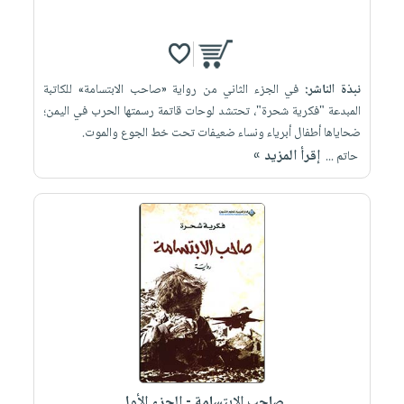
نبذة الناشر:
في الجزء الثاني من رواية «صاحب الابتسامة» للكاتبة
المبدعة "فكرية شحرة"، تحتشد ‏لوحات قاتمة رسمتها الحرب في اليمن؛
ضحاياها أطفال أبرياء ونساء ضعيفات تحت خط ‏الجوع والموت.‏ ‎
إقرأ المزيد »
صاحب الإبتسامة - الجزء الأول