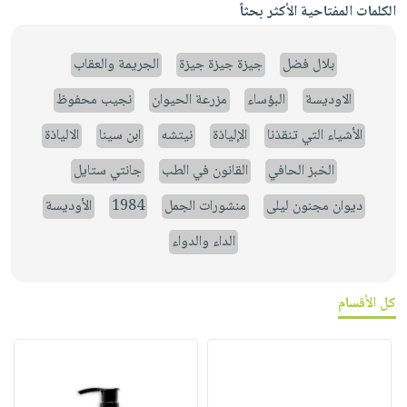
الكلمات المفتاحية الأكثر بحثاً
بلال فضل
جيزة جيزة جيزة
الجريمة والعقاب
الاوديسة
البؤساء
مزرعة الحيوان
نجيب محفوظ
الأشياء التي تنقذنا
الإلياذة
نيتشه
ابن سينا
الالياذة
الخبز الحافي
القانون في الطب
جانتي ستايل
ديوان مجنون ليلى
منشورات الجمل
1984
الأوديسة
الداء والدواء
كل الأقسام