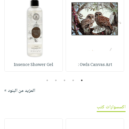
Insence Shower Gel
Owls Canvas Art :
5
4
3
2
1
المزيد من البنود »
اكسسوارات كتب