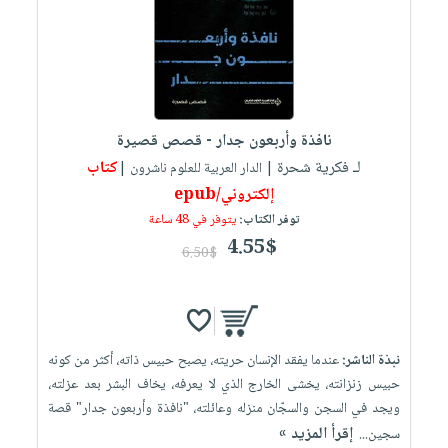
العناية
الأكثر
شحن
أدوات
بالأسنان
مبيعاً
مجاني
المائدة
الحمية
العودة
بنود
الأوعية
والتغذية
للمدارس
مختارة
والتخزين
اشتراكات
اكسسوارات
نافذة وأربعون جدار - قصص قصيرة
أدوات
كتب
كل
بحث
لـ فكرية شحرة
كتاب
المطبخ
| الدار العربية للعلوم ناشرون |
الاشتراكات
اكسسوارات
متقدم
إلكتروني/epub
منزلية
صندوق
توفر الكتاب:
يتوفر في 48 ساعة
القراءة
اكسسوارات
4.55$
6.50$
iKitab
ملابس
نيل
بلا
مطرزات
وفرات
حدود
حقائب
عن
حسابك
نبذة الناشر:
عندما يفقد الإنسان حريته، يصبح حبيس ذاته، أكثر من كونه
حلي
الشركة
حبيس زنزانته، يخشى الخارج الذي لا يعرفه، يخاف البشر بعد عزلته،
عناية
لائحة
سياسة
ويجد في السجن والسجّان منزله وعائلته، "نافذة وأربعون جدار" قصة
بالذات
الأمنيات
الشركة
إقرأ المزيد »
سجين...