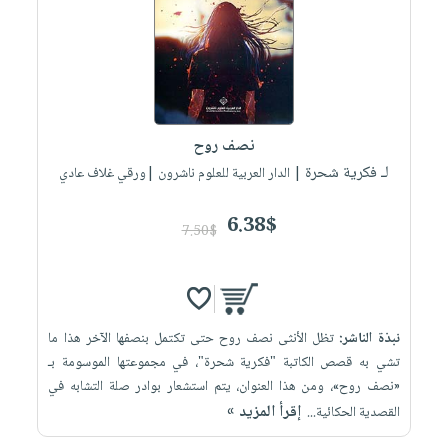
نصف روح
لـ فكرية شحرة
| الدار العربية للعلوم ناشرون |ورقي غلاف عادي
6.38$
7.50$
نبذة الناشر:
تظل الأنثى نصف روح حتى تكتمل بنصفها الآخر هذا ما
تشي به قصص الكاتبة "فكرية ‏شحرة"، في مجموعتها الموسومة بـ
«نصف روح»، ومن هذا العنوان، يتم استشعار بوادر ‏صلة التشابه في
إقرأ المزيد »
القصدية الحكائية...