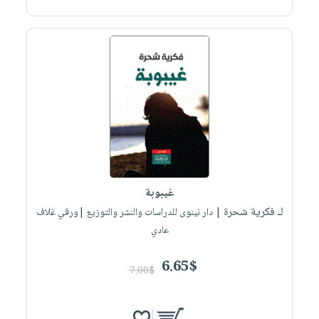
غيبوبة
لـ فكرية شحرة
| دار نينوى للدراسات والنشر والتوزيع |ورقي غلاف
عادي
6.65$
7.00$