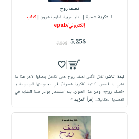
نصف روح
لـ فكرية شحرة
كتاب
| الدار العربية للعلوم ناشرون |
إلكتروني/epub
5.25$
7.50$
نبذة الناشر:
تظل الأنثى نصف روح حتى تكتمل بنصفها الآخر هذا ما
تشي به قصص الكاتبة "فكرية ‏شحرة"، في مجموعتها الموسومة بـ
«نصف روح»، ومن هذا العنوان، يتم استشعار بوادر ‏صلة التشابه في
إقرأ المزيد »
القصدية الحكائية...