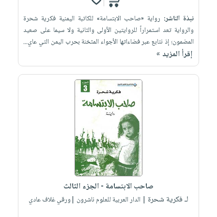
نبذة الناشر:
رواية «صاحب الابتسامة» للكاتبة اليمنية فكرية شحرة
والرواية تعد استمراراً للروايتين ‏الأولى والثانية ولا سيما على صعيد
المضمون؛ إذ نتابع عبر فضاءاتها الأجواء المثخنة ‏بحرب اليمن التي عاي...
إقرأ المزيد »
صاحب الابتسامة - الجزء الثالث
لـ فكرية شحرة
| الدار العربية للعلوم ناشرون |ورقي غلاف عادي