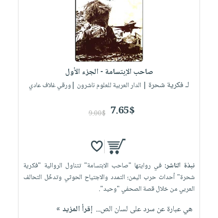
صاحب الإبتسامة - الجزء الأول
لـ فكرية شحرة
| الدار العربية للعلوم ناشرون |ورقي غلاف عادي
7.65$
9.00$
نبذة الناشر:
في روايتها "صاحب الابتسامة" تتناول الروائية "فكرية
شحرة" أحداث حرب اليمن؛ التمدد ‏والاجتياح الحوثي وتدخّل التحالف
العربي من خلال قصة الصحفي "وحيد".‏ ‎
إقرأ المزيد »