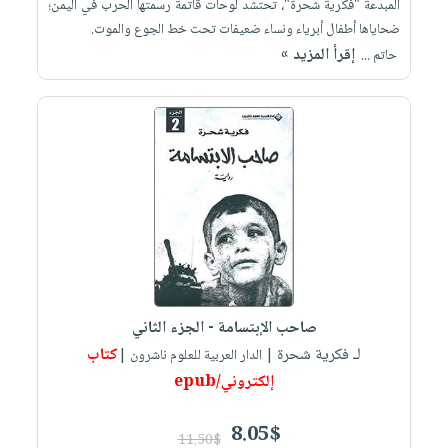
المبدعة "فكرية شحرة"، تحتشد ‏لوحات قاتمة رسمتها الحرب في اليمن؛
ضحاياها أطفال أبرياء ونساء ضعيفات تحت خط ‏الجوع والموت.‏ ‎
إقرأ المزيد »
صاحب الإبتسامة - الجزء الثاني
لـ فكرية شحرة
كتاب
| الدار العربية للعلوم ناشرون |
إلكتروني/epub
8.05$
11.50$