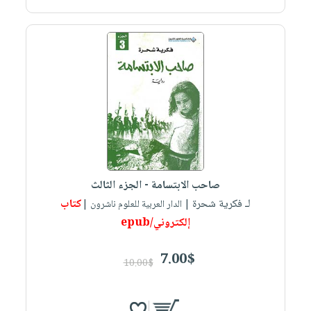
صاحب الابتسامة - الجزء الثالث
لـ فكرية شحرة
كتاب
| الدار العربية للعلوم ناشرون |
إلكتروني/epub
7.00$
10.00$