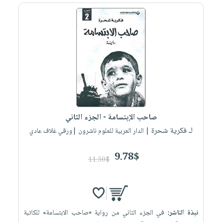
صاحب الإبتسامة - الجزء الثاني
لـ فكرية شحرة
| الدار العربية للعلوم ناشرون |ورقي غلاف عادي
9.78$
11.50$
نبذة الناشر:
في الجزء الثاني من رواية «صاحب الابتسامة» للكاتبة