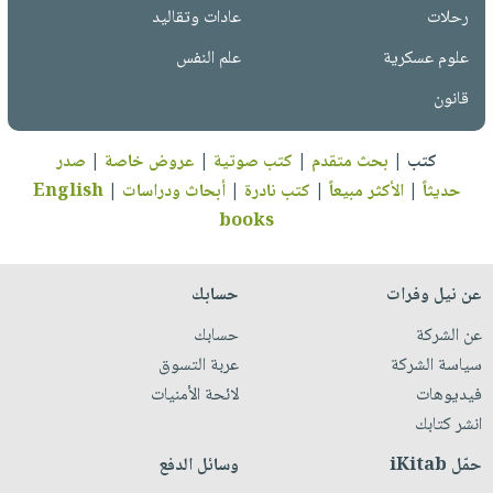
رحلات
عادات وتقاليد
علوم عسكرية
علم النفس
قانون
كتب
|
بحث متقدم
|
كتب صوتية
|
عروض خاصة
|
صدر
حديثاً
|
الأكثر مبيعاً
|
كتب نادرة
|
أبحاث ودراسات
|
English
books
عن نيل وفرات
حسابك
عن الشركة
حسابك
سياسة الشركة
عربة التسوق
فيديوهات
لائحة الأمنيات
انشر كتابك
حمّل iKitab
وسائل الدفع