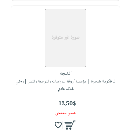
الـثـجة
لـ فكرية شحرة
| مؤسسة أروقة للدراسات والترجمة والنشر |ورقي
غلاف عادي
12.50$
شحن مخفض