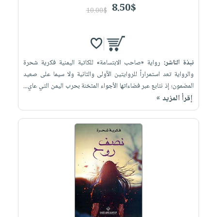
8.50$
10.00$
نبذة الناشر:
رواية «صاحب الابتسامة» للكاتبة اليمنية فكرية شحرة
والرواية تعد استمراراً للروايتين ‏الأولى والثانية ولا سيما على صعيد
المضمون؛ إذ نتابع عبر فضاءاتها الأجواء المثخنة ‏بحرب اليمن التي عاي...
إقرأ المزيد »