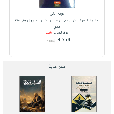
عبير أنثى
لـ فكرية شحرة
| دار نينوى للدراسات والنشر والتوزيع |ورقي غلاف
عادي
توفر الكتاب:
نافـد
4.75$
5.00$
صدر حديثاً