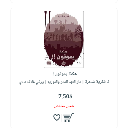
صابون
فيديوهات
عربة
أطفال
أسئلة
التسوق
مناسبات
يتكرر
طرحها
نشرة
الإصدارات
خدمات
نيل
وفرات
انشر
كتابك
هكذا يموتون !!
تواصل
لـ فكرية شحرة
| دار العهد للنشر والتوزيع |ورقي غلاف عادي
معنا
7.50$
شحن مخفض