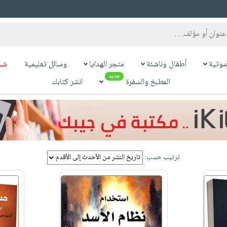
وتية
أطفال وناشئة
متجر الهدايا
وسائل تعليمية
شح
جديد
المطبخ والسفرة
انشر كتابك
ترتيب حسب: