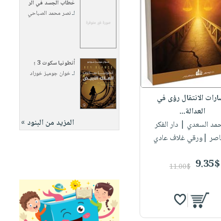
خطاب الجسد في الر
لـ
نصر محمد الصباحي
أنطونيا سكوت 3 ؛
لـ
خوان جوميز خوراد
رات الانتقال رؤى في
العدالة...
المزيد من البنود »
أحمد السعدي
| دار الفكر
اصر |ورقي غلاف عادي
9.35$
11.00$