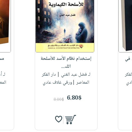
 في
إستخدام نظام الأسد للأسلحة
مسا
الك...
لفكر
لـ فضل عبد الغني
| دار الفكر
لـ 
دي
المعاصر |ورقي غلاف عادي
المع
6.80$
8.00$