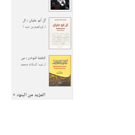
آل أبو عليان ؛ ال
لـ
إبراهيم بن عبد ا
كناشة النوادر ؛ س
لـ
عبد السلام محمد
المزيد من البنود »