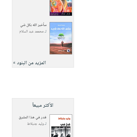
سأخبر الله بكل شي
لـ
محممد عبد السلام
المزيد من البنود »
الأكثر مبيعاً
قدر في هذا المشرق
لـ
وليد جنبلاط