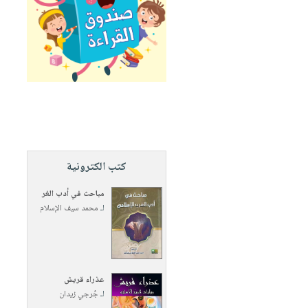
كتب الكترونية
مباحث في أدب الغر
لـ
محمد سيف الإسلام
عذراء قريش
لـ
جُرجي زيدان