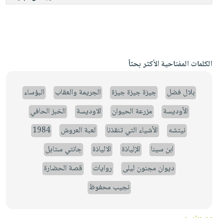
الكلمات المفتاحية الأكثر بحثاً
بلال فضل
جيزة جيزة جيزة
الجريمة والعقاب
البؤساء
الأوديسة
مزرعة الحيوان
الاوديسة
الخبز الحافي
نيتشه
الأشياء التي تنقذنا
لعبة العروش
1984
ابن سينا
الإلياذة
الالياذة
جانتي ستايل
ديوان مجنون ليلى
روايات
قصة الحضارة
نجيب محفوظ