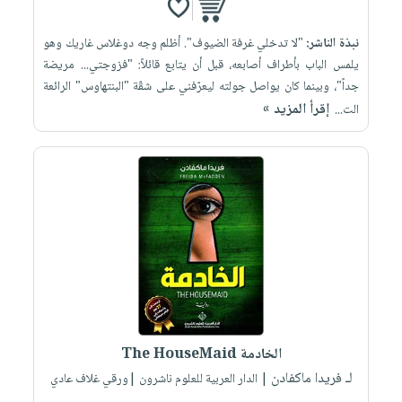
نبذة الناشر:
"لا تدخلي غرفة الضيوف". أظلم وجه دوغلاس غاريك وهو
يلمس الباب بأطراف أصابعه، قبل أن يتابع قائلاً: "فزوجتي... مريضة
جداً"، وبينما كان يواصل جولته ليعرّفني على شقّة "البنتهاوس" الرائعة
إقرأ المزيد »
الت...
الخادمة The HouseMaid
لـ فريدا ماكفادن
| الدار العربية للعلوم ناشرون |ورقي غلاف عادي