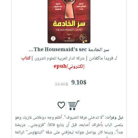
سر الخادمة The Housemaid's sec...
لـ فريدا ماكفادن
كتاب
| شركة الدار العربية للعلوم ناشرون |
إلكتروني/epub
9.10$
13.00$
نيل وفرات:
"لا تدخلي غرفة الضيوف". أظلم وجه دوغلاس غاريك وهو
يلمس الباب بأطراف أصابعه، قبل أن يتابع قائلاً: "فزوجتي... مريضة
جداً"، وبينما كان يواصل جولته ليعرّفني على شقّة "البنتهاوس" الرائعة