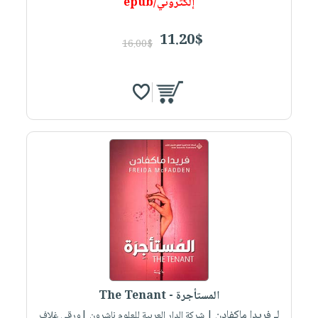
إلكتروني/epub
11.20$
16.00$
المستأجرة - The Tenant
لـ فريدا ماكفادن
| شركة الدار العربية للعلوم ناشرون |ورقي غلاف