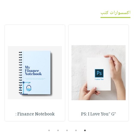
اكسسوارات كتب
Finance Notebook :
"PS: I Love You" G
5
4
3
2
1