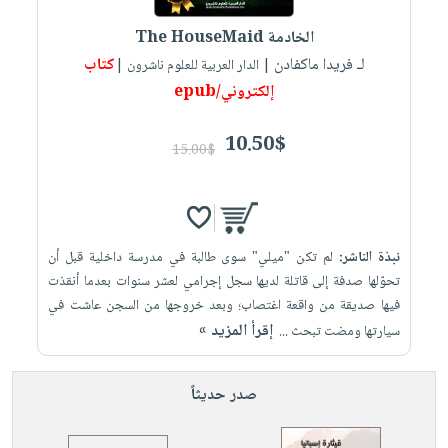
الخادمة The HouseMaid
لـ فريدا ماكفادن
كتاب
| الدار العربية للعلوم ناشرون |
إلكتروني/epub
10.50$
15.00$
نبذة الناشر:
لم تكن "ميلي" سوى طالبة في مدرسة داخلية قبل أن
تحوّلها صدفة إلى قاتلة لديها سجل إجرامي لعشر سنوات بعدما أنقذت
فيها صديقة من واقعة اغتصاب؛ وبعد خروجها من السجن عاشت في
إقرأ المزيد »
سيارتها ومضت تبحث ...
صدر حديثاً