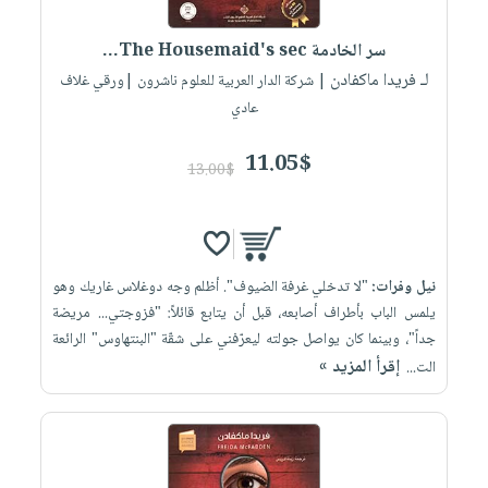
سر الخادمة The Housemaid's sec...
لـ فريدا ماكفادن
| شركة الدار العربية للعلوم ناشرون |ورقي غلاف
عادي
11.05$
13.00$
نيل وفرات:
"لا تدخلي غرفة الضيوف". أظلم وجه دوغلاس غاريك وهو
يلمس الباب بأطراف أصابعه، قبل أن يتابع قائلاً: "فزوجتي... مريضة
جداً"، وبينما كان يواصل جولته ليعرّفني على شقّة "البنتهاوس" الرائعة
إقرأ المزيد »
الت...