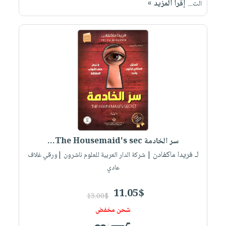
إقرأ المزيد »
الت...
سر الخادمة The Housemaid's sec...
لـ فريدا ماكفادن
| شركة الدار العربية للعلوم ناشرون |ورقي غلاف
عادي
11.05$
13.00$
شحن مخفض