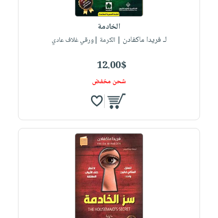
الخادمة
لـ فريدا ماكفادن
| الكرمة |ورقي غلاف عادي
12.00$
شحن مخفض