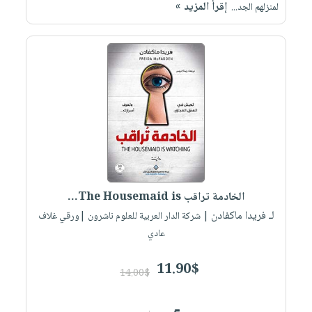
صابون
إقرأ المزيد »
لمنزلهم الجد...
فيديوهات
عربة
أطفال
أسئلة
التسوق
مناسبات
يتكرر
طرحها
نشرة
الإصدارات
خدمات
نيل
وفرات
انشر
كتابك
تواصل
الخادمة تراقب The Housemaid is...
معنا
لـ فريدا ماكفادن
| شركة الدار العربية للعلوم ناشرون |ورقي غلاف
عادي
11.90$
14.00$