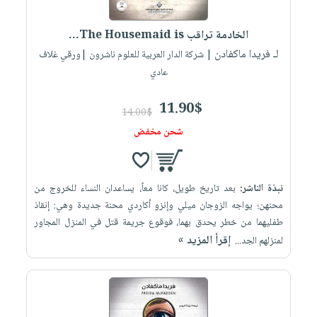
إختياراتنا
تعليمية
أسئلة
إختياراتنا
المواضيع
iKitab
يتكرر
الخادمة تراقب The Housemaid is...
كتب
بلا
الأكثر
طرحها
لـ فريدا ماكفادن
أكاديمية
| شركة الدار العربية للعلوم ناشرون |ورقي غلاف
الصحة
حدود
مبيعاً
تحميل
عادي
والعناية
صندوق
أسئلة
وسائل
masmu3
الشخصية
القراءة
يتكرر
تعليمية
11.90$
على
جديد
14.00$
English
طرحها
صندوق
Android
شحن مخفض
books
الكل
تحميل
القراءة
تحميل
iKitab
أجهزة
جوائز
المطبخ
masmu3
على
العناية
والسفرة
على
نبذة الناشر:
بعد تاريخ طويل، كانا معاً، يساعدان النساء للخروج من
Android
جديد
الشخصية
Apple
محنهن؛ يواجه الزوجان ميلي وإنزو أكاردي محنة جديدة وهي: إنقاذ
تحميل
العناية
طفليهما من خطر يحدق بهما، فوقوع جريمة قتل في المنزل المجاور
الكل
إقرأ المزيد »
iKitab
لمنزلهم الجد...
وتصفيف
أواني
متجر
على
الشعر
الطهي
الهدايا
Apple
العناية
أدوات
بالجسم
أقسام
الخبز