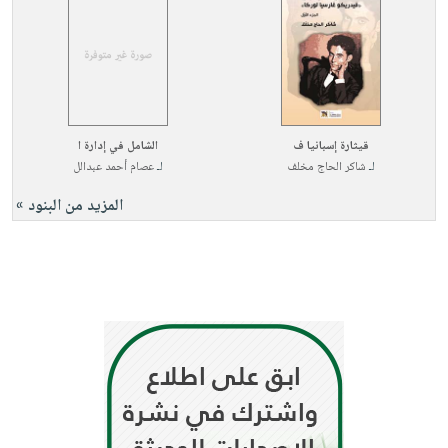
قيثارة إسبانيا ف
الشامل في إدارة ا
لـ
شاكر الحاج مخلف
لـ
عصام أحمد عبدالل
المزيد من البنود »