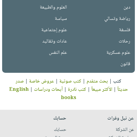
دين
العلوم والطبيعة
رياضة وتسالي
سياسة
فلسفة
علوم إجتماعية
رحلات
عادات وتقاليد
علوم عسكرية
علم النفس
قانون
كتب
|
بحث متقدم
|
كتب صوتية
|
عروض خاصة
|
صدر
حديثاً
|
الأكثر مبيعاً
|
كتب نادرة
|
أبحاث ودراسات
|
English
books
عن نيل وفرات
حسابك
عن الشركة
حسابك