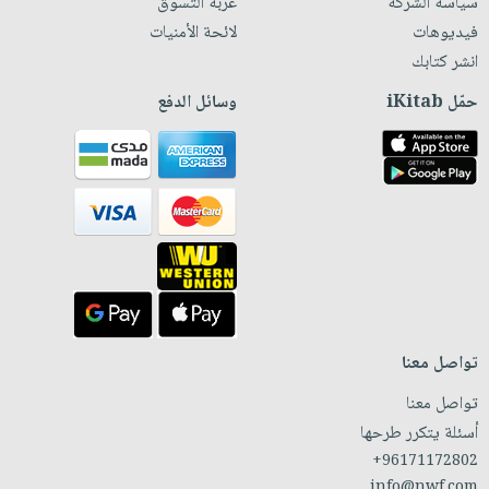
سياسة الشركة
عربة التسوق
فيديوهات
لائحة الأمنيات
انشر كتابك
حمّل iKitab
وسائل الدفع
تواصل معنا
تواصل معنا
أسئلة يتكرر طرحها
+96171172802
info@nwf.com