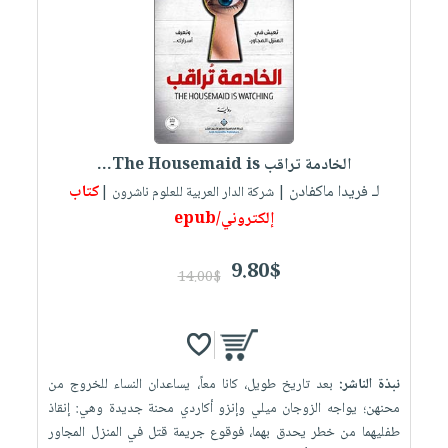
العناية
الأكثر
شحن
أدوات
بالأسنان
مبيعاً
مجاني
المائدة
الحمية
العودة
بنود
الأوعية
والتغذية
للمدارس
مختارة
والتخزين
اشتراكات
اكسسوارات
أدوات
كتب
كل
بحث
الخادمة تراقب The Housemaid is...
المطبخ
الاشتراكات
اكسسوارات
متقدم
لـ فريدا ماكفادن
كتاب
| شركة الدار العربية للعلوم ناشرون |
منزلية
صندوق
إلكتروني/epub
القراءة
اكسسوارات
9.80$
iKitab
ملابس
14.00$
نيل
بلا
مطرزات
وفرات
حدود
حقائب
عن
حسابك
حلي
الشركة
نبذة الناشر:
بعد تاريخ طويل، كانا معاً، يساعدان النساء للخروج من
عناية
لائحة
سياسة
محنهن؛ يواجه الزوجان ميلي وإنزو أكاردي محنة جديدة وهي: إنقاذ
بالذات
الأمنيات
الشركة
طفليهما من خطر يحدق بهما، فوقوع جريمة قتل في المنزل المجاور