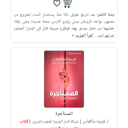
نبذة الناشر:
بعد تاريخ طويل، كانا معاً، يساعدان النساء للخروج من
محنهن؛ يواجه الزوجان ميلي وإنزو أكاردي محنة جديدة وهي: إنقاذ
طفليهما من خطر يحدق بهما، فوقوع جريمة قتل في المنزل المجاور
إقرأ المزيد »
لمنزلهم الجد...
المستأجرة
لـ فريدا ماكفادن
كتاب
| شركة الدار العربية للعلوم ناشرون |