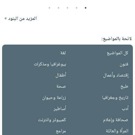
5
4
3
2
1
المزيد من البنود »
لائحة بالمواضيع:
كل المواضيع
لغة
فنون
بيوغرافيا ومذكرات
إقتصاد وأعمال
أطفال
طبخ
صحة
تاريخ وجغرافيا
زراعة وحيوان
أدب
أساطير
صحافة وإعلام
كمبيوتر وانترنت
المرأة والعائلة
مراجع