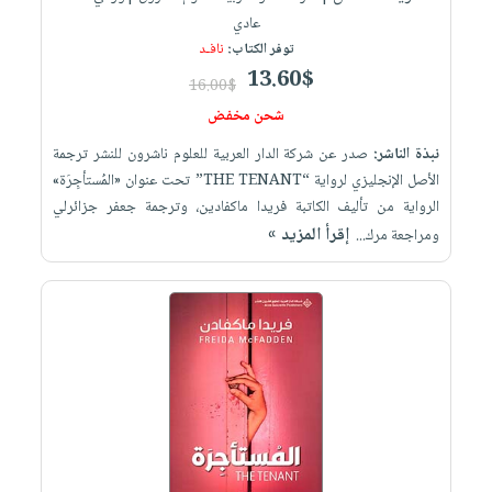
عادي
توفر الكتاب:
نافـد
13.60$
16.00$
شحن مخفض
نبذة الناشر:
صدر عن شركة الدار العربية للعلوم ناشرون للنشر ترجمة
الأصل الإنجليزي لرواية “THE TENANT” تحت عنوان «المُستأجِرَة»
الرواية من تأليف الكاتبة فريدا ماكفادين، وترجمة جعفر جزائرلي
إقرأ المزيد »
ومراجعة مرك...