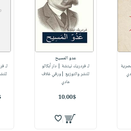
عدو المسيح
مصرية
لـ فردريك نيتشة
| دار أبكالو
لـ فر
دي
للنشر والتوزيع |ورقي غلاف
للنش
عادي
$
10.00$