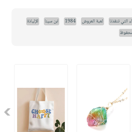
ء التي تنقذنا
لعبة العروش
1984
ابن سينا
الإلياذة
حفوظ
Next