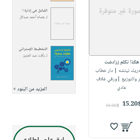
الشامل في إدارة ا
لـ
عصام أحمد عبدالل
التخطيط الإستراتي
لـ
رأفت عبد العزيز
هكذا تكلم زرادشت
دريك نيتشه
| دار خطاب
ر والتوزيع |ورقي غلاف
عادي
المزيد من البنود »
15.20
16.00$