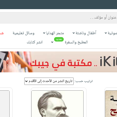
وتية
أطفال وناشئة
متجر الهدايا
وسائل تعليمية
شح
جديد
المطبخ والسفرة
انشر كتابك
ترتيب حسب: