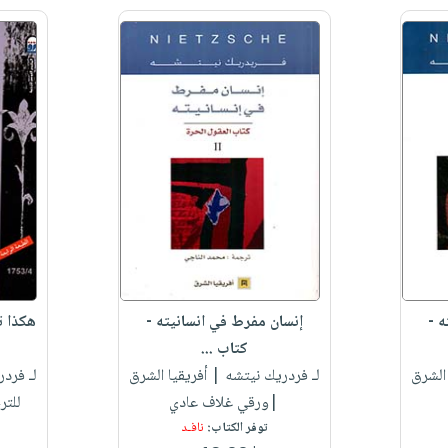
ه -
إنسان مفرط في انسانيته -
هكذا ت
كتاب ...
الشرق
لـ فردريك نيتشه
| أفريقيا الشرق
لـ فرد
|ورقي غلاف عادي
للتر
توفر الكتاب:
نافـد