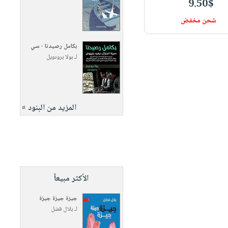
9.50$
شحن مخفض
بكامل رصيدنا - سي
لـ
بولا برودويل
المزيد من البنود »
الأكثر مبيعاً
جيزة جيزة جيزة
لـ
بلال فضل