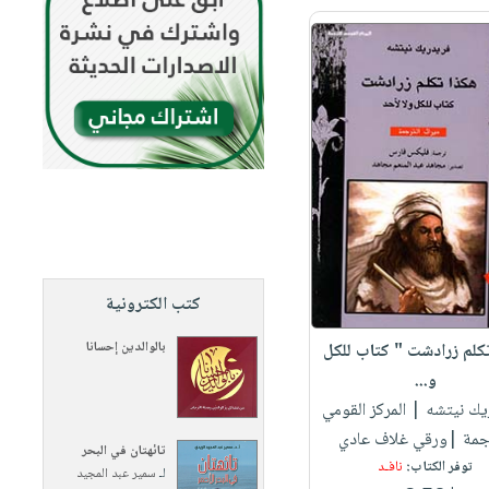
كتب الكترونية
بالوالدين إحسانا
كلم زرادشت " كتاب للكل
و...
ريك نيتشه
| المركز القومي
جمة |ورقي غلاف عادي
تائهتان في البحر
توفر الكتاب:
نافـد
لـ
سمير عبد المجيد