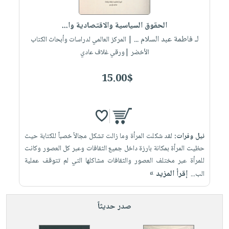
إختياراتنا
تعليمية
أسئلة
إختياراتنا
المواضيع
iKitab
يتكرر
الحقوق السياسية والاقتصادية وا...
كتب
بلا
الأكثر
طرحها
لـ فاطمة عبد السلام ...
أكاديمية
| المركز العالمي لدراسات وأبحاث الكتاب
الصحة
حدود
مبيعاً
تحميل
الأخضر |ورقي غلاف عادي
والعناية
صندوق
أسئلة
إختياراتنا
masmu3
الشخصية
القراءة
يتكرر
وسائل
15.00$
على
جديد
English
طرحها
تعليمية
Android
books
الكل
تحميل
صندوق
تحميل
iKitab
أجهزة
القراءة
المطبخ
masmu3
على
العناية
والسفرة
على
جوائز
نيل وفرات:
لقد شكلت المرأة وما زالت تشكل مجالاً خصباً للكتابة حيث
Android
جديد
الشخصية
Apple
حظيت المرأة بمكانة بارزة داخل جميع الثقافات وعبر كل العصور وكانت
تحميل
العناية
للمرأة عبر مختلف العصور والثقافات مشاكلها التي لم تتوقف عملية
الكل
إقرأ المزيد »
iKitab
الب...
وتصفيف
أواني
متجر
على
الشعر
الطهي
الهدايا
Apple
العناية
صدر حديثاً
أدوات
بالجسم
أقسام
الخبز