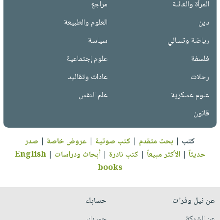
المرأة والعائلة
مراجع
دين
العلوم والطبيعة
رياضة وتسالي
سياسة
فلسفة
علوم إجتماعية
رحلات
عادات وتقاليد
علوم عسكرية
علم النفس
قانون
كتب
|
بحث متقدم
|
كتب صوتية
|
عروض خاصة
|
صدر
حديثاً
|
الأكثر مبيعاً
|
كتب نادرة
|
أبحاث ودراسات
|
English
books
عن نيل وفرات
حسابك
عن الشركة
حسابك