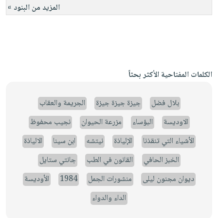
المزيد من البنود »
الكلمات المفتاحية الأكثر بحثاً
بلال فضل
جيزة جيزة جيزة
الجريمة والعقاب
الاوديسة
البؤساء
مزرعة الحيوان
نجيب محفوظ
الأشياء التي تنقذنا
الإلياذة
نيتشه
ابن سينا
الالياذة
الخبز الحافي
القانون في الطب
جانتي ستايل
ديوان مجنون ليلى
منشورات الجمل
1984
الأوديسة
الداء والدواء