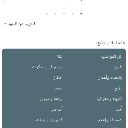
5
4
3
2
1
المزيد من البنود »
لائحة بالمواضيع:
كل المواضيع
لغة
فنون
بيوغرافيا ومذكرات
إقتصاد وأعمال
أطفال
طبخ
صحة
تاريخ وجغرافيا
زراعة وحيوان
أدب
أساطير
صحافة وإعلام
كمبيوتر وانترنت