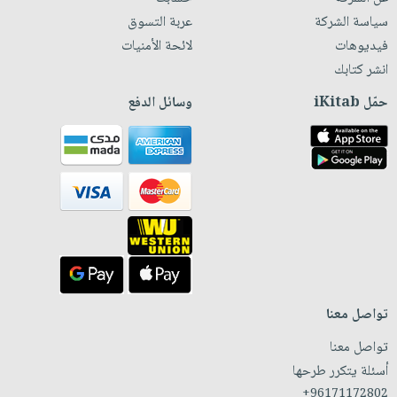
سياسة الشركة
عربة التسوق
فيديوهات
لائحة الأمنيات
انشر كتابك
حمّل iKitab
وسائل الدفع
تواصل معنا
تواصل معنا
أسئلة يتكرر طرحها
+96171172802