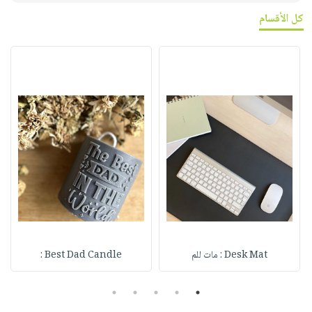
كل الأقسام
Desk Mat : مات للم
Best Dad Candle :
5
4
3
2
1