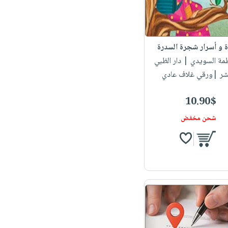
 و أسرار شجرة السدرة
طمة السويدي
| دار الظبي
شر |ورقي غلاف عادي
10.90$
شحن مخفض