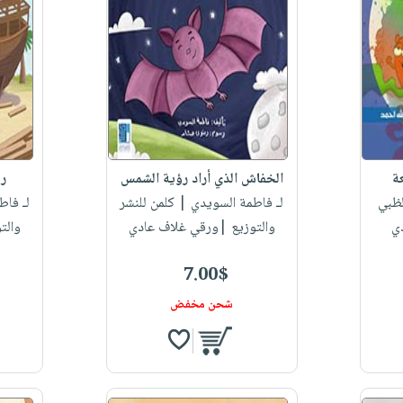
عة
الخفاش الذي أراد رؤية الشمس
رح
لظبي
لـ فاطمة السويدي
| كلمن للنشر
لـ فاط
ي
والتوزيع |ورقي غلاف عادي
والت
7.00$
شحن مخفض