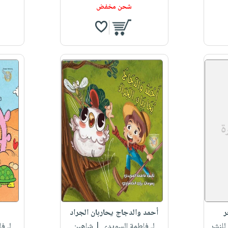
شحن مخفض
ر
أحمد والدجاج يحاربان الجراد
للنشر
لـ فاطمة السويدي
| شاهين
لـ ف