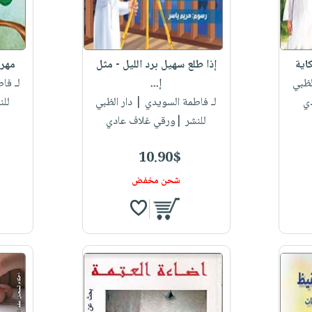
اية
إذا طلع سهيل برد الليل - مثل
مهرة
لظبي
إ...
لـ فا
ي
لـ فاطمة السويدي
| دار الظبي
للن
للنشر |ورقي غلاف عادي
10.90$
شحن مخفض