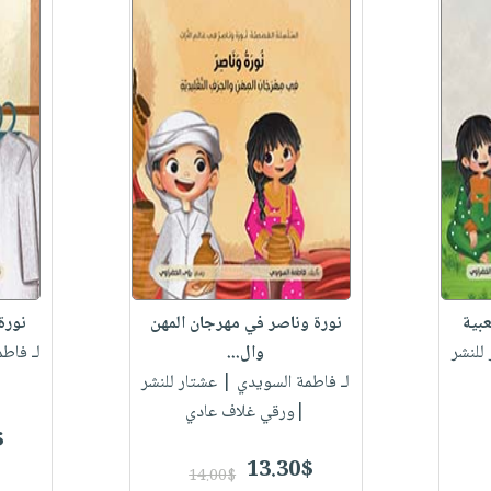
عبية
نورة وناصر في مهرجان المهن
نورة 
للنشر
وال...
لـ فاط
لـ فاطمة السويدي
| عشتار للنشر
|ورقي غلاف عادي
$
13.30$
14.00$