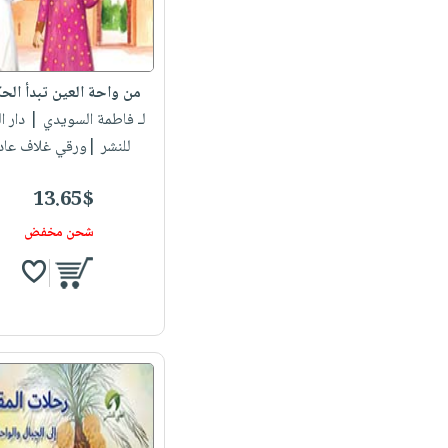
من واحة العين تبدأ الحك
لـ فاطمة السويدي
| دار ا
للنشر |ورقي غلاف عاد
13.65$
شحن مخفض