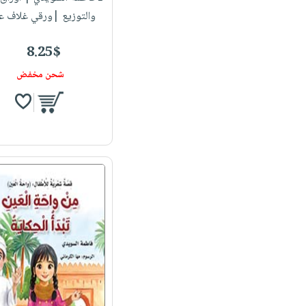
والتوزيع |ورقي غلاف ع
8.25$
شحن مخفض