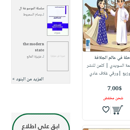
سلسلة الموسوعة ال
لـ
وسام السمروط
the modern
state
لـ
عزيزة المانع
لة في عالم الجلافة
مة السويدي
| كلمن للنشر
وزيع |ورقي غلاف عادي
المزيد من البنود »
7.00$
شحن مخفض