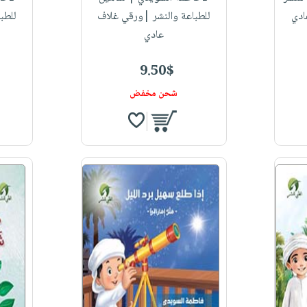
ادي
للطباعة والنشر |ورقي غلاف
للطب
عادي
9.50$
شحن مخفض