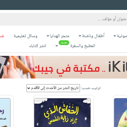
وتية
أطفال وناشئة
متجر الهدايا
وسائل تعليمية
شح
جديد
المطبخ والسفرة
انشر كتابك
ترتيب حسب: