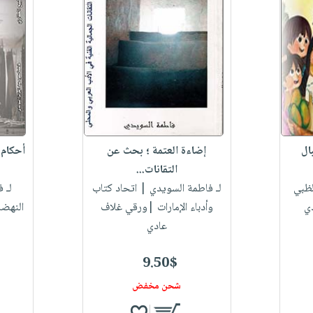
ال
إضاءة العتمة ؛ بحث عن
أحكام 
التقانات...
لظبي
لـ فاطمة السويدي
| اتحاد كتاب
لـ 
ي
وأدباء الإمارات |ورقي غلاف
النهضة
عادي
9.50$
شحن مخفض