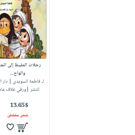
رحلات المقيظ إلى الجب
والواح...
لـ فاطمة السويدي
| دار ا
للنشر |ورقي غلاف عاد
13.65$
شحن مخفض