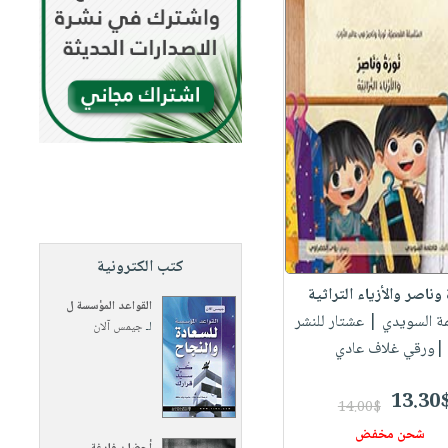
كتب الكترونية
وناصر والأزياء التراثية
القواعد المؤسسة ل
مة السويدي
| عشتار للنشر
لـ
جيمس آلان
|ورقي غلاف عادي
13.30
14.00$
شحن مخفض