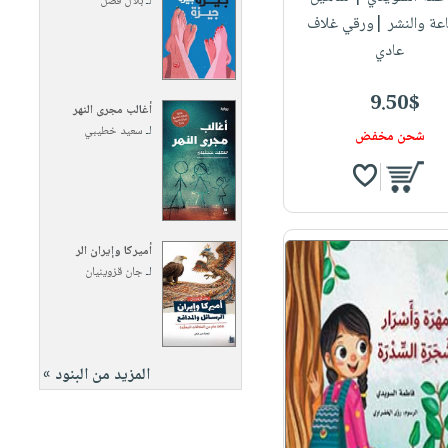
لـ
بلال فضل
اعة والنشر |ورقي غلاف
عادي
9.50$
أغالب مجرى النهر
لـ
سعيد خطيبي
شحن مخفض
أميركا وإيران الر
لـ
جان قزوينيان
المزيد من البنود »