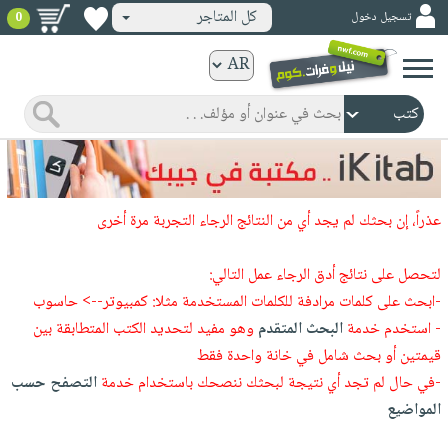
كل المتاجر
تسجيل دخول
0
كتب
ورقية
المواضيع
صدر
كتب
حديثاً
الكترونية
الأكثر
الصفحة
عذراً، إن بحثك لم يجد أي من النتائج الرجاء التجربة مرة أخرى
مبيعاً
الرئيسية
كتب
جوائز
صدر
لتحصل على نتائج أدق الرجاء عمل التالي:
صوتية
شحن
حديثاً
-ابحث على كلمات مرادفة للكلمات المستخدمة مثلا: كمبيوتر--> حاسوب
الصفحة
مخفض
- استخدم خدمة
البحث المتقدم
وهو مفيد لتحديد الكتب المتطابقة بين
الأكثر
الرئيسية
عروض
أطفال
قيمتين أو بحث شامل في خانة واحدة فقط
مبيعاً
masmu3
خاصة
وناشئة
-في حال لم تجد أي نتيجة لبحثك ننصحك باستخدام خدمة
التصفح حسب
كتب
بلا
صفحات
المواضيع
مجانية
الصفحة
وسائل
حدود
مشوقة
الرئيسية