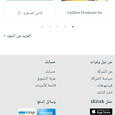
Caillou Promene So
كتابي المسموع - ال
5
4
3
2
1
المزيد من البنود »
عن نيل وفرات
حسابك
عن الشركة
حسابك
سياسة الشركة
عربة التسوق
فيديوهات
لائحة الأمنيات
انشر كتابك
حمّل iKitab
وسائل الدفع