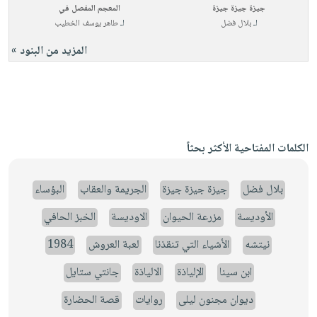
جيزة جيزة جيزة
المعجم المفصل في
لـ
بلال فضل
لـ
طاهر يوسف الخطيب
المزيد من البنود »
الكلمات المفتاحية الأكثر بحثاً
بلال فضل
جيزة جيزة جيزة
الجريمة والعقاب
البؤساء
الأوديسة
مزرعة الحيوان
الاوديسة
الخبز الحافي
نيتشه
الأشياء التي تنقذنا
لعبة العروش
1984
ابن سينا
الإلياذة
الالياذة
جانتي ستايل
ديوان مجنون ليلى
روايات
قصة الحضارة