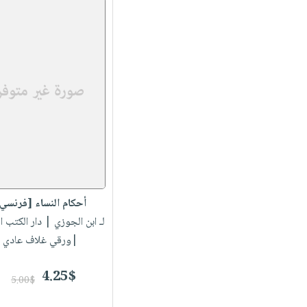
أحكام النساء [فرنسي
لـ ابن الجوزي
| دار الكتب ال
|ورقي غلاف عادي
4.25$
5.00$