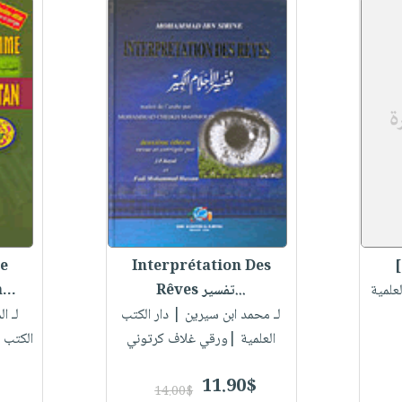
]
Interprétation Des
de
علمية
Rêves تفسير...
..
لـ محمد ابن سيرين
| دار الكتب
لـ ا
العلمية |ورقي غلاف كرتوني
الكتب 
11.90$
14.00$