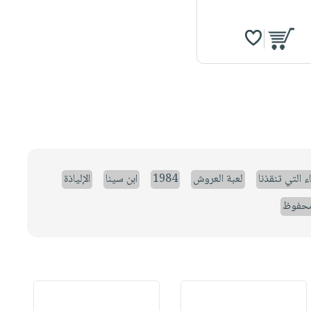
ء التي تنقذنا
لعبة العروش
1984
ابن سينا
الإلياذة
حفوظ