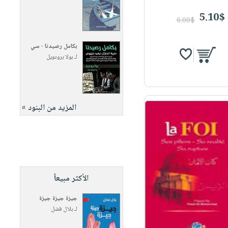
5.10$
6.00$
بكامل رصيدنا - سي
لـ
بولا برودويل
المزيد من البنود »
الأكثر مبيعاً
جيزة جيزة جيزة
لـ
بلال فضل