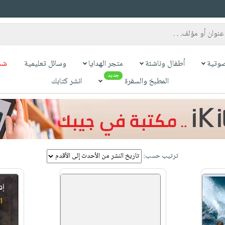
وتية
أطفال وناشئة
متجر الهدايا
وسائل تعليمية
شح
جديد
المطبخ والسفرة
انشر كتابك
ترتيب حسب: