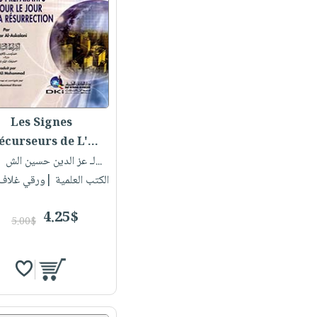
Les Signes
Pr‏‏écurseurs de L'...
لـ عز الدين حسين الش...
| 
الكتب العلمية |ورقي غلاف
4.25$
5.00$