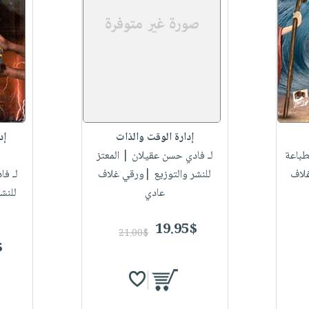
إدارة الوقت والذات
إد
طباعة
لـ فادي حسن عقيلان
| المعتز
غلاف
للنشر والتوزيع |ورقي غلاف
لـ فا
عادي
للنش
19.95$
21.00$
$