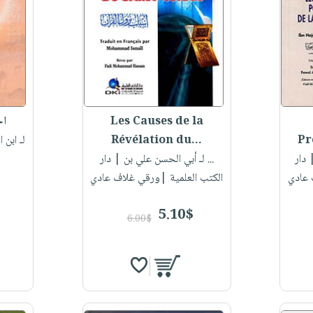
Les Causes de la
اح
Révélation du...
لـ ابن 
دار
لـ أبي الحسن علي بن ...
| دار
 عادي
الكتب العلمية |ورقي غلاف عادي
5.10$
6.00$