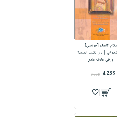
كام النساء [فرنسي]
الجوزي
| دار الكتب العلمية
|ورقي غلاف عادي
4.25$
5.00$