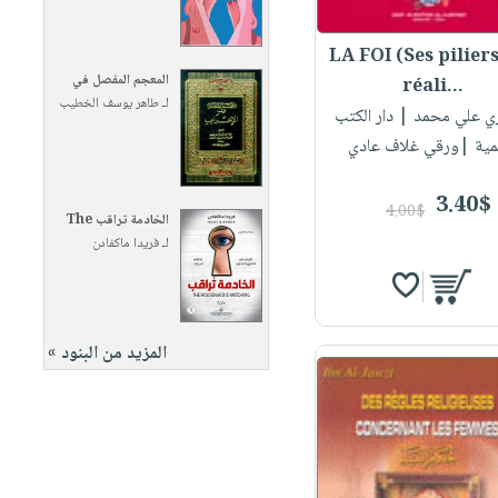
LA FOI (Ses piliers
المعجم المفصل في
réali...
لـ
طاهر يوسف الخطيب
زي علي محمد
| دار الكتب
لمية |ورقي غلاف عادي
3.40$
4.00$
الخادمة تراقب The
لـ
فريدا ماكفادن
المزيد من البنود »