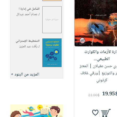
الشامل في إدارة ا
لـ
عصام أحمد عبدالل
التخطيط الإستراتي
لـ
رأفت عبد العزيز
ارة الأزمات والكوارث
الطبيعي...
دي حسن عقيلان
| المعتز
ر والتوزيع |ورقي غلاف
المزيد من البنود »
كرتوني
19.95
21.00$