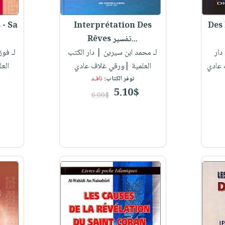
 - Sa
Interprétation Des
Des 
Rêves تفسير...
دار
لـ محمد ابن سيرين
| دار الكتب
لـ فو
 عادي
العلمية |ورقي غلاف عادي
الع
توفر الكتاب:
نافـد
5.10$
6.00$