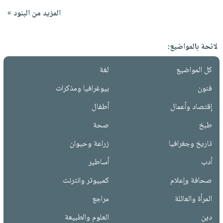
المزيد من البنود »
لائحة بالمواضيع:
كل المواضيع
لغة
فنون
بيوغرافيا ومذكرات
إقتصاد وأعمال
أطفال
طبخ
صحة
تاريخ وجغرافيا
زراعة وحيوان
أدب
أساطير
صحافة وإعلام
كمبيوتر وانترنت
المرأة والعائلة
مراجع
دين
العلوم والطبيعة