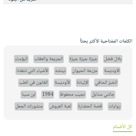
الكلمات المفتاحية الأكثر بحثاً
بلال فضل
جيزة جيزة جيزة
الجريمة والعقاب
البؤساء
الاوديسة
مزرعة الحيوان
نيتشه
الأشياء التي تنقذنا
الخبز الحافي
الإلياذة
الأوديسة
القانون في الطب
جانتي ستايل
نجيب محفوظ
1984
ابن سينا
روايات
قصة الحضارة
لعبة العروش
منشورات الجمل
كل الأقسام