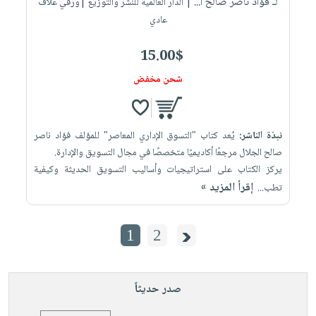
لـ فؤاد ناصر صالح ا...
| الدار العالمية للنشر والتوزيع |ورقي غلاف
عادي
15.00$
شحن مخفض
نبذة الناشر:
يُعد كتاب "التسوق الإداري المعاصر" للمؤلف فؤاد ناصر
صالح الجلال مرجعًا أكاديميًا متخصصًا في مجال التسويق والإدارة.
يركز الكتاب على استراتيجيات وأساليب التسويق الحديثة وكيفية
إقرأ المزيد »
تطب...
1
2
صدر حديثاً