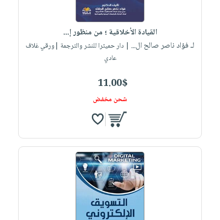
القيادة الأخلاقية ؛ من منظور إ...
لـ فؤاد ناصر صالح ال...
| دار حميثرا للنشر والترجمة |ورقي غلاف
عادي
11.00$
شحن مخفض