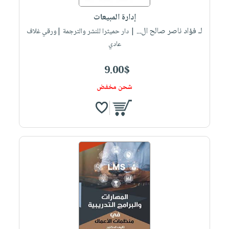
صابون
فيديوهات
عربة
إدارة المبيعات
أطفال
أسئلة
التسوق
لـ فؤاد ناصر صالح ال...
| دار حميثرا للنشر والترجمة |ورقي غلاف
مناسبات
يتكرر
عادي
طرحها
نشرة
الإصدارات
خدمات
9.00$
نيل
شحن مخفض
وفرات
انشر
كتابك
تواصل
معنا