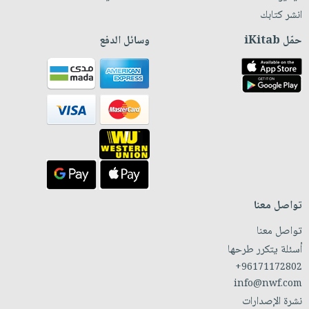
انشر كتابك
حمّل iKitab
وسائل الدفع
تواصل معنا
تواصل معنا
أسئلة يتكرر طرحها
+96171172802
info@nwf.com
نشرة الإصدارات