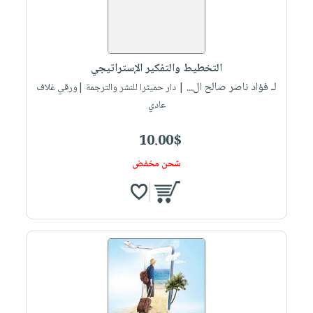
التخطيط والتفكير الإستراتيجي
لـ فؤاد ناصر صالح ال...
| دار حميثرا للنشر والترجمة |ورقي غلاف
عادي
10.00$
شحن مخفض