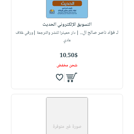
التسويق الإلكتروني الحديث
لـ فؤاد ناصر صالح ال...
| دار حميثرا للنشر والترجمة |ورقي غلاف
عادي
10.50$
شحن مخفض