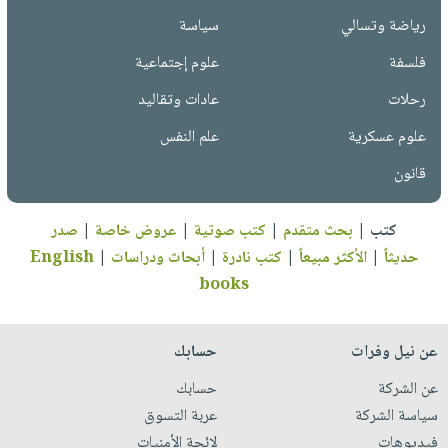
رياضة وتسالي
سياسة
فلسفة
علوم إجتماعية
رحلات
عادات وتقاليد
علوم عسكرية
علم النفس
قانون
كتب
|
بحث متقدم
|
كتب صوتية
|
عروض خاصة
|
صدر
حديثاً
|
الأكثر مبيعاً
|
كتب نادرة
|
أبحاث ودراسات
|
English
books
عن نيل وفرات
حسابك
عن الشركة
حسابك
سياسة الشركة
عربة التسوق
فيديوهات
لائحة الأمنيات