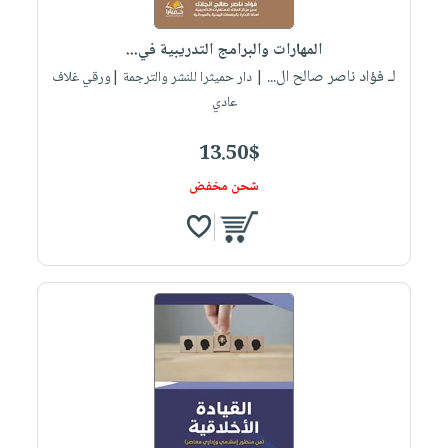
المهارات والبرامج التدريبية في...
لـ فؤاد ناصر صالح ال...
| دار حميثرا للنشر والترجمة |ورقي غلاف
عادي
13.50$
شحن مخفض