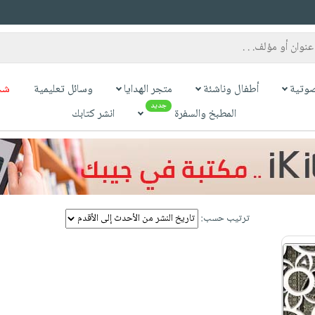
وتية
أطفال وناشئة
متجر الهدايا
وسائل تعليمية
شح
جديد
المطبخ والسفرة
انشر كتابك
ترتيب حسب: