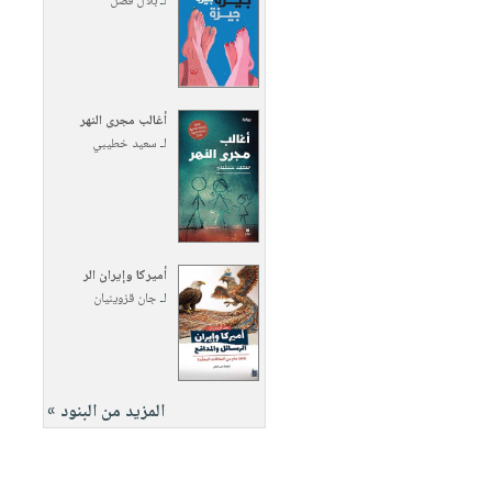
لـ
بلال فضل
أغالب مجرى النهر
لـ
سعيد خطيبي
أميركا وإيران الر
لـ
جان قزوينيان
المزيد من البنود »