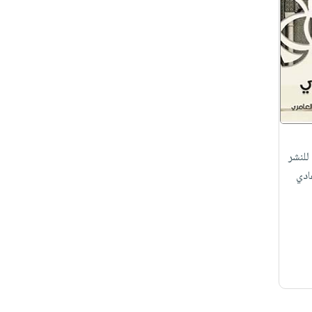
للنشر
ادي