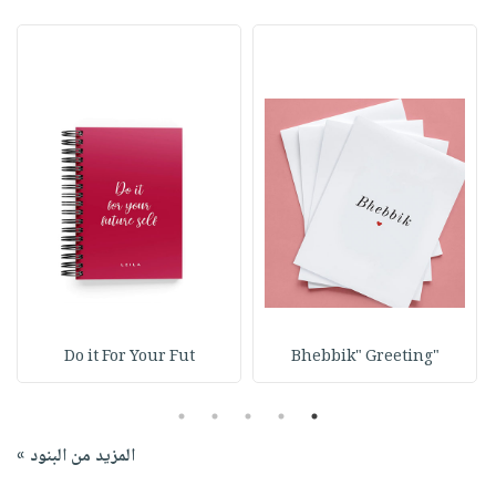
Do it For Your Fut
"Bhebbik" Greeting
5
4
3
2
1
المزيد من البنود »