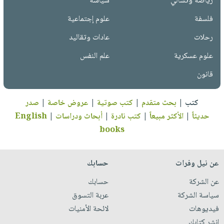
رياضة وتسالي
سياسة
فلسفة
علوم إجتماعية
رحلات
عادات وتقاليد
علوم عسكرية
علم النفس
قانون
كتب
|
بحث متقدم
|
كتب صوتية
|
عروض خاصة
|
صدر
حديثاً
|
الأكثر مبيعاً
|
كتب نادرة
|
أبحاث ودراسات
|
English
books
عن نيل وفرات
حسابك
عن الشركة
حسابك
سياسة الشركة
عربة التسوق
فيديوهات
لائحة الأمنيات
انشر كتابك