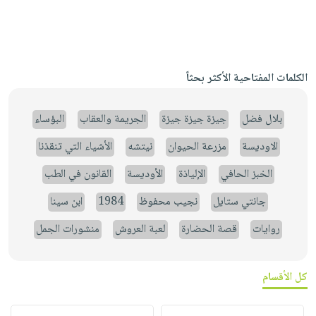
الكلمات المفتاحية الأكثر بحثاً
بلال فضل
جيزة جيزة جيزة
الجريمة والعقاب
البؤساء
الاوديسة
مزرعة الحيوان
نيتشه
الأشياء التي تنقذنا
الخبز الحافي
الإلياذة
الأوديسة
القانون في الطب
جانتي ستايل
نجيب محفوظ
1984
ابن سينا
روايات
قصة الحضارة
لعبة العروش
منشورات الجمل
كل الأقسام