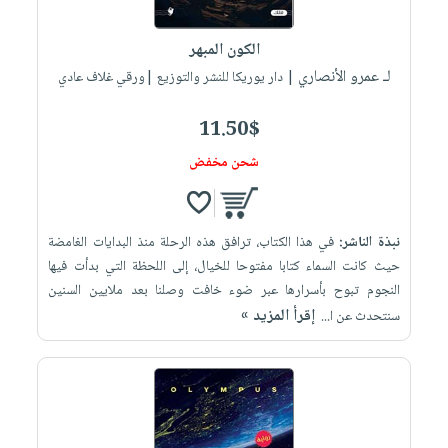
إختياراتنا
تعليمية
أسئلة
إختياراتنا
المواضيع
iKitab
يتكرر
الكون المبهر
كتب
بلا
الأكثر
طرحها
لـ عمرو الأنصاري
أكاديمية
| دار يوريكا للنشر والتوزيع |ورقي غلاف عادي
الصحة
حدود
مبيعاً
تحميل
والعناية
صندوق
أسئلة
إختياراتنا
masmu3
11.50$
الشخصية
القراءة
يتكرر
وسائل
على
جديد
شحن مخفض
English
طرحها
تعليمية
Android
books
الكل
تحميل
صندوق
تحميل
iKitab
أجهزة
القراءة
المطبخ
masmu3
نبذة الناشر:
في هذا الكتاب، ترافق هذه الرحلة منذ البدايات الغامضة
على
العناية
والسفرة
على
جوائز
حيث كانت السماء كتابا مفتوحا للخيال، إلى اللحظة التي بدأت فيها
Android
جديد
الشخصية
Apple
النجوم تبوح بأسرارها عبر ضوء خافت وصلنا بعد ملايين السنين
تحميل
العناية
إقرأ المزيد »
سنتحدث عن ا...
الكل
iKitab
وتصفيف
أواني
متجر
على
الشعر
الطهي
الهدايا
Apple
العناية
أدوات
بالجسم
أقسام
الخبز