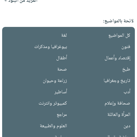
المزيد من البنود »
لائحة بالمواضيع:
كل المواضيع
لغة
فنون
بيوغرافيا ومذكرات
إقتصاد وأعمال
أطفال
طبخ
صحة
تاريخ وجغرافيا
زراعة وحيوان
أدب
أساطير
صحافة وإعلام
كمبيوتر وانترنت
المرأة والعائلة
مراجع
دين
العلوم والطبيعة