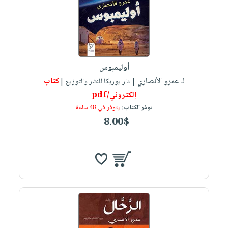
صابون
فيديوهات
عربة
أطفال
أسئلة
التسوق
مناسبات
يتكرر
طرحها
نشرة
الإصدارات
خدمات
أوليمبوس
نيل
لـ عمرو الأنصاري
كتاب
| دار يوريكا للنشر والتوزيع |
وفرات
إلكتروني/pdf
توفر الكتاب:
يتوفر في 48 ساعة
انشر
8.00$
كتابك
تواصل
معنا