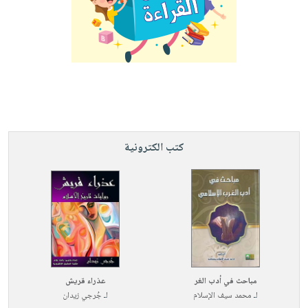
كتب الكترونية
مباحث في أدب الغر
عذراء قريش
لـ
محمد سيف الإسلام
لـ
جُرجي زيدان