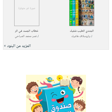
الجندي الطيب شفيك
خطاب الجسد في الر
لـ
ياروسلاف هاشيك
لـ
نصر محمد الصباحي
المزيد من البنود »