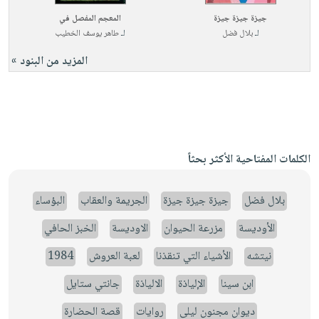
جيزة جيزة جيزة
المعجم المفصل في
لـ
بلال فضل
لـ
طاهر يوسف الخطيب
المزيد من البنود »
الكلمات المفتاحية الأكثر بحثاً
بلال فضل
جيزة جيزة جيزة
الجريمة والعقاب
البؤساء
الأوديسة
مزرعة الحيوان
الاوديسة
الخبز الحافي
نيتشه
الأشياء التي تنقذنا
لعبة العروش
1984
ابن سينا
الإلياذة
الالياذة
جانتي ستايل
ديوان مجنون ليلى
روايات
قصة الحضارة