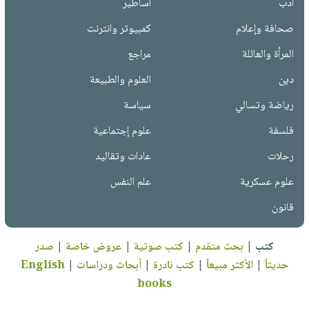
أدب
أساطير
صحافة وإعلام
كمبيوتر وانترنت
المرأة والعائلة
مراجع
دين
العلوم والطبيعة
رياضة وتسالي
سياسة
فلسفة
علوم إجتماعية
رحلات
عادات وتقاليد
علوم عسكرية
علم النفس
قانون
كتب
|
بحث متقدم
|
كتب صوتية
|
عروض خاصة
|
صدر
حديثاً
|
الأكثر مبيعاً
|
كتب نادرة
|
أبحاث ودراسات
|
English
books