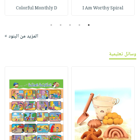
Colorful Monthly D
I Am Worthy Spiral
5
4
3
2
1
المزيد من البنود »
وسائل تعليمية