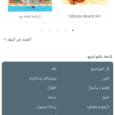
Silicone Beach Set
السلامة العامة مع
5
4
3
2
1
المزيد من البنود »
لائحة بالمواضيع:
كل المواضيع
لغة
فنون
بيوغرافيا ومذكرات
إقتصاد وأعمال
أطفال
طبخ
صحة
تاريخ وجغرافيا
زراعة وحيوان