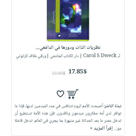
صابون
فيديوهات
عربة
أطفال
أسئلة
التسوق
مناسبات
يتكرر
طرحها
نشرة
الإصدارات
خدمات
نظريات الذات ودورها في الدافعي...
نيل
لـ Carol S Dweck
| دار الكتاب الجامعي |ورقي غلاف كرتوني
وفرات
انشر
17.85$
21.00$
كتابك
تواصل
معنا
نبذة الناشر:
أصبحت الأمم اليوم تتنافس في عدد المبدعين لديها، فإذا ما
توافر لدى أمة مفكرون مبدعون وناقدون، فإن هذه الأمة تستطيع أن
تدخل عصر ما بعد الحداثة غير منبهرة بما يجري في العالم، تدخل فاعلة
إقرأ المزيد »
مو...