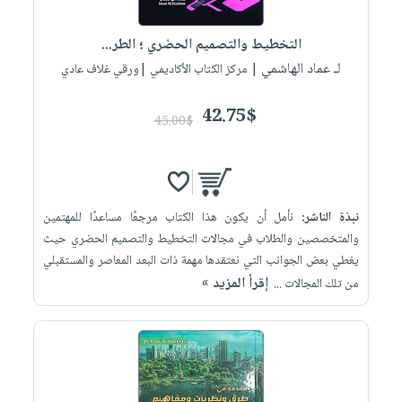
إختياراتنا
تعليمية
أسئلة
إختياراتنا
المواضيع
iKitab
يتكرر
التخطيط والتصميم الحضري ؛ الطر...
كتب
بلا
الأكثر
طرحها
لـ عماد الهاشمي
أكاديمية
| مركز الكتاب الأكاديمي |ورقي غلاف عادي
الصحة
حدود
مبيعاً
تحميل
والعناية
صندوق
أسئلة
إختياراتنا
masmu3
42.75$
الشخصية
القراءة
45.00$
يتكرر
وسائل
على
جديد
English
طرحها
تعليمية
Android
books
الكل
تحميل
صندوق
تحميل
iKitab
أجهزة
القراءة
المطبخ
masmu3
نبذة الناشر:
نأمل أن يكون هذا الكتاب مرجعًا مساعدًا للمهتمين
على
العناية
والسفرة
على
جوائز
والمتخصصين والطلاب في مجالات التخطيط والتصميم الحضري حيث
Android
جديد
الشخصية
Apple
يغطي بعض الجوانب التي نعتقدها مهمة ذات البعد المعاصر والمستقبلي
تحميل
العناية
إقرأ المزيد »
من تلك المجالات ...
الكل
iKitab
وتصفيف
أواني
متجر
على
الشعر
الطهي
الهدايا
Apple
العناية
أدوات
بالجسم
أقسام
الخبز