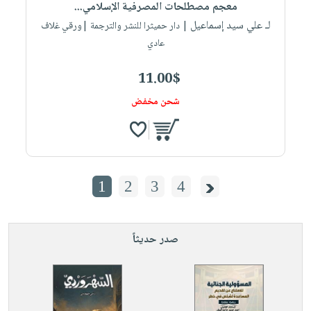
معجم مصطلحات المصرفية الإسلامي...
لـ علي سيد إسماعيل
| دار حميثرا للنشر والترجمة |ورقي غلاف
عادي
11.00$
شحن مخفض
1
2
3
4
صدر حديثاً