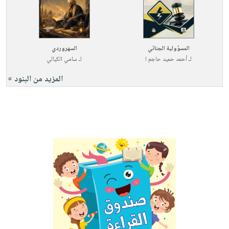
المسؤولية الجنائي
السهروردي
لـ
أحمد حميد حاجم ا
لـ
سامي الكيالي
المزيد من البنود »