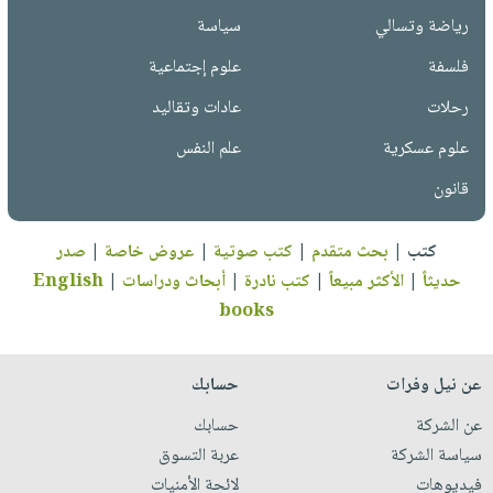
رياضة وتسالي
سياسة
فلسفة
علوم إجتماعية
رحلات
عادات وتقاليد
علوم عسكرية
علم النفس
قانون
كتب
|
بحث متقدم
|
كتب صوتية
|
عروض خاصة
|
صدر
حديثاً
|
الأكثر مبيعاً
|
كتب نادرة
|
أبحاث ودراسات
|
English
books
عن نيل وفرات
حسابك
عن الشركة
حسابك
سياسة الشركة
عربة التسوق
فيديوهات
لائحة الأمنيات