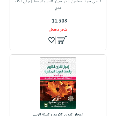
لـ علي سيد إسماعيل
| دار حميثرا للنشر والترجمة |ورقي غلاف
عادي
11.50$
شحن مخفض
إعجاز القرآن الكريم والسنة الن...