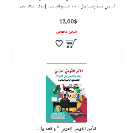
لـ علي سيد إسماعيل
| دار التعليم الجامعى |ورقي غلاف عادي
12.00$
شحن مخفض
الأمن القومي العربي " واقعه وآ...