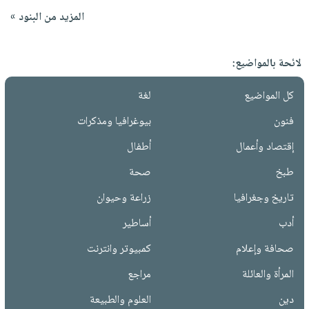
المزيد من البنود »
لائحة بالمواضيع:
كل المواضيع
لغة
فنون
بيوغرافيا ومذكرات
إقتصاد وأعمال
أطفال
طبخ
صحة
تاريخ وجغرافيا
زراعة وحيوان
أدب
أساطير
صحافة وإعلام
كمبيوتر وانترنت
المرأة والعائلة
مراجع
دين
العلوم والطبيعة