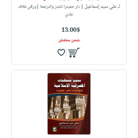
لـ علي سيد إسماعيل
| دار حميثرا للنشر والترجمة |ورقي غلاف
عادي
13.00$
شحن مخفض