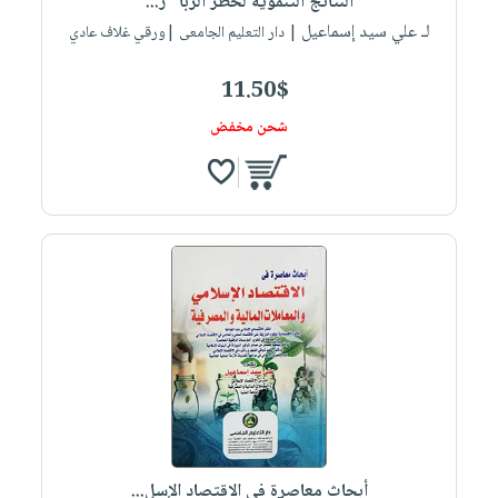
النتائج التنموية لحظر الربا "ر...
لـ علي سيد إسماعيل
| دار التعليم الجامعى |ورقي غلاف عادي
11.50$
شحن مخفض
أبحاث معاصرة في الاقتصاد الإسل...