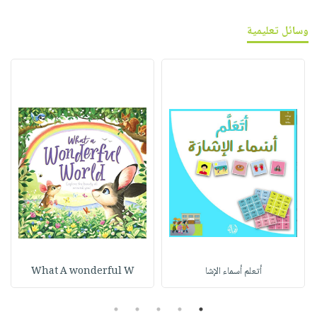
وسائل تعليمية
أتعلم أسماء الإشا
What A wonderful W
5
4
3
2
1