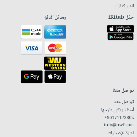
انشر كتابك
حمّل iKitab
وسائل الدفع
تواصل معنا
تواصل معنا
أسئلة يتكرر طرحها
+96171172802
info@nwf.com
نشرة الإصدارات