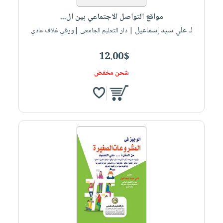
صابون
فيديوهات
عربة
مواقع التواصل الاجتماعي بين ال...
أطفال
أسئلة
التسوق
لـ علي سيد إسماعيل
| دار التعليم الجامعى |ورقي غلاف عادي
مناسبات
يتكرر
طرحها
نشرة
12.00$
الإصدارات
خدمات
شحن مخفض
نيل
وفرات
انشر
كتابك
تواصل
معنا