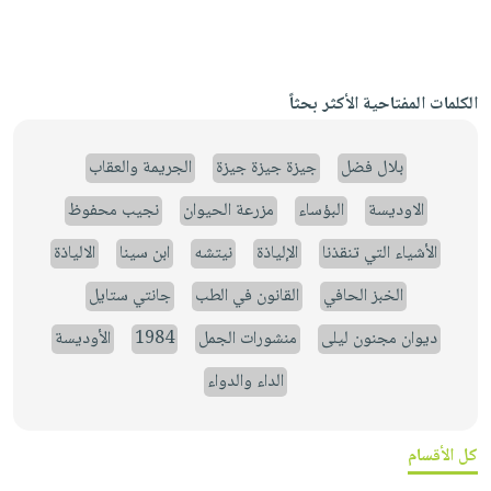
الكلمات المفتاحية الأكثر بحثاً
بلال فضل
جيزة جيزة جيزة
الجريمة والعقاب
الاوديسة
البؤساء
مزرعة الحيوان
نجيب محفوظ
الأشياء التي تنقذنا
الإلياذة
نيتشه
ابن سينا
الالياذة
الخبز الحافي
القانون في الطب
جانتي ستايل
ديوان مجنون ليلى
منشورات الجمل
1984
الأوديسة
الداء والدواء
كل الأقسام