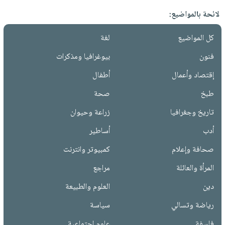
لائحة بالمواضيع:
كل المواضيع
لغة
فنون
بيوغرافيا ومذكرات
إقتصاد وأعمال
أطفال
طبخ
صحة
تاريخ وجغرافيا
زراعة وحيوان
أدب
أساطير
صحافة وإعلام
كمبيوتر وانترنت
المرأة والعائلة
مراجع
دين
العلوم والطبيعة
رياضة وتسالي
سياسة
فلسفة
علوم إجتماعية