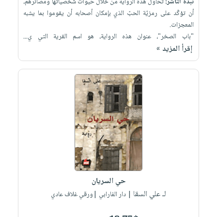
نبذة الناشر:
تحاول هذه الرواية من خلال حيوات شخصياتها ومصائرهم،
أن تؤكّد على رمزيّة الحبّ الذي بإمكان أصحابه أن يقوموا بما يشبه
المعجزات.
"باب الصخر"، عنوان هذه الرواية، هو اسم القرية التي ي...
إقرأ المزيد »
حي السريان
لـ علي السقا
| دار الفارابي |ورقي غلاف عادي