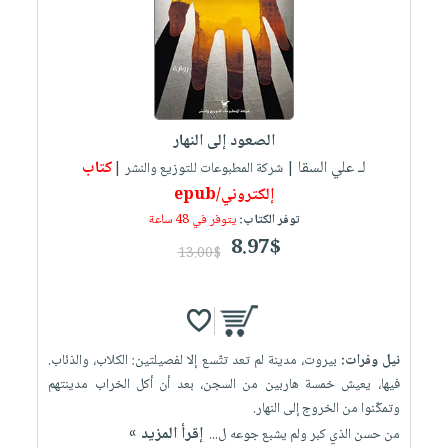
العناية
الأكثر
شحن
أدوات
بالأسنان
مبيعاً
مجاني
المائدة
الحمية
العودة
بنود
الأوعية
والتغذية
للمدارس
مختارة
والتخزين
اشتراكات
اكسسوارات
الصعود إلى النهار
أدوات
كتب
كل
بحث
لـ علي السقا
كتاب
المطبخ
| شركة المطبوعات للتوزيع والنشر |
الاشتراكات
اكسسوارات
متقدم
إلكتروني/epub
منزلية
صندوق
توفر الكتاب:
يتوفر في 48 ساعة
القراءة
اكسسوارات
8.97$
13.00$
iKitab
ملابس
نيل
بلا
مطرزات
وفرات
حدود
حقائب
عن
حسابك
نيل وفرات:
بيروت، مدينة لم تعد تتّسع إلا لفصيلتين: الكلاب، والذئاب.
حلي
الشركة
فيها، يعيش خمسة هاربين من السجن، بعد أن أكل الخراب مدينتهم
عناية
لائحة
سياسة
وتمكّنوا من الخروج إلى النهار.
بالذات
الأمنيات
الشركة
إقرأ المزيد »
من حسن الذي كبر ولم يشبع جوعه ل...