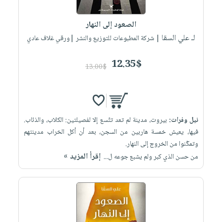
إختياراتنا
تعليمية
أسئلة
إختياراتنا
المواضيع
iKitab
يتكرر
الصعود إلى النهار
كتب
بلا
الأكثر
طرحها
لـ علي السقا
أكاديمية
| شركة المطبوعات للتوزيع والنشر |ورقي غلاف عادي
الصحة
حدود
مبيعاً
تحميل
والعناية
صندوق
أسئلة
وسائل
masmu3
12.35$
الشخصية
القراءة
13.00$
يتكرر
تعليمية
على
جديد
English
طرحها
صندوق
Android
books
الكل
تحميل
القراءة
تحميل
iKitab
أجهزة
جوائز
المطبخ
masmu3
نيل وفرات:
بيروت، مدينة لم تعد تتّسع إلا لفصيلتين: الكلاب، والذئاب.
على
العناية
والسفرة
على
فيها، يعيش خمسة هاربين من السجن، بعد أن أكل الخراب مدينتهم
Android
جديد
الشخصية
Apple
وتمكّنوا من الخروج إلى النهار.
تحميل
العناية
إقرأ المزيد »
من حسن الذي كبر ولم يشبع جوعه ل...
الكل
iKitab
وتصفيف
أواني
متجر
على
الشعر
الطهي
الهدايا
Apple
العناية
أدوات
بالجسم
أقسام
الخبز