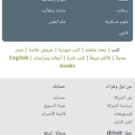
رحلات
عادات وتقاليد
علوم عسكرية
علم النفس
قانون
كتب
|
بحث متقدم
|
كتب صوتية
|
عروض خاصة
|
صدر
حديثاً
|
الأكثر مبيعاً
|
كتب نادرة
|
أبحاث ودراسات
|
English
books
عن نيل وفرات
حسابك
عن الشركة
حسابك
سياسة الشركة
عربة التسوق
فيديوهات
لائحة الأمنيات
انشر كتابك
حمّل iKitab
وسائل الدفع