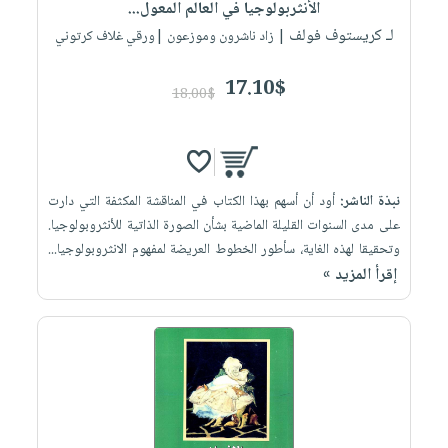
الأنثربولوجيا في العالم المعول...
لـ كريستوف فولف
| زاد ناشرون وموزعون |ورقي غلاف كرتوني
17.10$
18.00$
نبذة الناشر:
أود أن أسهم بهذا الكتاب في المناقشة المكثفة التي دارت
على مدى السنوات القليلة الماضية بشأن الصورة الذاتية للأنثروبولوجيا.
وتحقيقا لهذه الغاية، سأطور الخطوط العريضة لمفهوم الانثروبولوجيا...
إقرأ المزيد »