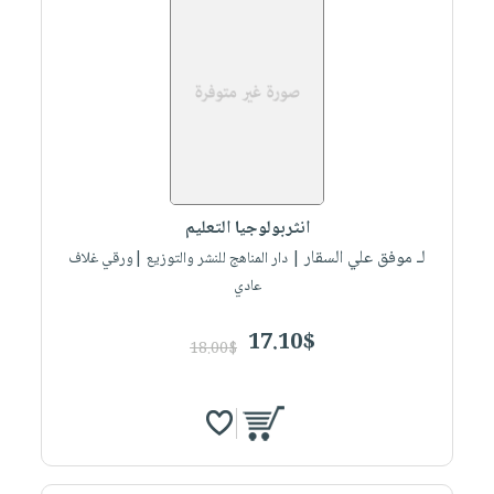
انثربولوجيا التعليم
لـ موفق علي السقار
| دار المناهج للنشر والتوزيع |ورقي غلاف
عادي
17.10$
18.00$