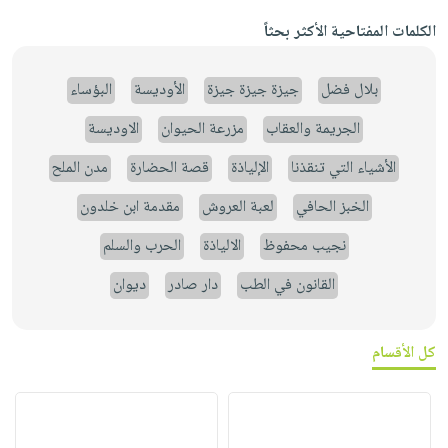
الكلمات المفتاحية الأكثر بحثاً
بلال فضل
جيزة جيزة جيزة
الأوديسة
البؤساء
الجريمة والعقاب
مزرعة الحيوان
الاوديسة
الأشياء التي تنقذنا
الإلياذة
قصة الحضارة
مدن الملح
الخبز الحافي
لعبة العروش
مقدمة ابن خلدون
نجيب محفوظ
الالياذة
الحرب والسلم
القانون في الطب
دار صادر
ديوان
كل الأقسام