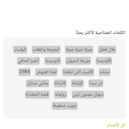
الكلمات المفتاحية الأكثر بحثاً
بلال فضل
جيزة جيزة جيزة
الجريمة والعقاب
البؤساء
الأوديسة
مزرعة الحيوان
الاوديسة
الخبز الحافي
نيتشه
الأشياء التي تنقذنا
لعبة العروش
1984
ابن سينا
الإلياذة
الالياذة
جانتي ستايل
ديوان مجنون ليلى
روايات
قصة الحضارة
نجيب محفوظ
كل الأقسام