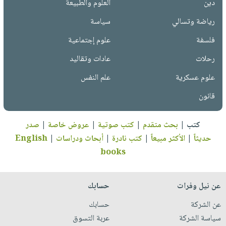
دين
العلوم والطبيعة
رياضة وتسالي
سياسة
فلسفة
علوم إجتماعية
رحلات
عادات وتقاليد
علوم عسكرية
علم النفس
قانون
كتب
|
بحث متقدم
|
كتب صوتية
|
عروض خاصة
|
صدر
حديثاً
|
الأكثر مبيعاً
|
كتب نادرة
|
أبحاث ودراسات
|
English
books
عن نيل وفرات
حسابك
عن الشركة
حسابك
سياسة الشركة
عربة التسوق