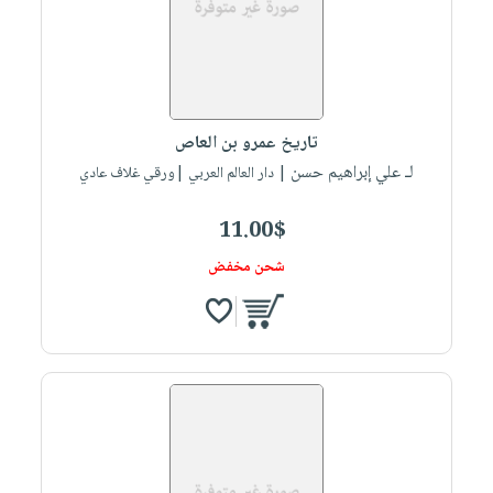
صابون
فيديوهات
عربة
أطفال
أسئلة
التسوق
مناسبات
يتكرر
طرحها
نشرة
تاريخ عمرو بن العاص
الإصدارات
خدمات
لـ علي إبراهيم حسن
| دار العالم العربي |ورقي غلاف عادي
نيل
وفرات
11.00$
انشر
شحن مخفض
كتابك
تواصل
معنا