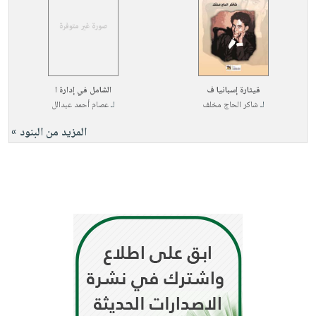
قيثارة إسبانيا ف
الشامل في إدارة ا
لـ
شاكر الحاج مخلف
لـ
عصام أحمد عبدالل
المزيد من البنود »