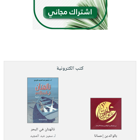
كتب الكترونية
تائهتان في البحر
بالوالدين إحسانا
لـ
سمير عبد المجيد