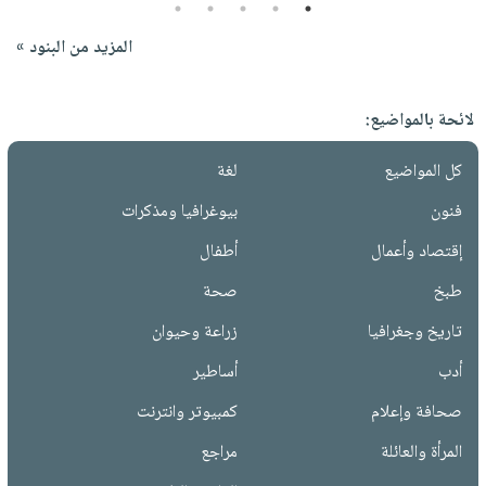
5
4
3
2
1
المزيد من البنود »
لائحة بالمواضيع:
كل المواضيع
لغة
فنون
بيوغرافيا ومذكرات
إقتصاد وأعمال
أطفال
طبخ
صحة
تاريخ وجغرافيا
زراعة وحيوان
أدب
أساطير
صحافة وإعلام
كمبيوتر وانترنت
المرأة والعائلة
مراجع