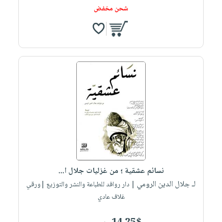
شحن مخفض
نسائم عشقية ؛ من غزليات جلال ا...
لـ جلال الدين الرومي
| دار روافد للطباعة والنشر والتوزيع |ورقي
غلاف عادي