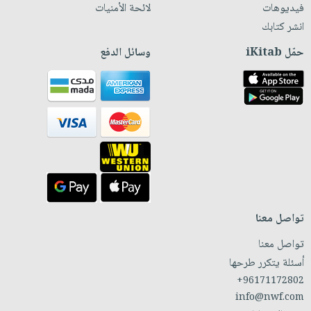
فيديوهات
لائحة الأمنيات
انشر كتابك
حمّل iKitab
وسائل الدفع
تواصل معنا
تواصل معنا
أسئلة يتكرر طرحها
+96171172802
info@nwf.com