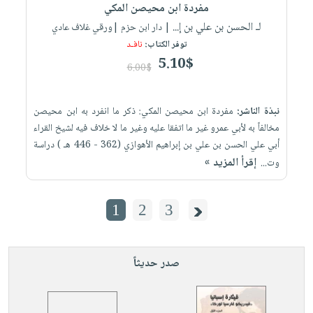
مفردة ابن محيصن المكي
لـ الحسن بن علي بن إ...
| دار ابن حزم |ورقي غلاف عادي
توفر الكتاب:
نافـد
5.10$
6.00$
نبذة الناشر:
مفردة ابن محيصن المكي: ذكر ما انفرد به ابن محيصن
مخالفاً به لأبي عمرو غير ما اتفقا عليه وغير ما لا خلاف فيه لشيخ القراء
أبي علي الحسن بن علي بن إبراهيم الأهوازي (362 - 446 هـ ) دراسة
إقرأ المزيد »
وت...
1
2
3
صدر حديثاً