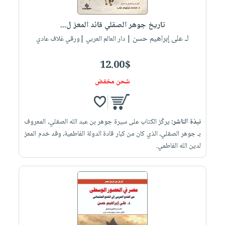
إختياراتنا
تعليمية
أسئلة
إختياراتنا
المواضيع
iKitab
يتكرر
تاريخ جوهر الصقلي قائد المعز ل...
كتب
بلا
الأكثر
طرحها
لـ على إبراهيم حسن
أكاديمية
| دار العالم العربي |ورقي غلاف عادي
الصحة
حدود
مبيعاً
تحميل
والعناية
صندوق
أسئلة
وسائل
masmu3
12.00$
الشخصية
القراءة
يتكرر
تعليمية
على
جديد
شحن مخفض
English
طرحها
صندوق
Android
books
الكل
تحميل
القراءة
تحميل
iKitab
أجهزة
جوائز
المطبخ
masmu3
نبذة الناشر:
يركّز الكتاب على سيرة جوهر بن عبد الله الصقلي، المعروف
على
العناية
والسفرة
على
بـ جوهر الصقلي، الذي كان من كبار قادة الدولة الفاطمية، وقد خدم المعز
Android
جديد
الشخصية
Apple
لدين الله الفاطمي.
تحميل
العناية
الكل
iKitab
وتصفيف
أواني
متجر
على
الشعر
الطهي
الهدايا
Apple
العناية
أدوات
بالجسم
أقسام
الخبز