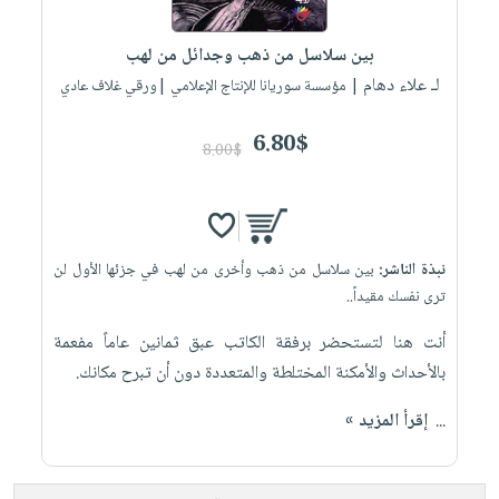
إختياراتنا
تعليمية
أسئلة
إختياراتنا
المواضيع
iKitab
يتكرر
بين سلاسل من ذهب وجدائل من لهب
كتب
بلا
الأكثر
طرحها
لـ علاء دهام
أكاديمية
| مؤسسة سوريانا للإنتاج الإعلامي |ورقي غلاف عادي
الصحة
حدود
مبيعاً
تحميل
والعناية
صندوق
أسئلة
إختياراتنا
masmu3
6.80$
الشخصية
القراءة
8.00$
يتكرر
وسائل
على
جديد
English
طرحها
تعليمية
Android
books
الكل
تحميل
صندوق
تحميل
iKitab
أجهزة
القراءة
المطبخ
masmu3
نبذة الناشر:
بين سلاسل من ذهب وأخرى من لهب في جزئها الأول لن
على
العناية
والسفرة
على
جوائز
ترى نفسك مقيداً..
Android
جديد
الشخصية
Apple
أنت هنا لتستحضر برفقة الكاتب عبق ثمانين عاماً مفعمة
تحميل
العناية
الكل
بالأحداث والأمكنة المختلطة والمتعددة دون أن تبرح مكانك.
iKitab
وتصفيف
أواني
متجر
على
الشعر
...
إقرأ المزيد »
الطهي
الهدايا
Apple
العناية
أدوات
بالجسم
أقسام
الخبز