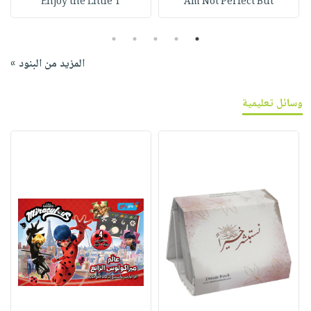
Enjoy the Little T
Am Not Perfect But
5
4
3
2
1
المزيد من البنود »
وسائل تعليمية