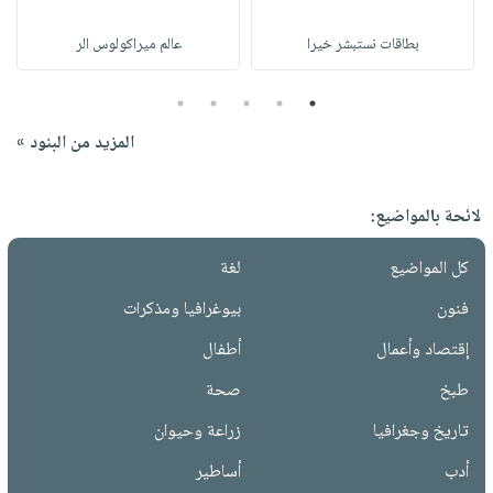
بطاقات نستبشر خيرا
عالم ميراكولوس الر
5
4
3
2
1
المزيد من البنود »
لائحة بالمواضيع:
كل المواضيع
لغة
فنون
بيوغرافيا ومذكرات
إقتصاد وأعمال
أطفال
طبخ
صحة
تاريخ وجغرافيا
زراعة وحيوان
أدب
أساطير