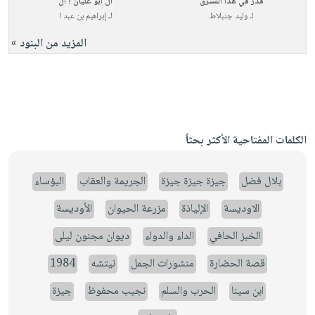
قدر في هذا المشرق
آل أبو عليان ؛ ال
لـ
وليد جنبلاط
لـ
إبراهيم بن عبد ا
المزيد من البنود »
الكلمات المفتاحية الأكثر بحثاً
بلال فضل
جيزة جيزة جيزة
الجريمة والعقاب
البؤساء
الاوديسة
الإلياذة
مزرعة الحيوان
الأوديسة
الخبز الحافي
الداء والدواء
ديوان مجنون ليلى
قصة الحضارة
منشورات الجمل
نيتشه
1984
ابن سينا
الحرب والسلم
نجيب محفوظ
جيزة