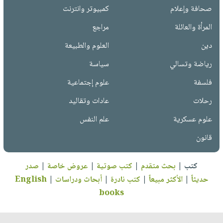
صحافة وإعلام
كمبيوتر وانترنت
المرأة والعائلة
مراجع
دين
العلوم والطبيعة
رياضة وتسالي
سياسة
فلسفة
علوم إجتماعية
رحلات
عادات وتقاليد
علوم عسكرية
علم النفس
قانون
كتب
|
بحث متقدم
|
كتب صوتية
|
عروض خاصة
|
صدر
حديثاً
|
الأكثر مبيعاً
|
كتب نادرة
|
أبحاث ودراسات
|
English
books