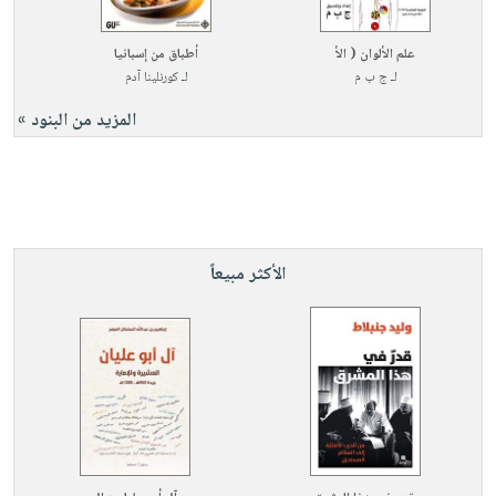
علم الألوان ( الأ
أطباق من إسبانيا
لـ
ج ب م
لـ
كورنلينا آدم
المزيد من البنود »
الأكثر مبيعاً