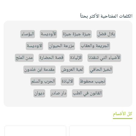
الكلمات المفتاحية الأكثر بحثاً
بلال فضل
جيزة جيزة جيزة
الأوديسة
البؤساء
الجريمة والعقاب
مزرعة الحيوان
الاوديسة
الأشياء التي تنقذنا
الإلياذة
قصة الحضارة
مدن الملح
الخبز الحافي
لعبة العروش
مقدمة ابن خلدون
نجيب محفوظ
الالياذة
الحرب والسلم
القانون في الطب
دار صادر
ديوان
كل الأقسام