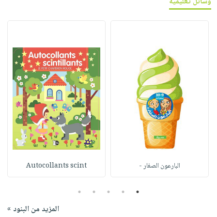
وسائل تعليمية
البارعون الصغار -
Autocollants scint
5
4
3
2
1
المزيد من البنود »