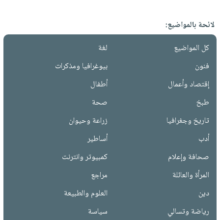
لائحة بالمواضيع:
كل المواضيع
لغة
فنون
بيوغرافيا ومذكرات
إقتصاد وأعمال
أطفال
طبخ
صحة
تاريخ وجغرافيا
زراعة وحيوان
أدب
أساطير
صحافة وإعلام
كمبيوتر وانترنت
المرأة والعائلة
مراجع
دين
العلوم والطبيعة
رياضة وتسالي
سياسة