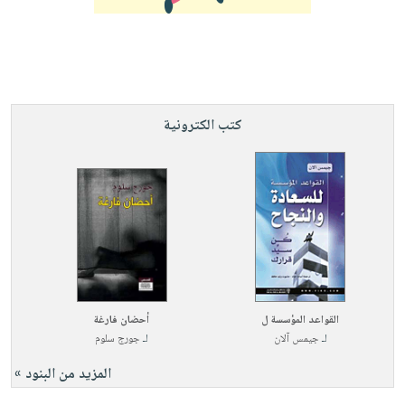
صابون
فيديوهات
عربة
أطفال
أسئلة
التسوق
مناسبات
يتكرر
طرحها
نشرة
الإصدارات
خدمات
كتب الكترونية
نيل
وفرات
انشر
كتابك
تواصل
معنا
القواعد المؤسسة ل
أحضان فارغة
لـ
جيمس آلان
لـ
جورج سلوم
المزيد من البنود »