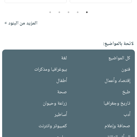
5
4
3
2
1
المزيد من البنود »
لائحة بالمواضيع:
كل المواضيع
لغة
فنون
بيوغرافيا ومذكرات
إقتصاد وأعمال
أطفال
طبخ
صحة
تاريخ وجغرافيا
زراعة وحيوان
أدب
أساطير
صحافة وإعلام
كمبيوتر وانترنت