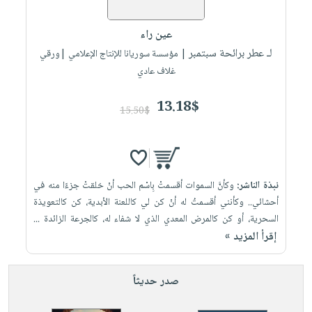
إختياراتنا
تعليمية
أسئلة
إختياراتنا
المواضيع
iKitab
يتكرر
عين راء
كتب
بلا
الأكثر
طرحها
لـ عطر برائحة سبتمبر
أكاديمية
| مؤسسة سوريانا للإنتاج الإعلامي |ورقي
الصحة
حدود
مبيعاً
تحميل
غلاف عادي
والعناية
صندوق
أسئلة
إختياراتنا
masmu3
الشخصية
القراءة
يتكرر
وسائل
13.18$
على
جديد
15.50$
English
طرحها
تعليمية
Android
books
الكل
تحميل
صندوق
تحميل
iKitab
أجهزة
القراءة
المطبخ
masmu3
على
العناية
والسفرة
على
جوائز
نبذة الناشر:
وكأنَّ السموات أقسمتْ بِاسْم الحب أنْ خلقتْ جزءًا منه في
Android
جديد
الشخصية
Apple
أحشائي.. وكأنني أقسمتُ له أنْ كن لي كاللعنة الأبدية، كن كالتعويذة
تحميل
العناية
السحرية، أو كن كالمرض المعدي الذي لا شفاء له، كالجرعة الزائدة ...
الكل
إقرأ المزيد »
iKitab
وتصفيف
أواني
متجر
على
الشعر
الطهي
الهدايا
Apple
العناية
صدر حديثاً
أدوات
بالجسم
أقسام
الخبز