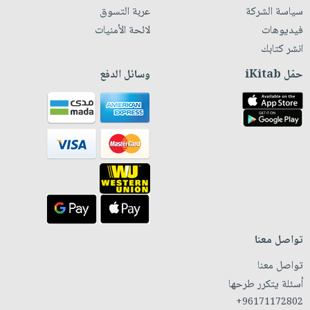
سياسة الشركة
عربة التسوق
فيديوهات
لائحة الأمنيات
انشر كتابك
حمّل iKitab
وسائل الدفع
تواصل معنا
تواصل معنا
أسئلة يتكرر طرحها
+96171172802