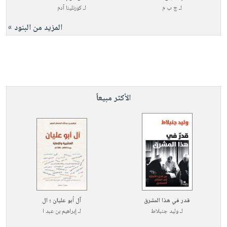
لـ
ج ب م
لـ
كورنلينا آدم
المزيد من البنود »
الأكثر مبيعاً
قدر في هذا المشرق
آل أبو عليان ؛ ال
لـ
وليد جنبلاط
لـ
إبراهيم بن عبد ا