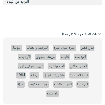
المزيد من البنود »
الكلمات المفتاحية الأكثر بحثاً
بلال فضل
جيزة جيزة جيزة
الجريمة والعقاب
البؤساء
الاوديسة
الإلياذة
مزرعة الحيوان
الأوديسة
الخبز الحافي
الداء والدواء
ديوان مجنون ليلى
قصة الحضارة
منشورات الجمل
نيتشه
1984
ابن سينا
الحرب والسلم
نجيب محفوظ
جيزة
دار صادر