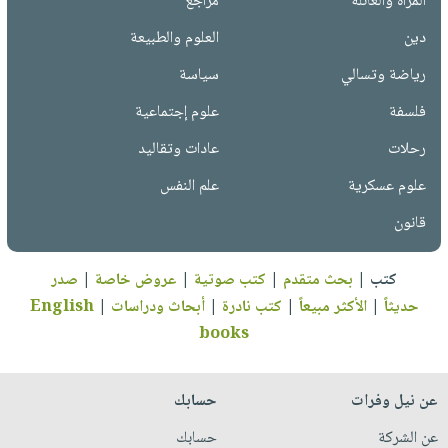
المرأة والعائلة
مراجع
دين
العلوم والطبيعة
رياضة وتسالي
سياسة
فلسفة
علوم إجتماعية
رحلات
عادات وتقاليد
علوم عسكرية
علم النفس
قانون
كتب
|
بحث متقدم
|
كتب صوتية
|
عروض خاصة
|
صدر
حديثاً
|
الأكثر مبيعاً
|
كتب نادرة
|
أبحاث ودراسات
|
English
books
عن نيل وفرات
حسابك
عن الشركة
حسابك