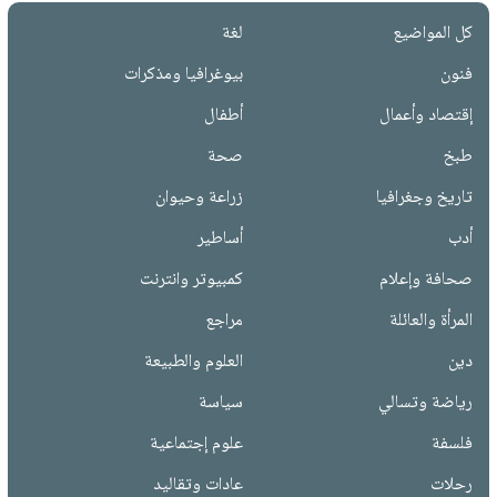
كل المواضيع
لغة
فنون
بيوغرافيا ومذكرات
إقتصاد وأعمال
أطفال
طبخ
صحة
تاريخ وجغرافيا
زراعة وحيوان
أدب
أساطير
صحافة وإعلام
كمبيوتر وانترنت
المرأة والعائلة
مراجع
دين
العلوم والطبيعة
رياضة وتسالي
سياسة
فلسفة
علوم إجتماعية
رحلات
عادات وتقاليد