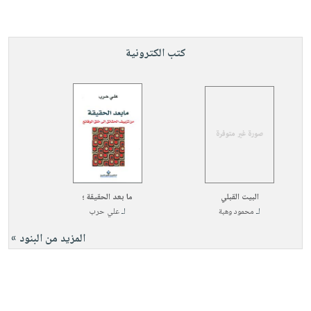
صابون
فيديوهات
عربة
أطفال
أسئلة
التسوق
مناسبات
يتكرر
كتب الكترونية
طرحها
نشرة
الإصدارات
خدمات
نيل
وفرات
انشر
كتابك
تواصل
البيت القبلي
ما بعد الحقيقة ؛
معنا
لـ
محمود وهبة
لـ
علي حرب
المزيد من البنود »