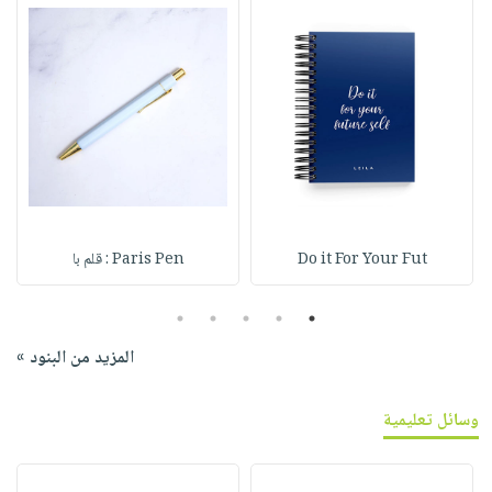
Do it For Your Fut
Paris Pen : قلم با
5
4
3
2
1
المزيد من البنود »
وسائل تعليمية