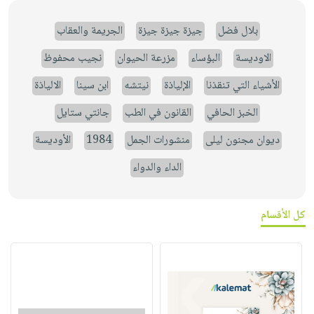
بلال فضل
جيزة جيزة جيزة
الجريمة والعقاب
الاوديسة
البؤساء
مزرعة الحيوان
نجيب محفوظ
الأشياء التي تنقذنا
الإلياذة
نيتشه
ابن سينا
الالياذة
الخبز الحافي
القانون في الطب
جانتي ستايل
ديوان مجنون ليلى
منشورات الجمل
1984
الأوديسة
الداء والدواء
كل الأقسام