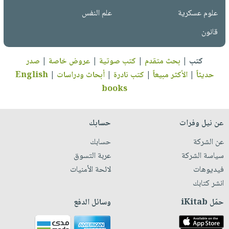
علوم عسكرية
علم النفس
قانون
كتب
|
بحث متقدم
|
كتب صوتية
|
عروض خاصة
|
صدر
حديثاً
|
الأكثر مبيعاً
|
كتب نادرة
|
أبحاث ودراسات
|
English
books
عن نيل وفرات
حسابك
عن الشركة
حسابك
سياسة الشركة
عربة التسوق
فيديوهات
لائحة الأمنيات
انشر كتابك
حمّل iKitab
وسائل الدفع