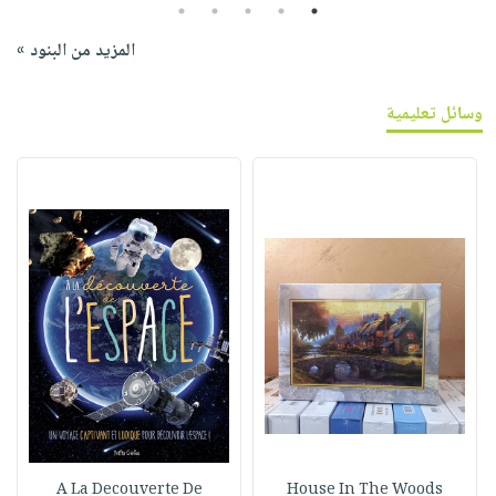
5
4
3
2
1
المزيد من البنود »
وسائل تعليمية
A La Decouverte De
House In The Woods