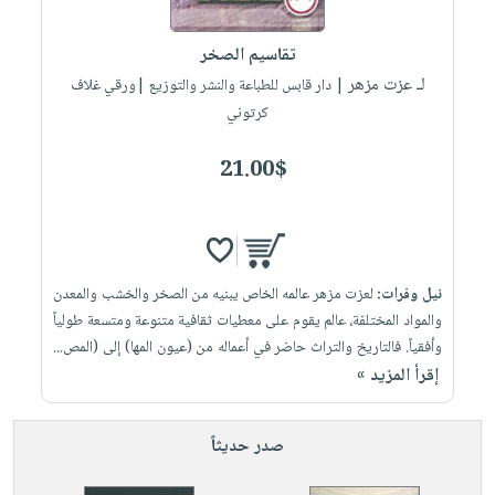
إختياراتنا
تعليمية
أسئلة
إختياراتنا
المواضيع
iKitab
يتكرر
تقاسيم الصخر
كتب
بلا
الأكثر
طرحها
لـ عزت مزهر
أكاديمية
| دار قابس للطباعة والنشر والتوزيع |ورقي غلاف
الصحة
حدود
مبيعاً
تحميل
كرتوني
والعناية
صندوق
أسئلة
إختياراتنا
masmu3
الشخصية
القراءة
يتكرر
وسائل
21.00$
على
جديد
English
طرحها
تعليمية
Android
books
الكل
تحميل
صندوق
تحميل
iKitab
أجهزة
القراءة
المطبخ
masmu3
على
العناية
والسفرة
على
جوائز
نيل وفرات:
لعزت مزهر عالمه الخاص يبنيه من الصخر والخشب والمعدن
Android
جديد
الشخصية
Apple
والمواد المختلفة، عالم يقوم على معطيات ثقافية متنوعة ومتسعة طولياً
تحميل
العناية
وأفقياً. فالتاريخ والتراث حاضر في أعماله من (عيون المها) إلى (المص...
الكل
إقرأ المزيد »
iKitab
وتصفيف
أواني
متجر
على
الشعر
الطهي
الهدايا
Apple
العناية
صدر حديثاً
أدوات
بالجسم
أقسام
الخبز