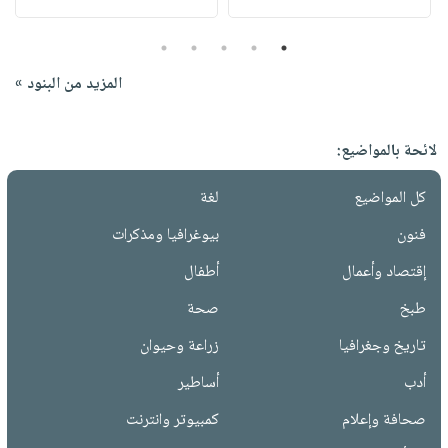
5
4
3
2
1
المزيد من البنود »
لائحة بالمواضيع:
كل المواضيع
لغة
فنون
بيوغرافيا ومذكرات
إقتصاد وأعمال
أطفال
طبخ
صحة
تاريخ وجغرافيا
زراعة وحيوان
أدب
أساطير
صحافة وإعلام
كمبيوتر وانترنت