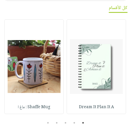
كل الأقسام
Dream It Plan It A
Shaffe Mug : ماغ ا
5
4
3
2
1