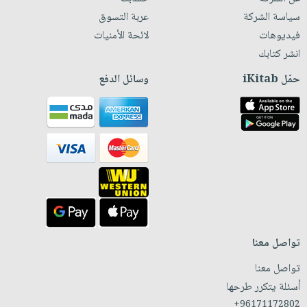
سياسة الشركة
عربة التسوق
فيديوهات
لائحة الأمنيات
انشر كتابك
حمّل iKitab
وسائل الدفع
تواصل معنا
تواصل معنا
أسئلة يتكرر طرحها
+96171172802