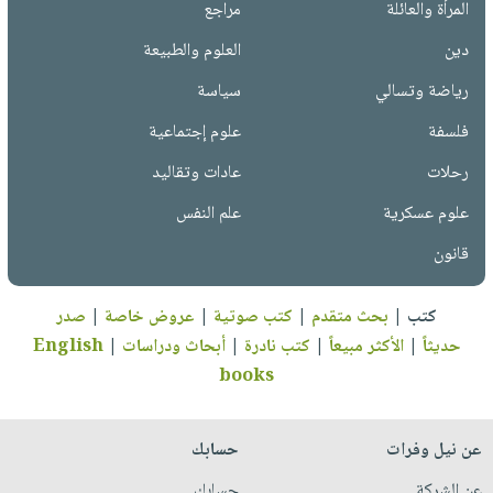
المرأة والعائلة
مراجع
دين
العلوم والطبيعة
رياضة وتسالي
سياسة
فلسفة
علوم إجتماعية
رحلات
عادات وتقاليد
علوم عسكرية
علم النفس
قانون
كتب
|
بحث متقدم
|
كتب صوتية
|
عروض خاصة
|
صدر
حديثاً
|
الأكثر مبيعاً
|
كتب نادرة
|
أبحاث ودراسات
|
English
books
عن نيل وفرات
حسابك
عن الشركة
حسابك