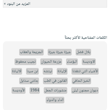
المزيد من البنود »
الكلمات المفتاحية الأكثر بحثاً
بلال فضل
جيزة جيزة جيزة
الجريمة والعقاب
الاوديسة
البؤساء
مزرعة الحيوان
نجيب محفوظ
الأشياء التي تنقذنا
الإلياذة
نيتشه
ابن سينا
الالياذة
الخبز الحافي
القانون في الطب
جانتي ستايل
ديوان مجنون ليلى
منشورات الجمل
1984
الأوديسة
الداء والدواء