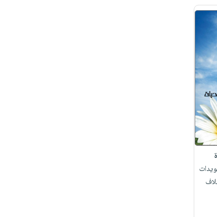
يدات
لاف