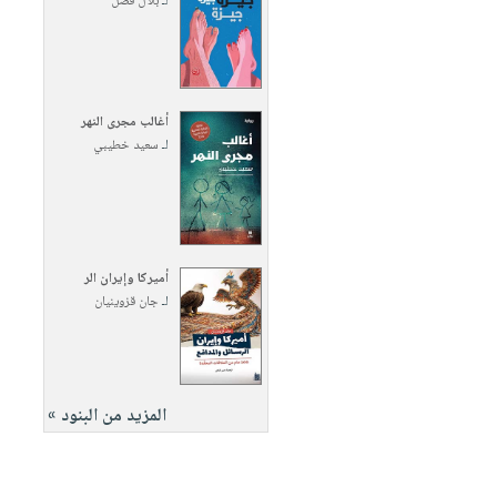
لـ
بلال فضل
أغالب مجرى النهر
لـ
سعيد خطيبي
أميركا وإيران الر
لـ
جان قزوينيان
المزيد من البنود »