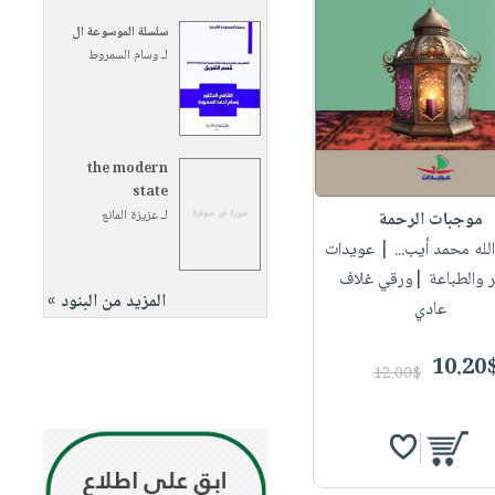
سلسلة الموسوعة ال
لـ
وسام السمروط
the modern
state
لـ
عزيزة المانع
موجبات الرحمة
الله محمد أيب...
| عويدات
ر والطباعة |ورقي غلاف
المزيد من البنود »
عادي
10.20
12.00$