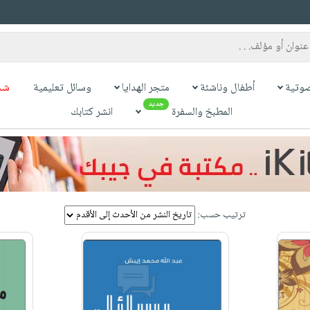
وتية
أطفال وناشئة
متجر الهدايا
وسائل تعليمية
شح
جديد
المطبخ والسفرة
انشر كتابك
ترتيب حسب: