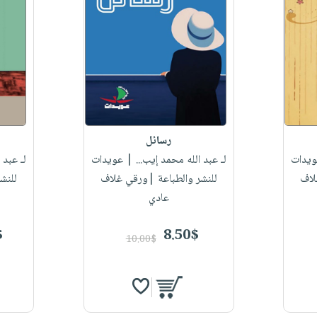
رسائل
يدات
لـ عبد الله محمد إيب...
| عويدات
لـ عبد 
لاف
للنشر والطباعة |ورقي غلاف
للنش
عادي
$
8.50$
10.00$