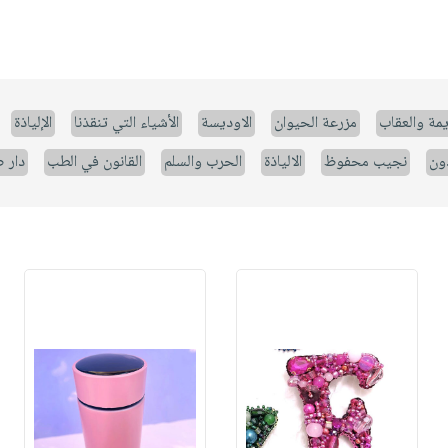
يمة والعقاب
مزرعة الحيوان
الاوديسة
الأشياء التي تنقذنا
الإلياذة
ون
نجيب محفوظ
الالياذة
الحرب والسلم
القانون في الطب
دار 