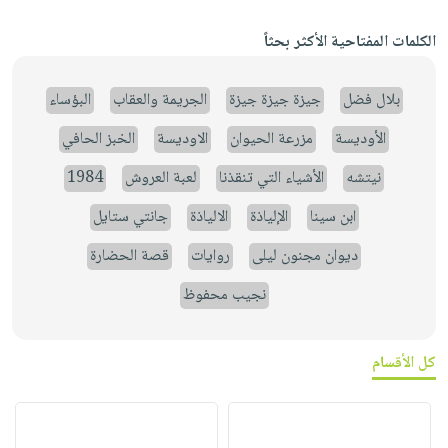
الكلمات المفتاحية الأكثر بحثاً
بلال فضل
جيزة جيزة جيزة
الجريمة والعقاب
البؤساء
الأوديسة
مزرعة الحيوان
الاوديسة
الخبز الحافي
نيتشه
الأشياء التي تنقذنا
لعبة العروش
1984
ابن سينا
الإلياذة
الالياذة
جانتي ستايل
ديوان مجنون ليلى
روايات
قصة الحضارة
نجيب محفوظ
كل الأقسام