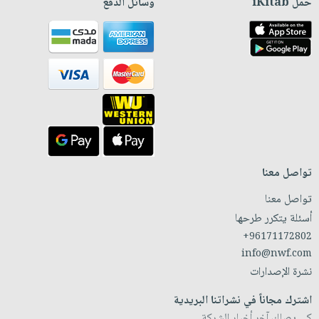
حمّل iKitab
وسائل الدفع
تواصل معنا
تواصل معنا
أسئلة يتكرر طرحها
+96171172802
info@nwf.com
نشرة الإصدارات
اشترك مجاناً في نشراتنا البريدية
كي يصلك آخر أخبار الشركة