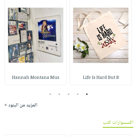
Hannah Montana Mus
Life Is Hard But B
5
4
3
2
1
المزيد من البنود »
اكسسوارات كتب