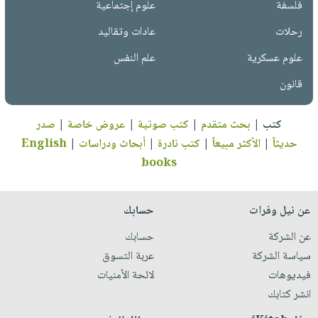
فلسفة
علوم إجتماعية
رحلات
عادات وتقاليد
علوم عسكرية
علم النفس
قانون
كتب
|
بحث متقدم
|
كتب صوتية
|
عروض خاصة
|
صدر
حديثاً
|
الأكثر مبيعاً
|
كتب نادرة
|
أبحاث ودراسات
|
English
books
عن نيل وفرات
حسابك
عن الشركة
حسابك
سياسة الشركة
عربة التسوق
فيديوهات
لائحة الأمنيات
انشر كتابك