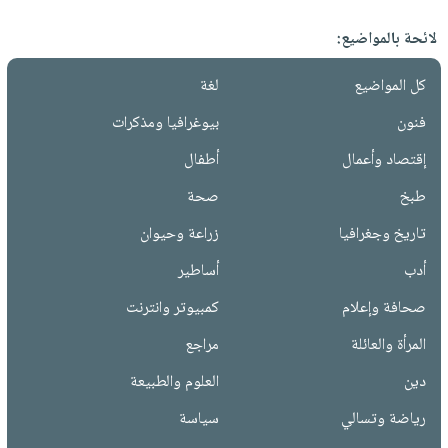
لائحة بالمواضيع:
كل المواضيع
لغة
فنون
بيوغرافيا ومذكرات
إقتصاد وأعمال
أطفال
طبخ
صحة
تاريخ وجغرافيا
زراعة وحيوان
أدب
أساطير
صحافة وإعلام
كمبيوتر وانترنت
المرأة والعائلة
مراجع
دين
العلوم والطبيعة
رياضة وتسالي
سياسة