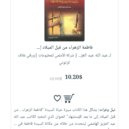
العناية
الأكثر
شحن
أدوات
بالأسنان
مبيعاً
مجاني
المائدة
الحمية
العودة
بنود
الأوعية
والتغذية
للمدارس
مختارة
والتخزين
اشتراكات
اكسسوارات
أدوات
كتب
كل
بحث
فاطمة الزهراء من قبل الميلاد إ...
المطبخ
الاشتراكات
اكسسوارات
متقدم
لـ عبد الله عبد العز...
| شركة الأعلمي للمطبوعات |ورقي غلاف
منزلية
صندوق
كرتوني
القراءة
اكسسوارات
10.20$
iKitab
ملابس
12.00$
نيل
بلا
مطرزات
وفرات
حدود
حقائب
عن
حسابك
حلي
الشركة
نيل وفرات:
يشكّل هذا الكتاب سيرة حياة السيدة "فاطمة الزهراء .. من
عناية
لائحة
سياسة
قبل الميلاد إلى ما بعد الإستشهاد" العنوان الذي انتخبه الكاتب عبد الله
بالذات
الأمنيات
عبد العزيز الهاشمي ليتحدث من خلاله عن مكانة السيدة فاطمة في ...
الشركة