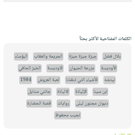
الكلمات المفتاحية الأكثر بحثاً
بلال فضل
جيزة جيزة جيزة
الجريمة والعقاب
البؤساء
الأوديسة
مزرعة الحيوان
الاوديسة
الخبز الحافي
نيتشه
الأشياء التي تنقذنا
لعبة العروش
1984
ابن سينا
الإلياذة
الالياذة
جانتي ستايل
ديوان مجنون ليلى
روايات
قصة الحضارة
نجيب محفوظ