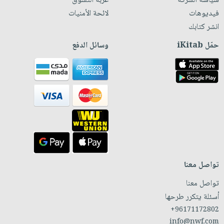
سياسة الشركة
عربة التسوق
فيديوهات
لائحة الأمنيات
انشر كتابك
حمّل iKitab
وسائل الدفع
تواصل معنا
تواصل معنا
أسئلة يتكرر طرحها
+96171172802
info@nwf.com