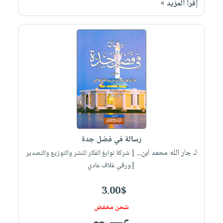
إقرأ المزيد »
صابون
فيديوهات
عربة
أطفال
أسئلة
التسوق
مناسبات
يتكرر
طرحها
نشرة
الإصدارات
خدمات
نيل
وفرات
انشر
كتابك
تواصل
رسالة في فضل جدة
معنا
لـ جار الله محمد ابن...
| شركة نوابغ الفكر للنشر والتوزيع والتصدير
|ورقي غلاف عادي
3.00$
شحن مخفض