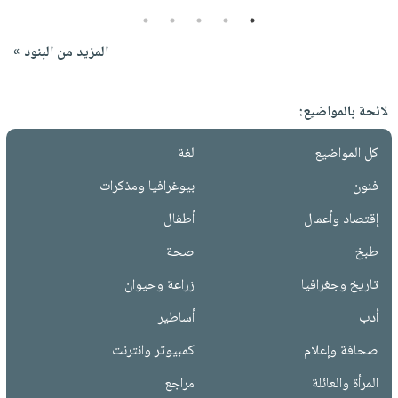
5
4
3
2
1
المزيد من البنود »
لائحة بالمواضيع:
كل المواضيع
لغة
فنون
بيوغرافيا ومذكرات
إقتصاد وأعمال
أطفال
طبخ
صحة
تاريخ وجغرافيا
زراعة وحيوان
أدب
أساطير
صحافة وإعلام
كمبيوتر وانترنت
المرأة والعائلة
مراجع