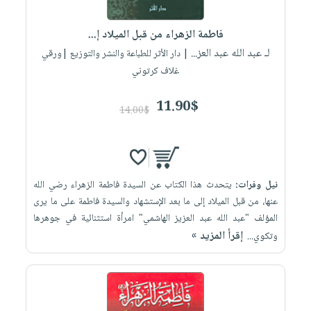
إختياراتنا
تعليمية
أسئلة
إختياراتنا
المواضيع
iKitab
يتكرر
فاطمة الزهراء من قبل الميلاد إ...
كتب
بلا
الأكثر
طرحها
لـ عبد الله عبد العز...
أكاديمية
| دار الأثر للطباعة والنشر والتوزيع |ورقي
الصحة
حدود
مبيعاً
تحميل
غلاف كرتوني
والعناية
صندوق
أسئلة
إختياراتنا
masmu3
الشخصية
القراءة
يتكرر
وسائل
11.90$
على
جديد
14.00$
English
طرحها
تعليمية
Android
books
الكل
تحميل
صندوق
تحميل
iKitab
أجهزة
القراءة
المطبخ
masmu3
على
العناية
والسفرة
على
جوائز
نيل وفرات:
يتحدث هذا الكتاب عن السيدة فاطمة الزهراء رضي الله
Android
جديد
الشخصية
Apple
عنها، من قبل الميلاد إلى ما بعد الإستشهاد والسيدة فاطمة على ما يرى
تحميل
العناية
المؤلف "عبد الله عبد العزيز الهاشمي" امرأة استثنائية في جوهرها
الكل
إقرأ المزيد »
iKitab
وتكوي...
وتصفيف
أواني
متجر
على
الشعر
الطهي
الهدايا
Apple
العناية
أدوات
بالجسم
أقسام
الخبز