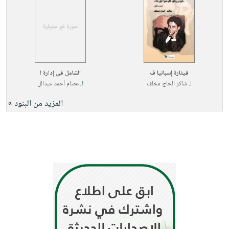
قيثارة إسبانيا ف
الشامل في إدارة ا
لـ
شاكر الحاج مخلف
لـ
عصام أحمد عبدالل
المزيد من البنود »