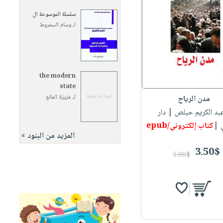
سلسلة الموسوعة ال
لـ
وسام السمروط
the modern
state
لـ
عزيزة المانع
مدن الرياح
عبد الكريم حبلص
| دار
ي |
كتاب إلكتروني/epub
المزيد من البنود »
3.50$
5.00$