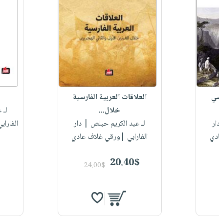
سي
العلاقات العربية الفارسية
خلال...
لـ 
ار
لـ عبد الكريم حبلص
| دار
الفاراب
دي
الفارابي |ورقي غلاف عادي
20.40$
24.00$