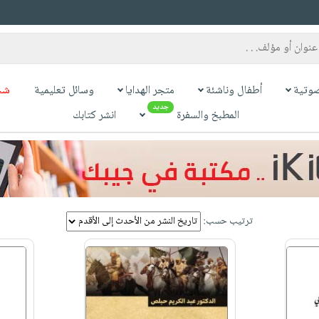
وتية
أطفال وناشئة
متجر الهدايا
وسائل تعليمية
شح
جديد
المطبخ والسفرة
انشر كتابك
ترتيب حسب: