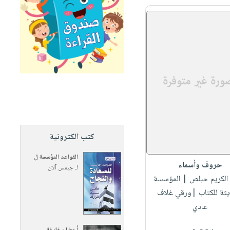
كتب الكترونية
القواعد المؤسسة ل
حروف وأسماء
لـ
جيمس آلان
 الكريم حبلص
| المؤسسة
يثة للكتاب |ورقي غلاف
عادي