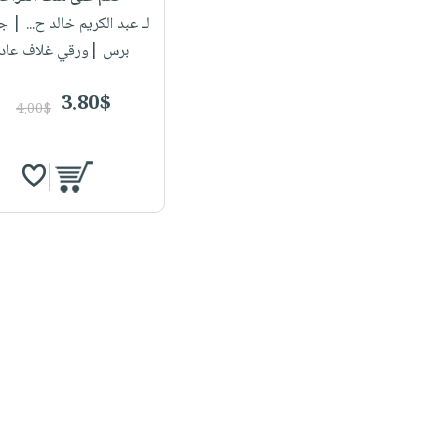
لـ عبد الكريم خالد ح...
| ج
برس |ورقي غلاف عاد
3.80$
4.00$