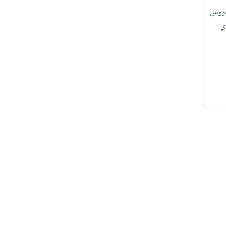
روس
ي