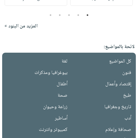
5
4
3
2
1
المزيد من البنود »
لائحة بالمواضيع:
كل المواضيع
لغة
فنون
بيوغرافيا ومذكرات
إقتصاد وأعمال
أطفال
طبخ
صحة
تاريخ وجغرافيا
زراعة وحيوان
أدب
أساطير
صحافة وإعلام
كمبيوتر وانترنت