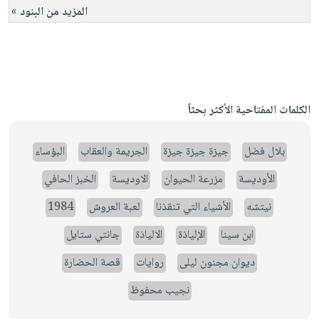
المزيد من البنود »
الكلمات المفتاحية الأكثر بحثاً
بلال فضل
جيزة جيزة جيزة
الجريمة والعقاب
البؤساء
الأوديسة
مزرعة الحيوان
الاوديسة
الخبز الحافي
نيتشه
الأشياء التي تنقذنا
لعبة العروش
1984
ابن سينا
الإلياذة
الالياذة
جانتي ستايل
ديوان مجنون ليلى
روايات
قصة الحضارة
نجيب محفوظ