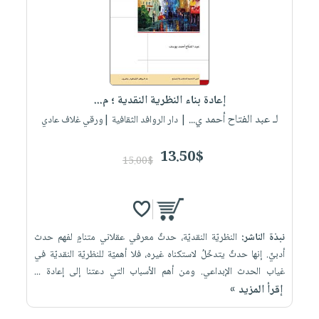
العناية
الأكثر
شحن
أدوات
بالأسنان
مبيعاً
مجاني
المائدة
الحمية
العودة
بنود
الأوعية
والتغذية
للمدارس
مختارة
والتخزين
اشتراكات
اكسسوارات
إعادة بناء النظرية النقدية ؛ م...
أدوات
كتب
كل
بحث
لـ عبد الفتاح أحمد ي...
المطبخ
| دار الروافد الثقافية |ورقي غلاف عادي
الاشتراكات
اكسسوارات
متقدم
منزلية
صندوق
13.50$
15.00$
القراءة
اكسسوارات
iKitab
ملابس
نيل
بلا
مطرزات
وفرات
حدود
نبذة الناشر:
النظريّة النقديّة، حدثٌ معرفي عقلاني متنامٍ لفهم حدث
حقائب
عن
حسابك
أدبيٍّ. إنها حدثٌ يتدخّلُ لاستكناه غيره، فلا أهميّة للنظريّة النقديّة في
حلي
الشركة
غياب الحدث الإبداعي. ومن أهم الأسباب التي دعتنا إلى إعادة ...
عناية
لائحة
سياسة
إقرأ المزيد »
بالذات
الأمنيات
الشركة