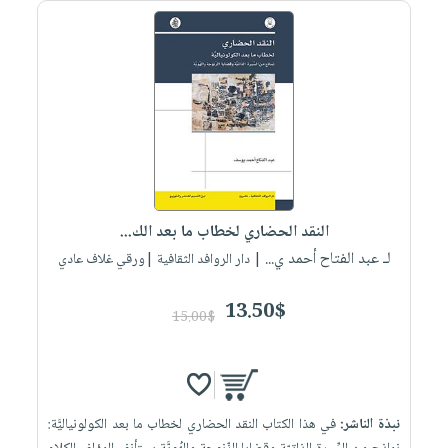
صابون
فيديوهات
عربة
أطفال
أسئلة
التسوق
مناسبات
يتكرر
طرحها
نشرة
الإصدارات
خدمات
نيل
وفرات
انشر
النقد الحضاري لخطاب ما بعد الك...
كتابك
لـ عبد الفتاح أحمد ي...
| دار الروافد الثقافية |ورقي غلاف عادي
تواصل
معنا
13.50$
15.00$
نبذة الناشر:
في هذا الكتاب النقد الحضاري لخطاب ما بعد الكولونياليَّة: