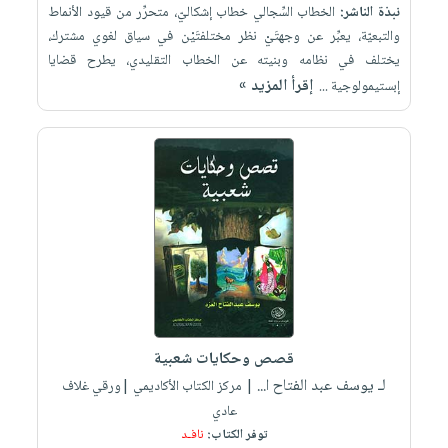
نبذة الناشر:
الخطاب السِّجالي خطاب إشكاليّ، متحرِّر من قيود الأنماط
والتبعيّة، يعبِّر عن وجهتَيْ نظر مختلفتَيْن في سياق لغوي مشترك،
يختلف في نظامه وبنيته عن الخطاب التقليدي، يطرح قضايا
إقرأ المزيد »
إبستيمولوجية ...
قصص وحكايات شعبية
لـ يوسف عبد الفتاح ا...
| مركز الكتاب الأكاديمي |ورقي غلاف
عادي
توفر الكتاب:
نافـد