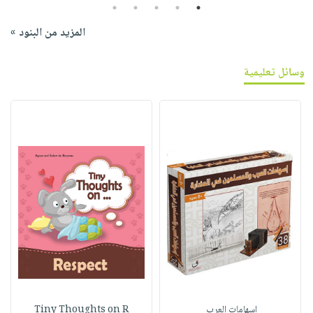
5
4
3
2
1
المزيد من البنود »
وسائل تعليمية
إسهامات‭ ‬العرب‭ ‬
Tiny Thoughts on R