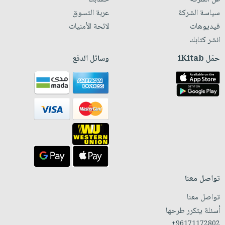
سياسة الشركة
عربة التسوق
فيديوهات
لائحة الأمنيات
انشر كتابك
حمّل iKitab
وسائل الدفع
تواصل معنا
تواصل معنا
أسئلة يتكرر طرحها
+96171172802