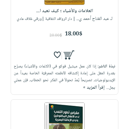
العلامات والأشياء ؛ كيف نعيد ا...
لـ عبد الفتاح أحمد ي...
| دار الروافد الثقافية |ورقي غلاف عادي
18.00$
20.00$
نبذة الناشر:
إذا كان عمل ميشيل فوكو في (الكلمات والأشياء) يصرّح
بقدرة العقل على إعادة إكتشافه لأنظمته المعرفيّة الخاصة بعيداً عن
الإيديولوجيات، تصريحاً يُعدّ تحولاً في الفكر نحو الخطاب، فإن عملي
إقرأ المزيد »
يجل...