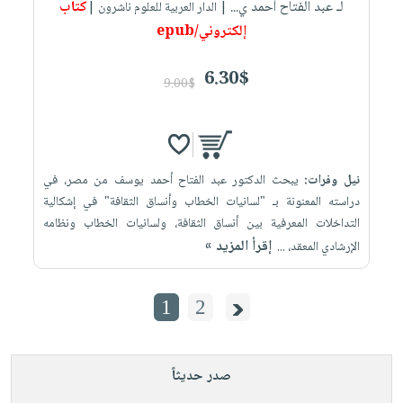
لـ عبد الفتاح أحمد ي...
كتاب
| الدار العربية للعلوم ناشرون |
إلكتروني/epub
6.30$
9.00$
نيل وفرات:
يبحث الدكتور عبد الفتاح أحمد يوسف من مصر، في
دراسته المعنونة بـ "لسانيات الخطاب وأنساق الثقافة" في إشكالية
التداخلات المعرفية بين أنساق الثقافة، ولسانيات الخطاب ونظامه
إقرأ المزيد »
الإرشادي المعقد، ...
1
2
صدر حديثاً