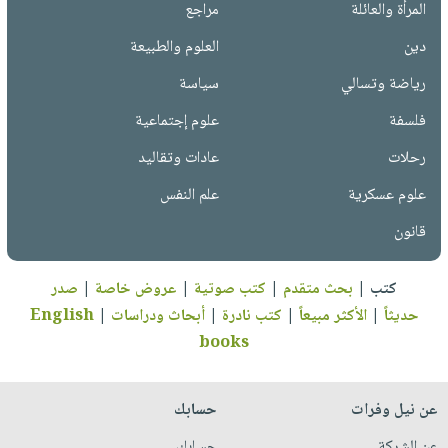
المرأة والعائلة
مراجع
دين
العلوم والطبيعة
رياضة وتسالي
سياسة
فلسفة
علوم إجتماعية
رحلات
عادات وتقاليد
علوم عسكرية
علم النفس
قانون
كتب
|
بحث متقدم
|
كتب صوتية
|
عروض خاصة
|
صدر
حديثاً
|
الأكثر مبيعاً
|
كتب نادرة
|
أبحاث ودراسات
|
English
books
عن نيل وفرات
حسابك
عن الشركة
حسابك