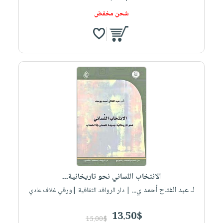
شحن مخفض
الانتخاب اللساني نحو تاريخانية...
لـ عبد الفتاح أحمد ي...
| دار الروافد الثقافية |ورقي غلاف عادي
13.50$
15.00$