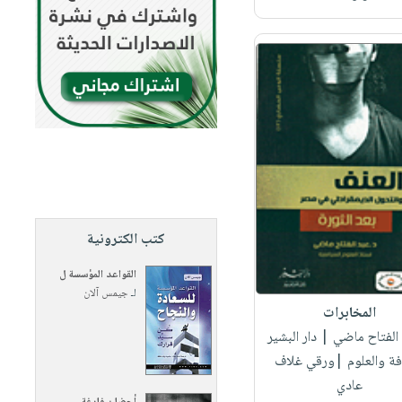
كتب الكترونية
القواعد المؤسسة ل
لـ
جيمس آلان
المخابرات
 الفتاح ماضي
| دار البشير
افة والعلوم |ورقي غلاف
عادي