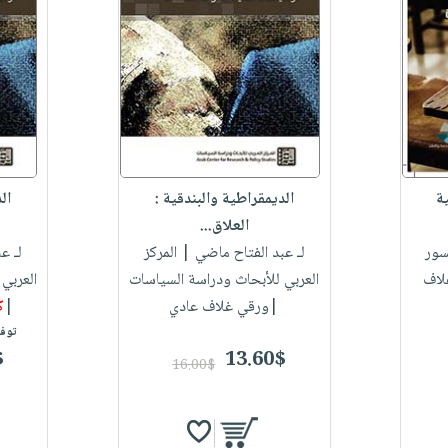
ة
الديمقراطية والبندقية :
ال
العلاق...
ور
لـ عبد الفتاح ماضي
| المركز
لـ ع
لاف
العربي للأبحاث ودراسة السياسات
العربي
|ورقي غلاف عادي
|
ك
توفر
$
13.60$
16.00$