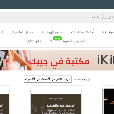
وتية
أطفال وناشئة
متجر الهدايا
وسائل تعليمية
شح
جديد
المطبخ والسفرة
انشر كتابك
ترتيب حسب: