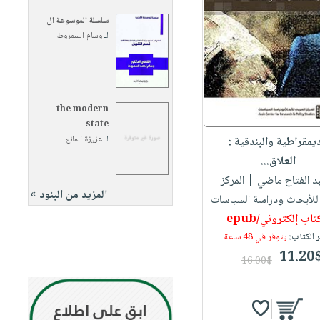
سلسلة الموسوعة ال
لـ
وسام السمروط
the modern
state
لـ
عزيزة المانع
ديمقراطية والبندقية :
العلاق...
بد الفتاح ماضي
| المركز
المزيد من البنود »
 للأبحاث ودراسة السياسات
تاب إلكتروني/epub
 الكتاب:
يتوفر في 48 ساعة
11.20
16.00$