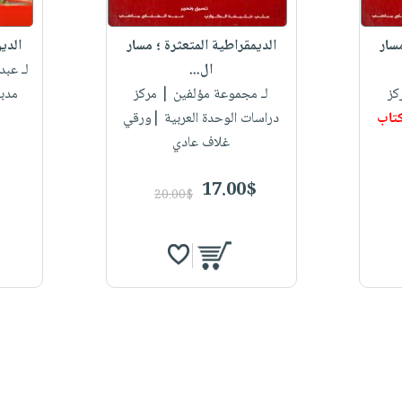
مسار
الديمقراطية المتعثرة ؛ مسار
الدي
ال...
لـ عبد
كز
لـ مجموعة مؤلفين
| مركز
مدب
تاب
دراسات الوحدة العربية |ورقي
غلاف عادي
17.00$
20.00$