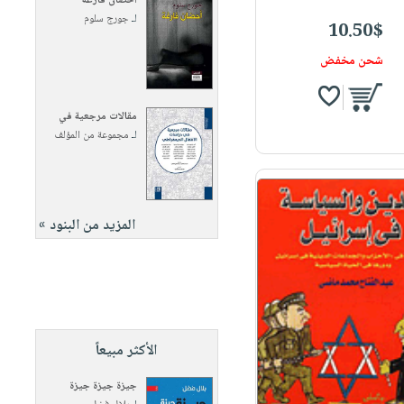
أحضان فارغة
لـ
جورج سلوم
10.50$
شحن مخفض
مقالات مرجعية في
لـ
مجموعة من المؤلف
المزيد من البنود »
الأكثر مبيعاً
جيزة جيزة جيزة