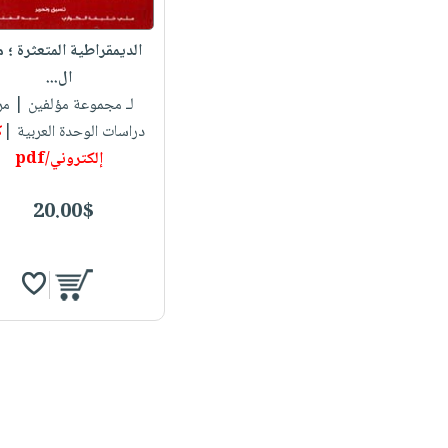
الديمقراطية المتعثرة ؛ 
ال...
لـ مجموعة مؤلفين
| مر
دراسات الوحدة العربية |
ك
إلكتروني/pdf
20.00$