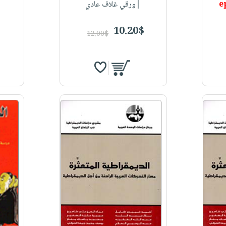
|ورقي غلاف عادي
10.20$
12.00$