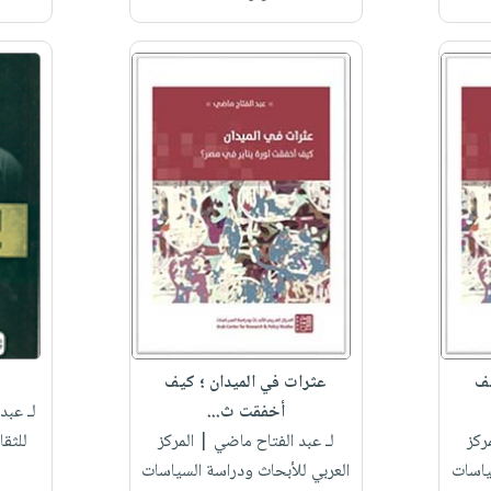
يف
عثرات في الميدان ؛ كيف
أخفقت ث...
لـ عبد
ركز
لـ عبد الفتاح ماضي
| المركز
للثق
ياسات
العربي للأبحاث ودراسة السياسات