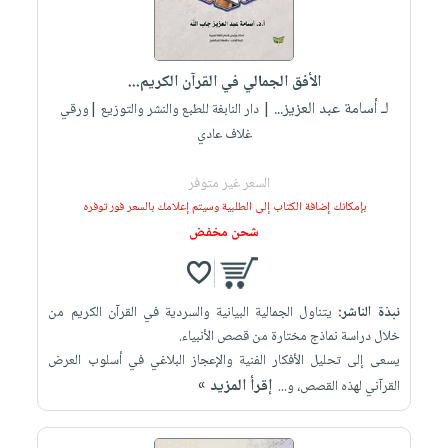
صابون
فيديوهات
عربة
أطفال
أسئلة
التسوق
مناسبات
يتكرر
الأفق الجمالي في القرآن الكريم...
طرحها
نشرة
لـ أسامة عبد العزيز...
| دار النابغة للطبع والنشر والتوزيع |ورقي
الإصدارات
خدمات
غلاف عادي
نيل
السعر غير متوفر
وفرات
بإمكانك إضافة الكتاب إلى الطلبية وسيتم إعلامك بالسعر فور توفره
انشر
شحن مخفض
كتابك
تواصل
معنا
نبذة الناشر:
يتناول الجمالية البيانية والسردية في القرآن الكريم من
خلال دراسة نماذج مختارة من قصص الأنبياء.
يسعى إلى تحليل الأفكار الفنية والإعجاز البلاغي في أسلوب العرض
إقرأ المزيد »
القرآني لهذه القصص، و...