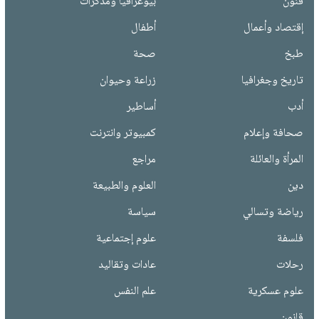
فنون
بيوغرافيا ومذكرات
إقتصاد وأعمال
أطفال
طبخ
صحة
تاريخ وجغرافيا
زراعة وحيوان
أدب
أساطير
صحافة وإعلام
كمبيوتر وانترنت
المرأة والعائلة
مراجع
دين
العلوم والطبيعة
رياضة وتسالي
سياسة
فلسفة
علوم إجتماعية
رحلات
عادات وتقاليد
علوم عسكرية
علم النفس
قانون