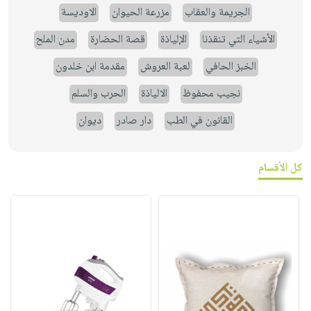
الجريمة والعقاب
مزرعة الحيوان
الاوديسة
الأشياء التي تنقذنا
الإلياذة
قصة الحضارة
مدن الملح
الخبز الحافي
لعبة العروش
مقدمة ابن خلدون
نجيب محفوظ
الالياذة
الحرب والسلم
القانون في الطب
دار صادر
ديوان
كل الأقسام