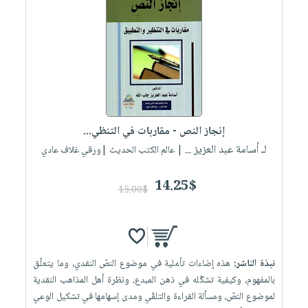
إنجاز النص - مقاربات في التنظي...
لـ أسامة عبد العزيز ...
| عالم الكتب الحديث |ورقي غلاف عادي
14.25$
15.00$
نبذة الناشر:
هذه إضاءات تأملية في موضوع النصّ النقدي، وما يتعلّق
بالمفهوم، وكيفية تشكّله في ذهن المبدع، ونظرة أهل المذاهب النقدية
لموضوع النصّ، ومسألة القراءة والتلقّي ومدى إسهامها في تشكيل الوعي