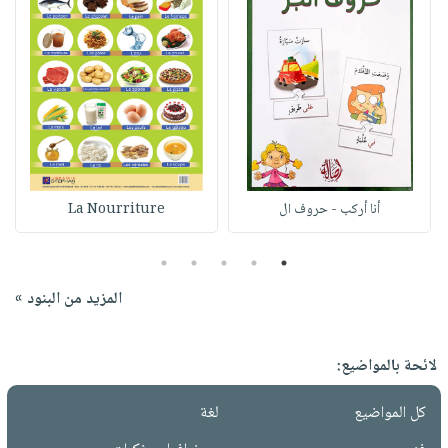
أنا أركب - حروف ال
La Nourriture
5
4
3
2
1
المزيد من البنود »
لائحة بالمواضيع:
كل المواضيع
لغة