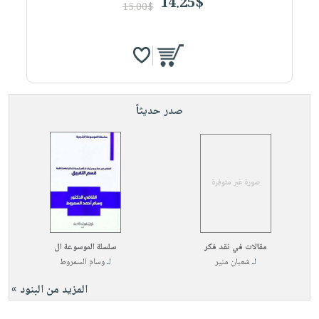
14.25$
15.00$
صدر حديثاً
مقالات في نقد فكر
سلسلة الموسوعة ال
لـ
شعبان منير
لـ
وسام السمروط
المزيد من البنود »