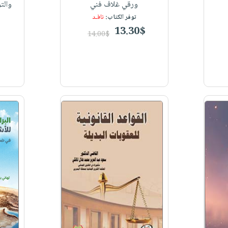
ورقي غلاف فني
والت
توفر الكتاب:
نافـد
13.30$
14.00$