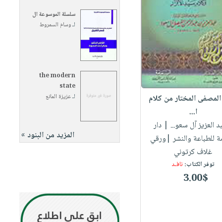
سلسلة الموسوعة ال
لـ
وسام السمروط
the modern
state
لـ
عزيزة المانع
 المصفى المختار من كلام
ا...
بد العزيز آل سعو...
| دار
المزيد من البنود »
مة للطباعة والنشر |ورقي
غلاف كرتوني
توفر الكتاب:
نافـد
3.00$