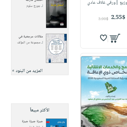
أحضان فارغة
وزيع |ورقي غلاف عادي
لـ
جورج سلوم
2.55$
3.00$
مقالات مرجعية في
لـ
مجموعة من المؤلف
المزيد من البنود »
الأكثر مبيعاً
جيزة جيزة جيزة