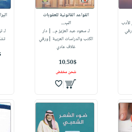
القواعد القانونية للعقوبات
البر
الأدب
الب...
ورقي
لـ سعود عبد العزيز م...
| دار
لـ ت
الكتب والدراسات العربية |ورقي
تشك
غلاف عادي
$
10.50$
شحن مخفض