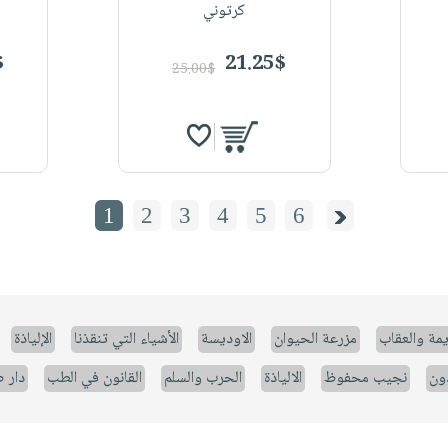
كرتوني
$
21.25$
25.00$
1
2
3
4
5
6
يمة والعقاب
مزرعة الحيوان
الاوديسة
الأشياء التي تنقذنا
الإلياذة
ون
نجيب محفوظ
الالياذة
الحرب والسلم
القانون في الطب
دار 