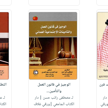
ف قرن
الوجيز في قانون العمل
التطب
والتأمين...
دار
لـ مصطفى راتب حسن
| دار
لـ ع
ورقي
الكتاب الجامعي |ورقي غلاف
الكت