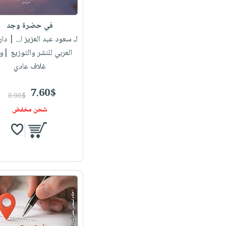
في حضرة وجد
لـ سعود عبد العزيز ا...
| دار 
العربي للنشر والتوزيع |
غلاف عادي
7.60$
8.00$
شحن مخفض