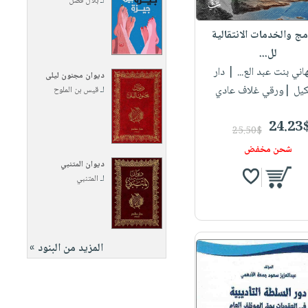
لـ
بلال فضل
امج والخدمات الانتقالية
لل...
هاني بنت عبد الع...
| دار
ديوان مجنون ليلى
يل |ورقي غلاف عادي
لـ
قيس بن الملوح
24.23
25.50$
شحن مخفض
ديوان المتنبي
لـ
المتنبي
المزيد من البنود »