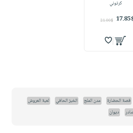
كرتوني
17.85
21.00$
قصة الحضارة
مدن الملح
الخبز الحافي
لعبة العروش
صادر
ديوان