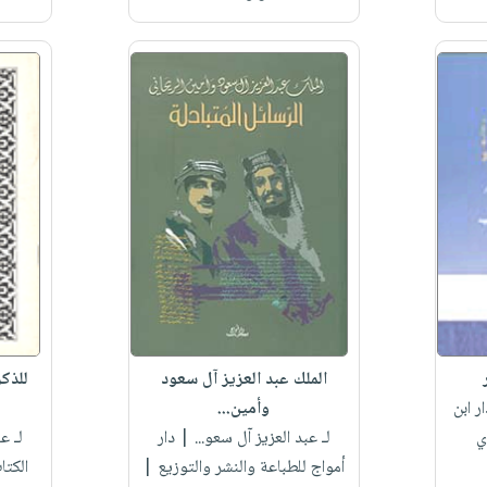
الملك عبد العزيز آل سعود
للذك
ر ابن
وأمين...
ي
لـ عبد العزيز آل سعو...
| دار
لـ ع
أمواج للطباعة والنشر والتوزيع |
الكتا