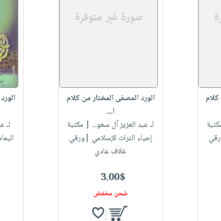
كلام
الورد المصفى المختار من كلام
الورد
ا...
كتبة
لـ عبد العزيز آل سعو...
| مكتبة
لـ ع
ورقي
إحياء التراث الإسلامي |ورقي
اليما
غلاف عادي
3.00$
شحن مخفض