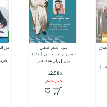
عقاري
ضوء الشعر الشعبي‎
دور الس
لـ فيصل بن منصور الم...
| مكتبة
لـ عب
|
جرير |ورقي غلاف عادي
هاتريك
زيع |
|
12.50$
شحن مخفض