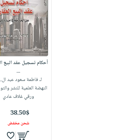
أحكام تسجيل عقد البيع ال
...
لـ فاطمة سعود عبد ال...
النهضة العلمية للنشر والتو
ورقي غلاف عادي
38.50$
شحن مخفض