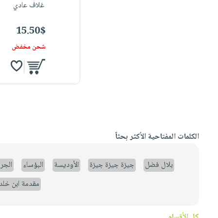
غلاف عادي
15.50$
شحن مخفض
الكلمات المفتاحية الأكثر بحثاً
بلال فضل
جيزة جيزة جيزة
الأوديسة
البؤساء
الجر
مقدمة ابن خلد
كل الأقسام