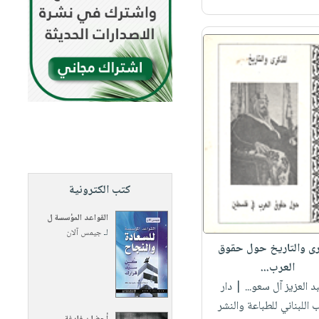
كتب الكترونية
القواعد المؤسسة ل
لـ
جيمس آلان
رى والتاريخ حول حقوق
العرب...
بد العزيز آل سعو...
| دار
ب اللبناني للطباعة والنشر