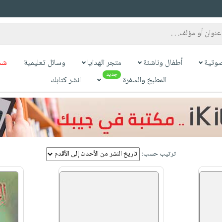
وتية
أطفال وناشئة
متجر الهدايا
وسائل تعليمية
شح
جديد
المطبخ والسفرة
انشر كتابك
ترتيب حسب: