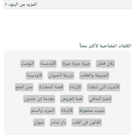
المزيد من البنود »
الكلمات المفتاحية الأكثر بحثاً
بلال فضل
جيزة جيزة جيزة
الأوديسة
البؤساء
الجريمة والعقاب
مزرعة الحيوان
الاوديسة
الأشياء التي تنقذنا
الإلياذة
قصة الحضارة
مدن الملح
الخبز الحافي
لعبة العروش
مقدمة ابن خلدون
نجيب محفوظ
الالياذة
الحرب والسلم
القانون في الطب
دار صادر
ديوان