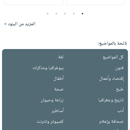
5
4
3
2
1
المزيد من البنود »
لائحة بالمواضيع:
كل المواضيع
لغة
فنون
بيوغرافيا ومذكرات
إقتصاد وأعمال
أطفال
طبخ
صحة
تاريخ وجغرافيا
زراعة وحيوان
أدب
أساطير
صحافة وإعلام
كمبيوتر وانترنت