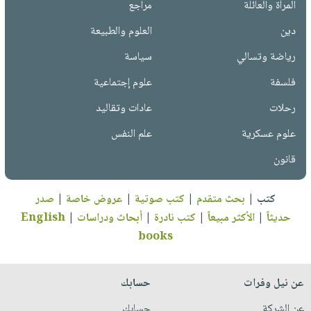
المرأة والعائلة
مراجع
دين
العلوم والطبيعة
رياضة وتسالي
سياسة
فلسفة
علوم إجتماعية
رحلات
عادات وتقاليد
علوم عسكرية
علم النفس
قانون
كتب
|
بحث متقدم
|
كتب صوتية
|
عروض خاصة
|
صدر
حديثاً
|
الأكثر مبيعاً
|
كتب نادرة
|
أبحاث ودراسات
|
English
books
عن نيل وفرات
حسابك
عن الشركة
حسابك