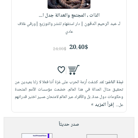
إختياراتنا
تعليمية
أسئلة
إختياراتنا
المواضيع
iKitab
يتكرر
الذات ، المجتمع والعدالة جدل ا...
كتب
بلا
الأكثر
طرحها
لـ عبد الرحيم الدقون
أكاديمية
| دار استفهام للنشر والتوزيع |ورقي غلاف
الصحة
حدود
مبيعاً
تحميل
عادي
والعناية
صندوق
أسئلة
وسائل
masmu3
الشخصية
القراءة
يتكرر
تعليمية
20.40$
على
جديد
24.00$
English
طرحها
صندوق
Android
books
الكل
تحميل
القراءة
تحميل
iKitab
أجهزة
جوائز
المطبخ
masmu3
على
العناية
والسفرة
على
نبذة الناشر:
لقد كشفت أزمة الحرب على غزة أننا فعلا لا زلنا بعيدين عن
Android
جديد
الشخصية
Apple
تحقيق مثال العدالة في هذا العالم. خضعت مؤسسات الأمم المتحدة
تحميل
العناية
وحكومات دول عدة، بل والأفراد عبر العالم لامتحان عسير اختبر قدراتهم
الكل
إقرأ المزيد »
iKitab
عل...
وتصفيف
أواني
متجر
على
الشعر
الطهي
الهدايا
Apple
العناية
صدر حديثاً
أدوات
بالجسم
أقسام
الخبز