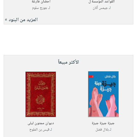
القواعد المؤسسة ل
أحضان فارغة
لـ
جيمس آلان
لـ
جورج سلوم
المزيد من البنود »
الأكثر مبيعاً
جيزة جيزة جيزة
ديوان مجنون ليلى
لـ
بلال فضل
لـ
قيس بن الملوح