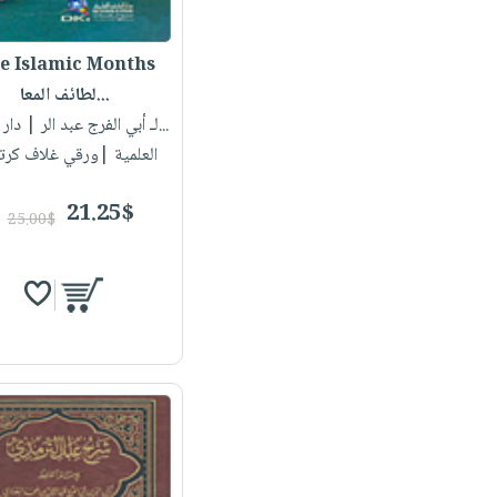
e Islamic Months
لطائف المعا...
لـ أبي الفرج عبد الر...
| دار 
العلمية |ورقي غلاف كرت
21.25$
25.00$