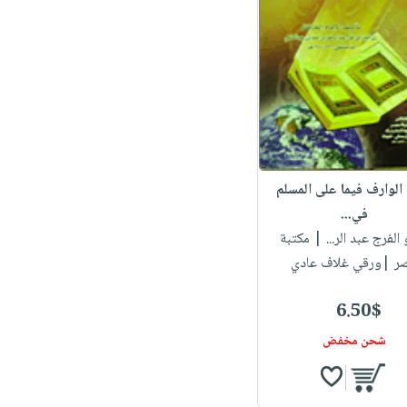
الوارف فيما على المسلم
في...
و الفرج عبد الر...
| مكتبة
ر |ورقي غلاف عادي
6.50$
شحن مخفض