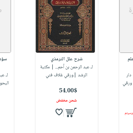
لم
شرح علل الترمذي
سؤدد
لـ عبد الرحمن بن أحم...
| مكتبة
دار
الرشد |ورقي غلاف فني
لـ عب
|ورقي
البحو
54.00$
شحن مخفض
 وسيتم