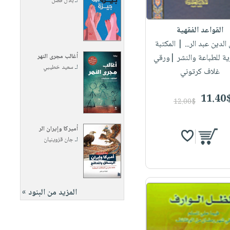
لـ
بلال فضل
القواعد الفقهية
 الدين عبد الر...
| المكتبة
ية للطباعة والنشر |ورقي
أغالب مجرى النهر
لـ
سعيد خطيبي
غلاف كرتوني
11.40
12.00$
أميركا وإيران الر
لـ
جان قزوينيان
المزيد من البنود »