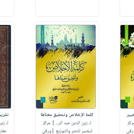
يير
كلمة الإخلاص وتحقيق معناها
تقرير
ركز
لـ زين الدين عبد الر...
| مركز
لـ زين
رقي
تبصير للنشر والتوزيع |ورقي
عفان