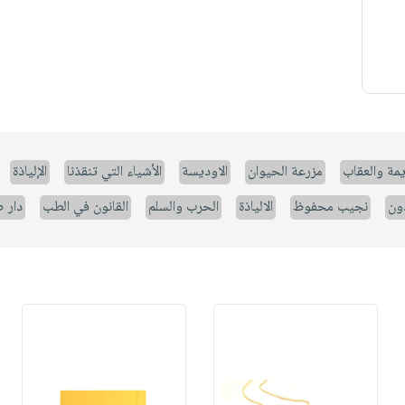
يمة والعقاب
مزرعة الحيوان
الاوديسة
الأشياء التي تنقذنا
الإلياذة
ون
نجيب محفوظ
الالياذة
الحرب والسلم
القانون في الطب
دار 