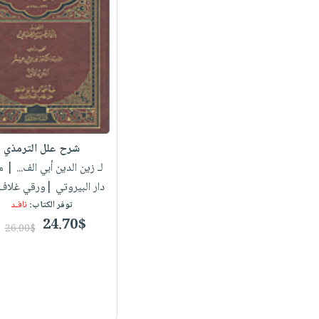
شرح علل الترمذي
لـ زين الدين أبي الف...
| مك
دار البيروتي |ورقي غلاف
توفر الكتاب:
نافـد
24.70$
26.00$