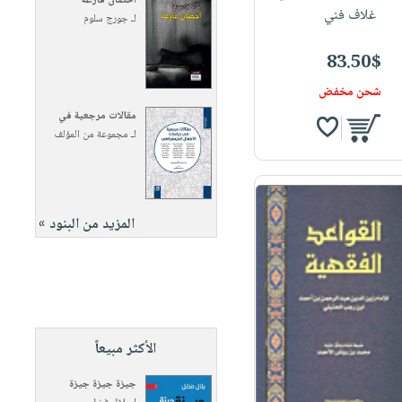
أحضان فارغة
غلاف فني
لـ
جورج سلوم
83.50$
شحن مخفض
مقالات مرجعية في
لـ
مجموعة من المؤلف
المزيد من البنود »
الأكثر مبيعاً
جيزة جيزة جيزة