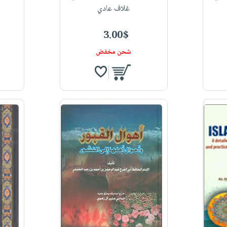
غلاف عادي
3.00$
شحن مخفض