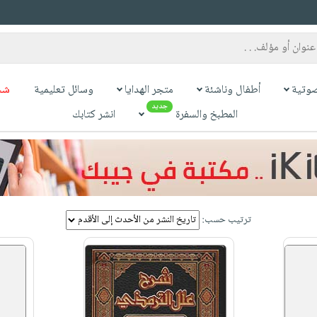
وتية
أطفال وناشئة
متجر الهدايا
وسائل تعليمية
شح
جديد
المطبخ والسفرة
انشر كتابك
ترتيب حسب: