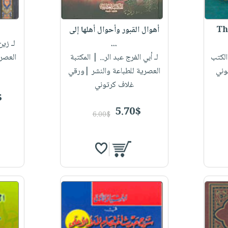
Th
أهوال القبور وأحوال أهلها إلى
...
لـ زين
الكتب
لـ أبي الفرج عبد الر...
| المكتبة
العصر
وني
العصرية للطباعة والنشر |ورقي
غلاف كرتوني
$
5.70$
6.00$