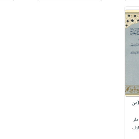
(من
ار
لاف