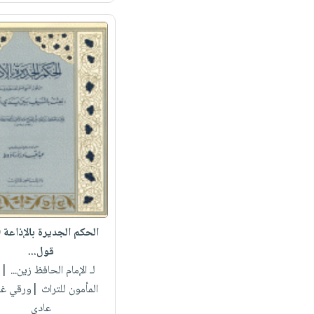
الحكم الجديرة بالإذاعة 
قول...
لـ الإمام الحافظ زين...
| د
المأمون للتراث |ورقي غ
عادي