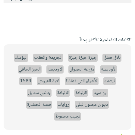
الكلمات المفتاحية الأكثر بحثاً
بلال فضل
جيزة جيزة جيزة
الجريمة والعقاب
البؤساء
الأوديسة
مزرعة الحيوان
الاوديسة
الخبز الحافي
نيتشه
الأشياء التي تنقذنا
لعبة العروش
1984
ابن سينا
الإلياذة
الالياذة
جانتي ستايل
ديوان مجنون ليلى
روايات
قصة الحضارة
نجيب محفوظ