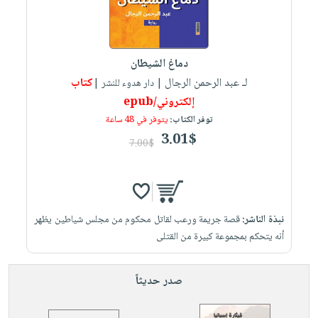
العناية
الأكثر
شحن
أدوات
بالأسنان
مبيعاً
مجاني
المائدة
الحمية
العودة
بنود
الأوعية
دماغ الشيطان
والتغذية
للمدارس
مختارة
والتخزين
اشتراكات
لـ عبد الرحمن الرجال
كتاب
| دار هدوء للنشر |
اكسسوارات
أدوات
إلكتروني/epub
كتب
كل
بحث
المطبخ
توفر الكتاب:
يتوفر في 48 ساعة
الاشتراكات
اكسسوارات
متقدم
3.01$
7.00$
منزلية
صندوق
القراءة
اكسسوارات
iKitab
ملابس
نيل
بلا
مطرزات
وفرات
نبذة الناشر:
قصة جريمة ورعب لقاتل محكوم من مجلس شياطين يظهر
حدود
أنه يتحكم بمجموعة كبيرة من القتلى
حقائب
عن
حسابك
حلي
الشركة
صدر حديثاً
عناية
لائحة
سياسة
بالذات
الأمنيات
الشركة