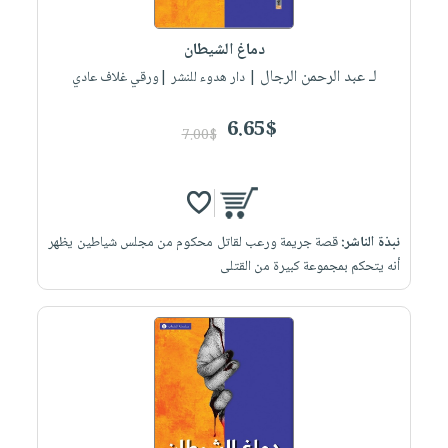
إختياراتنا
تعليمية
أسئلة
إختياراتنا
المواضيع
iKitab
يتكرر
دماغ الشيطان
كتب
بلا
الأكثر
طرحها
لـ عبد الرحمن الرجال
أكاديمية
| دار هدوء للنشر |ورقي غلاف عادي
الصحة
حدود
مبيعاً
تحميل
والعناية
صندوق
أسئلة
وسائل
masmu3
6.65$
الشخصية
القراءة
7.00$
يتكرر
تعليمية
على
جديد
English
طرحها
صندوق
Android
books
الكل
تحميل
القراءة
تحميل
iKitab
أجهزة
جوائز
المطبخ
masmu3
نبذة الناشر:
قصة جريمة ورعب لقاتل محكوم من مجلس شياطين يظهر
على
العناية
والسفرة
على
أنه يتحكم بمجموعة كبيرة من القتلى
Android
جديد
الشخصية
Apple
تحميل
العناية
الكل
iKitab
وتصفيف
أواني
متجر
على
الشعر
الطهي
الهدايا
Apple
العناية
أدوات
بالجسم
أقسام
الخبز