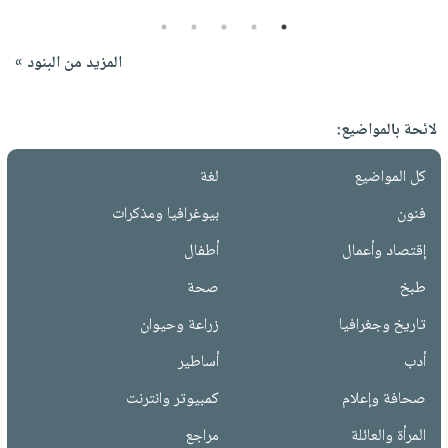
5
4
3
2
1
المزيد من البنود »
لائحة بالمواضيع:
كل المواضيع
لغة
فنون
بيوغرافيا ومذكرات
إقتصاد وأعمال
أطفال
طبخ
صحة
تاريخ وجغرافيا
زراعة وحيوان
أدب
أساطير
صحافة وإعلام
كمبيوتر وانترنت
المرأة والعائلة
مراجع