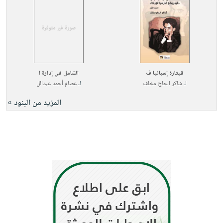
صابون
فيديوهات
عربة
أطفال
أسئلة
التسوق
مناسبات
يتكرر
طرحها
نشرة
الإصدارات
خدمات
قيثارة إسبانيا ف
الشامل في إدارة ا
نيل
لـ
شاكر الحاج مخلف
لـ
عصام أحمد عبدالل
وفرات
المزيد من البنود »
انشر
كتابك
تواصل
معنا