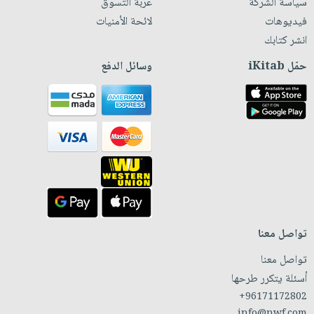
سياسة الشركة
عربة التسوق
فيديوهات
لائحة الأمنيات
انشر كتابك
حمّل iKitab
وسائل الدفع
تواصل معنا
تواصل معنا
أسئلة يتكرر طرحها
+96171172802
info@nwf.com