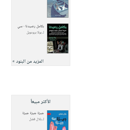
بكامل رصيدنا - سي
لـ
بولا برودويل
المزيد من البنود »
الأكثر مبيعاً
جيزة جيزة جيزة
لـ
بلال فضل