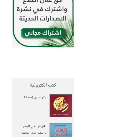
كتب الكترونية
بالوالدين إحسانا
تائهتان في البحر
لـ
سمير عبد المجيد