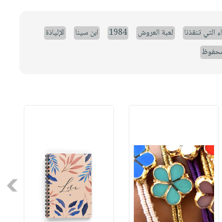
ء التي تنقذنا
لعبة العروش
1984
ابن سينا
الإلياذة
حفوظ
Next