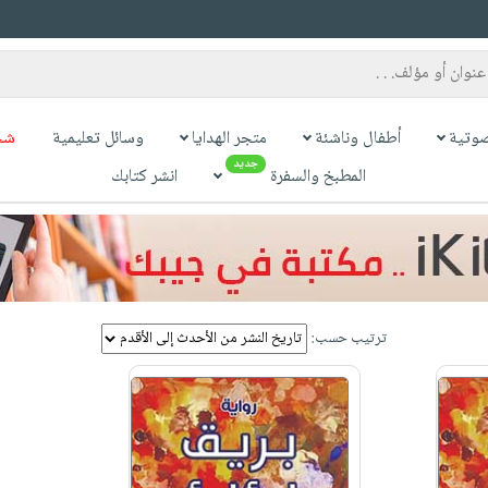
وتية
أطفال وناشئة
متجر الهدايا
وسائل تعليمية
شح
جديد
المطبخ والسفرة
انشر كتابك
ترتيب حسب: