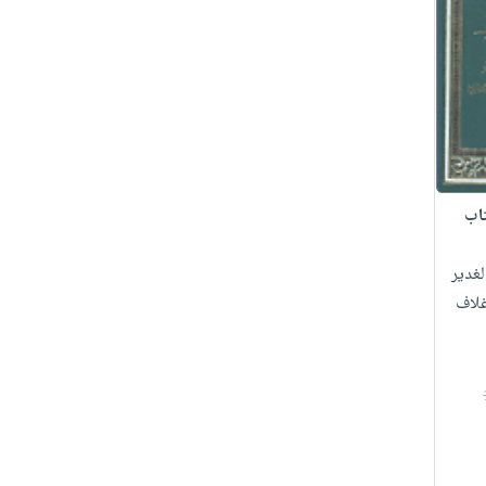
اب
غدير
غلاف