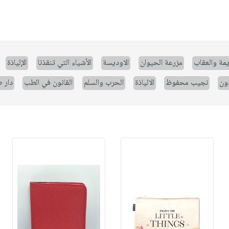
يمة والعقاب
مزرعة الحيوان
الاوديسة
الأشياء التي تنقذنا
الإلياذة
ون
نجيب محفوظ
الالياذة
الحرب والسلم
القانون في الطب
دار 