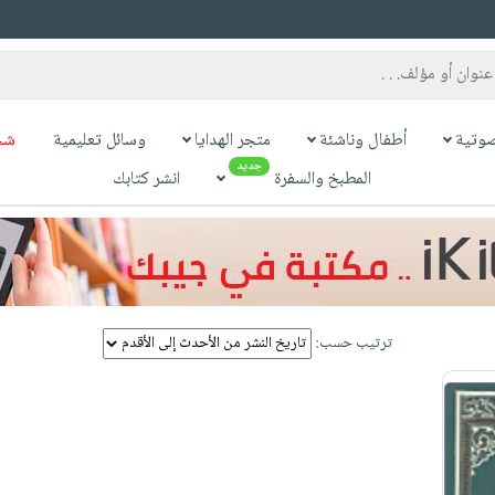
وتية
أطفال وناشئة
متجر الهدايا
وسائل تعليمية
شح
جديد
المطبخ والسفرة
انشر كتابك
ترتيب حسب: