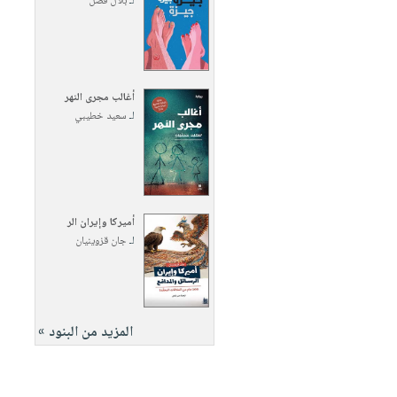
لـ
بلال فضل
أغالب مجرى النهر
لـ
سعيد خطيبي
أميركا وإيران الر
لـ
جان قزوينيان
المزيد من البنود »