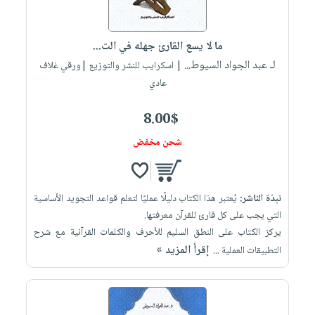
العناية
الأكثر
شحن
أدوات
بالأسنان
مبيعاً
مجاني
المائدة
ما لا يسع القارئ جهله ‏‎في الت...
الحمية
العودة
بنود
الأوعية
لـ عبد الجواد السيوط...
| اسكرايب للنشر والتوزيع |ورقي غلاف
والتغذية
للمدارس
مختارة
والتخزين
اشتراكات
عادي
اكسسوارات
أدوات
كتب
كل
بحث
8.00$
المطبخ
الاشتراكات
اكسسوارات
متقدم
شحن مخفض
منزلية
صندوق
القراءة
اكسسوارات
iKitab
ملابس
نيل
نبذة الناشر:
يُعتبر هذا الكتاب دليلًا عمليًا لتعلم قواعد التجويد الأساسية
بلا
مطرزات
التي يجب على كل قارئ للقرآن معرفتها.
وفرات
حدود
يركز الكتاب على النطق السليم للأحرف والكلمات القرآنية مع شرح
حقائب
عن
إقرأ المزيد »
حسابك
التطبيقات العملية ...
حلي
الشركة
عناية
لائحة
سياسة
بالذات
الأمنيات
الشركة