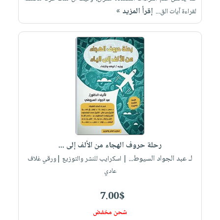
إقرأ المزيد »
لقراءة آيات الق...
رحلة حروف الهجاء من الألف إلى ...
لـ عبد الجواد السيوط...
| اسكرايب للنشر والتوزيع |ورقي غلاف
عادي
7.00$
شحن مخفض