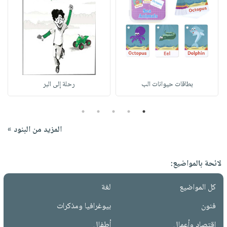
بطاقات حيوانات الب
رحلة إلى البر
5
4
3
2
1
المزيد من البنود »
لائحة بالمواضيع:
كل المواضيع
لغة
فنون
بيوغرافيا ومذكرات
إقتصاد وأعمال
أطفال