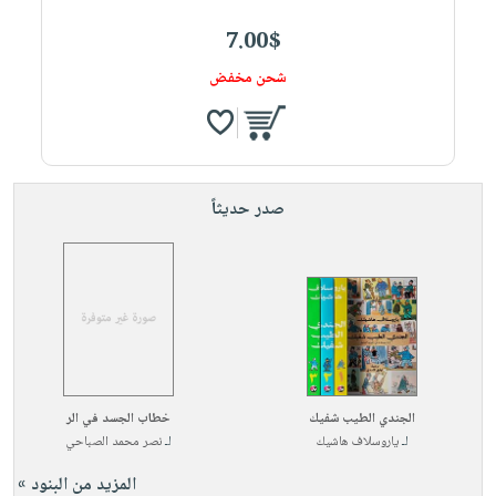
7.00$
شحن مخفض
صدر حديثاً
الجندي الطيب شفيك
خطاب الجسد في الر
لـ
ياروسلاف هاشيك
لـ
نصر محمد الصباحي
المزيد من البنود »