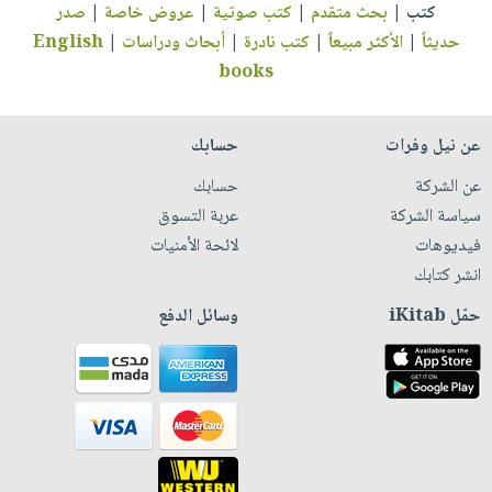
كتب
|
بحث متقدم
|
كتب صوتية
|
عروض خاصة
|
صدر
حديثاً
|
الأكثر مبيعاً
|
كتب نادرة
|
أبحاث ودراسات
|
English
books
عن نيل وفرات
حسابك
عن الشركة
حسابك
سياسة الشركة
عربة التسوق
فيديوهات
لائحة الأمنيات
انشر كتابك
حمّل iKitab
وسائل الدفع