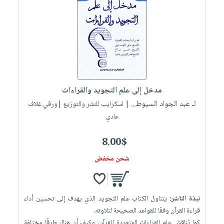
صابون
فيديوهات
عربة
أطفال
أسئلة
التسوق
مناسبات
يتكرر
طرحها
نشرة
الإصدارات
خدمات
نيل
مدخل إلى علم التجويد والقراءات
وفرات
لـ عبد الجواد السيوط...
| اسكرايب للنشر والتوزيع |ورقي غلاف
انشر
عادي
كتابك
تواصل
8.00$
معنا
شحن مخفض
نبذة الناشر:
يتناول الكتاب علم التجويد الذي يهدف إلى تحسين أداء
قراءة القرآن وفقًا للقواعد الصحيحة لتلاوته.
كما يُناقش علم القراءات المتعددة للقرآن، وكيف أن هناك طرقًا مختلفة