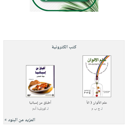
كتب الكترونية
علم الألوان ( الأ
أطباق من إسبانيا
لـ
ج ب م
لـ
كورنلينا آدم
المزيد من البنود »