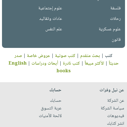
فلسفة
علوم إجتماعية
رحلات
عادات وتقاليد
علوم عسكرية
علم النفس
قانون
كتب
|
بحث متقدم
|
كتب صوتية
|
عروض خاصة
|
صدر
حديثاً
|
الأكثر مبيعاً
|
كتب نادرة
|
أبحاث ودراسات
|
English
books
عن نيل وفرات
حسابك
عن الشركة
حسابك
سياسة الشركة
عربة التسوق
فيديوهات
لائحة الأمنيات
انشر كتابك