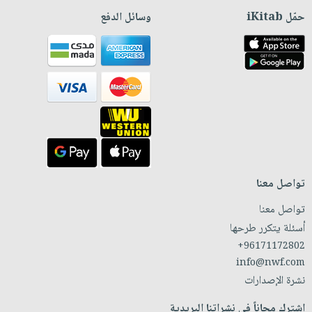
حمّل iKitab
وسائل الدفع
تواصل معنا
تواصل معنا
أسئلة يتكرر طرحها
+96171172802
info@nwf.com
نشرة الإصدارات
اشترك مجاناً في نشراتنا البريدية