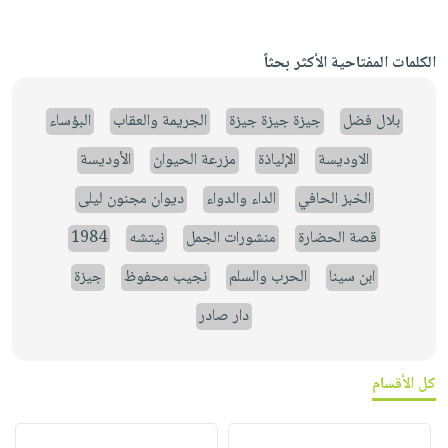
الكلمات المفتاحية الأكثر بحثاً
بلال فضل
جيزة جيزة جيزة
الجريمة والعقاب
البؤساء
الاوديسة
الإلياذة
مزرعة الحيوان
الأوديسة
الخبز الحافي
الداء والدواء
ديوان مجنون ليلى
قصة الحضارة
منشورات الجمل
نيتشه
1984
ابن سينا
الحرب والسلم
نجيب محفوظ
جيزة
دار صادر
كل الأقسام