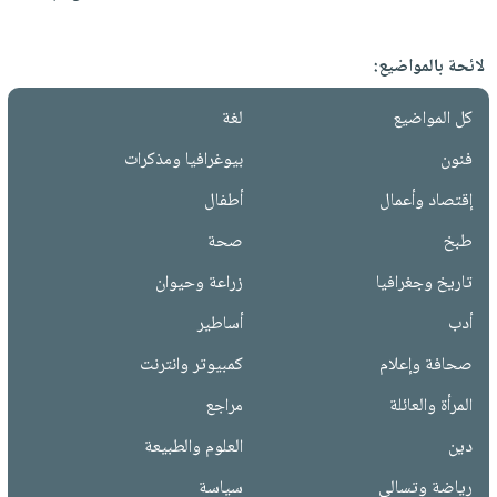
لائحة بالمواضيع:
كل المواضيع
لغة
فنون
بيوغرافيا ومذكرات
إقتصاد وأعمال
أطفال
طبخ
صحة
تاريخ وجغرافيا
زراعة وحيوان
أدب
أساطير
صحافة وإعلام
كمبيوتر وانترنت
المرأة والعائلة
مراجع
دين
العلوم والطبيعة
رياضة وتسالي
سياسة