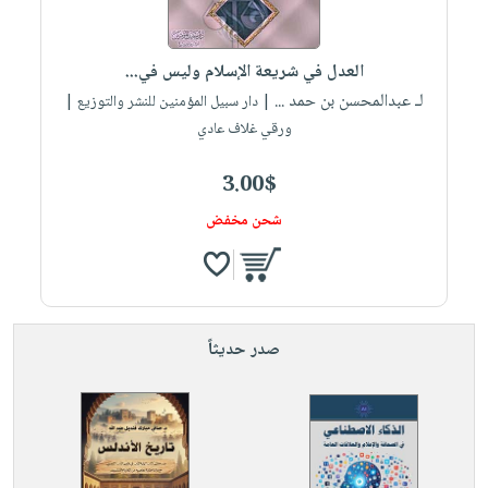
العناية
الأكثر
شحن
أدوات
بالأسنان
مبيعاً
مجاني
المائدة
العدل في شريعة الإسلام وليس في...
الحمية
العودة
بنود
الأوعية
لـ عبدالمحسن بن حمد ...
| دار سبيل المؤمنين للنشر والتوزيع |
والتغذية
للمدارس
مختارة
والتخزين
اشتراكات
ورقي غلاف عادي
اكسسوارات
أدوات
كتب
كل
بحث
3.00$
المطبخ
الاشتراكات
اكسسوارات
متقدم
شحن مخفض
منزلية
صندوق
القراءة
اكسسوارات
iKitab
ملابس
نيل
بلا
مطرزات
وفرات
صدر حديثاً
حدود
حقائب
عن
حسابك
حلي
الشركة
عناية
لائحة
سياسة
بالذات
الأمنيات
الشركة