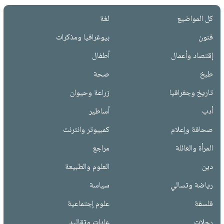
كل المواضيع
لغة
فنون
بيوغرافيا ومذكرات
إقتصاد وأعمال
أطفال
طبخ
صحة
تاريخ وجغرافيا
زراعة وحيوان
أدب
أساطير
صحافة وإعلام
كمبيوتر وانترنت
المرأة والعائلة
مراجع
دين
العلوم والطبيعة
رياضة وتسالي
سياسة
فلسفة
علوم إجتماعية
رحلات
عادات وتقاليد