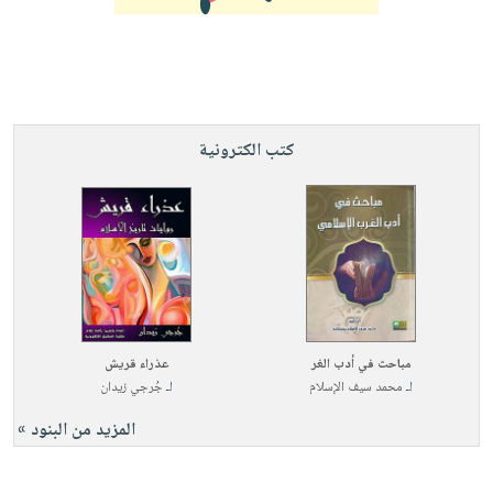
صابون
فيديوهات
عربة
أطفال
أسئلة
التسوق
مناسبات
يتكرر
طرحها
نشرة
الإصدارات
خدمات
كتب الكترونية
نيل
وفرات
انشر
كتابك
تواصل
معنا
مباحث في أدب الغر
عذراء قريش
لـ
محمد سيف الإسلام
لـ
جُرجي زيدان
المزيد من البنود »