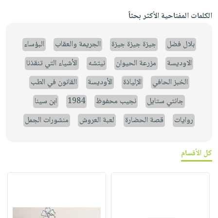
الكلمات المفتاحية الأكثر بحثاً
بلال فضل
جيزة جيزة جيزة
الجريمة والعقاب
البؤساء
الاوديسة
مزرعة الحيوان
نيتشه
الأشياء التي تنقذنا
الخبز الحافي
الإلياذة
الأوديسة
القانون في الطب
جانتي ستايل
نجيب محفوظ
1984
ابن سينا
روايات
قصة الحضارة
لعبة العروش
منشورات الجمل
كل الأقسام