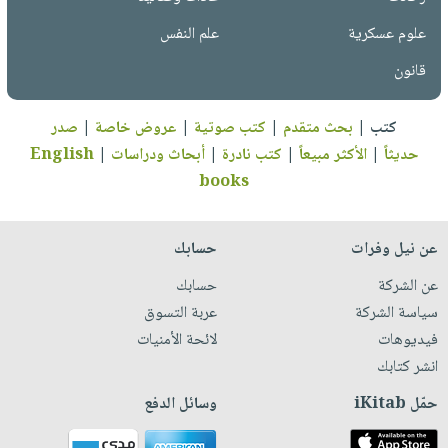
علوم عسكرية
علم النفس
قانون
كتب
|
بحث متقدم
|
كتب صوتية
|
عروض خاصة
|
صدر
حديثاً
|
الأكثر مبيعاً
|
كتب نادرة
|
أبحاث ودراسات
|
English
books
عن نيل وفرات
حسابك
عن الشركة
حسابك
سياسة الشركة
عربة التسوق
فيديوهات
لائحة الأمنيات
انشر كتابك
حمّل iKitab
وسائل الدفع