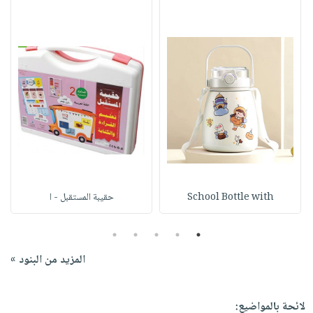
School Bottle with
حقيبة المستقبل - ا
5
4
3
2
1
المزيد من البنود »
لائحة بالمواضيع: