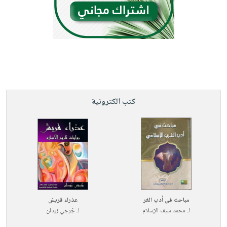
كتب الكترونية
مباحث في أدب الغر
عذراء قريش
لـ
محمد سيف الإسلام
لـ
جُرجي زيدان