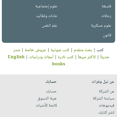
فلسفة
علوم إجتماعية
رحلات
عادات وتقاليد
علوم عسكرية
علم النفس
قانون
كتب
|
بحث متقدم
|
كتب صوتية
|
عروض خاصة
|
صدر
حديثاً
|
الأكثر مبيعاً
|
كتب نادرة
|
أبحاث ودراسات
|
English
books
عن نيل وفرات
حسابك
عن الشركة
حسابك
سياسة الشركة
عربة التسوق
فيديوهات
لائحة الأمنيات
انشر كتابك