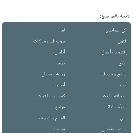
لائحة بالمواضيع:
كل المواضيع
لغة
فنون
بيوغرافيا ومذكرات
إقتصاد وأعمال
أطفال
طبخ
صحة
تاريخ وجغرافيا
زراعة وحيوان
أدب
أساطير
صحافة وإعلام
كمبيوتر وانترنت
المرأة والعائلة
مراجع
دين
العلوم والطبيعة
رياضة وتسالي
سياسة