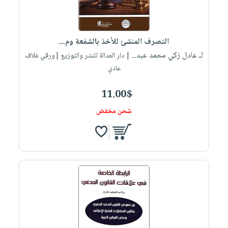
صابون
فيديوهات
عربة
أطفال
أسئلة
التسوق
مناسبات
يتكرر
التصرف المنشئ للأخذ بالشفعة وم...
طرحها
نشرة
لـ عادل زكي محمد عبد...
| دار العدالة للنشر والتوزيع |ورقي غلاف
الإصدارات
خدمات
عادي
نيل
11.00$
وفرات
انشر
شحن مخفض
كتابك
تواصل
معنا