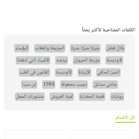
الكلمات المفتاحية الأكثر بحثاً
بلال فضل
جيزة جيزة جيزة
الجريمة والعقاب
البؤساء
الاوديسة
مزرعة الحيوان
نيتشه
الأشياء التي تنقذنا
الخبز الحافي
الإلياذة
الأوديسة
القانون في الطب
جانتي ستايل
نجيب محفوظ
1984
ابن سينا
روايات
قصة الحضارة
لعبة العروش
منشورات الجمل
كل الأقسام