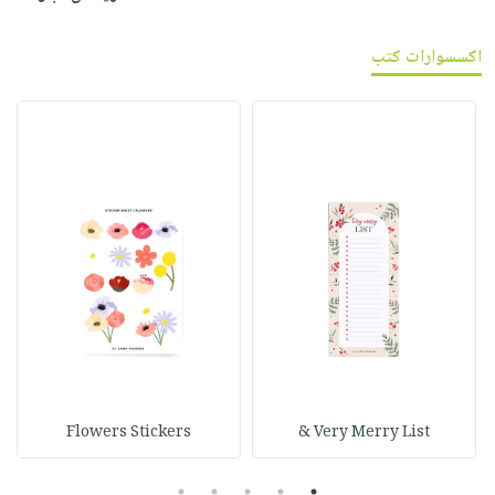
اكسسوارات كتب
Flowers Stickers
Very Merry List &
5
4
3
2
1