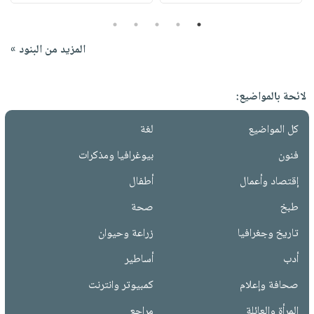
5
4
3
2
1
المزيد من البنود »
لائحة بالمواضيع:
كل المواضيع
لغة
فنون
بيوغرافيا ومذكرات
إقتصاد وأعمال
أطفال
طبخ
صحة
تاريخ وجغرافيا
زراعة وحيوان
أدب
أساطير
صحافة وإعلام
كمبيوتر وانترنت
المرأة والعائلة
مراجع