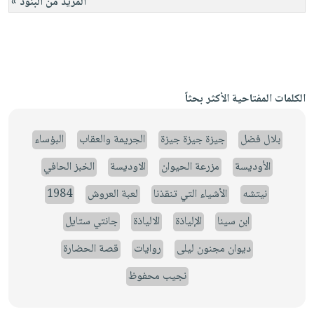
المزيد من البنود »
الكلمات المفتاحية الأكثر بحثاً
بلال فضل
جيزة جيزة جيزة
الجريمة والعقاب
البؤساء
الأوديسة
مزرعة الحيوان
الاوديسة
الخبز الحافي
نيتشه
الأشياء التي تنقذنا
لعبة العروش
1984
ابن سينا
الإلياذة
الالياذة
جانتي ستايل
ديوان مجنون ليلى
روايات
قصة الحضارة
نجيب محفوظ