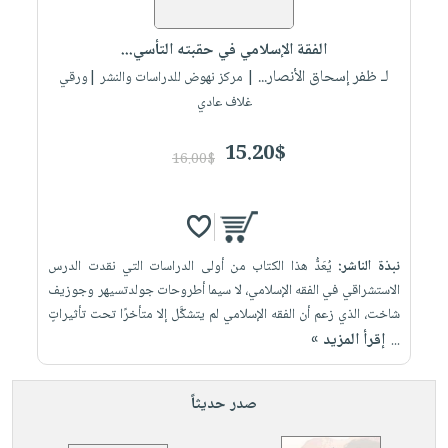
إختياراتنا
تعليمية
أسئلة
إختياراتنا
المواضيع
iKitab
يتكرر
الفقة الإسلامي في حقبته التأسي...
كتب
بلا
الأكثر
طرحها
لـ ظفر إسحاق الأنصار...
أكاديمية
| مركز نهوض للدراسات والنشر |ورقي
الصحة
حدود
مبيعاً
تحميل
غلاف عادي
والعناية
صندوق
أسئلة
وسائل
masmu3
الشخصية
القراءة
يتكرر
تعليمية
15.20$
على
جديد
16.00$
English
طرحها
صندوق
Android
books
الكل
تحميل
القراءة
تحميل
iKitab
أجهزة
جوائز
المطبخ
masmu3
على
العناية
والسفرة
على
نبذة الناشر:
يُعَدُّ هذا الكتاب من أولى الدراسات التي نقدت الدرس
Android
جديد
الشخصية
Apple
الاستشراقي في الفقه الإسلامي، لا سيما أطروحات جولدتسيهر وجوزيف
تحميل
العناية
‏شاخت، الذي زعم أن الفقه الإسلامي لم يتشكَّل إلا متأخرًا تحت تأثيراتٍ
الكل
إقرأ المزيد »
iKitab
...
وتصفيف
أواني
متجر
على
الشعر
الطهي
الهدايا
Apple
العناية
صدر حديثاً
أدوات
بالجسم
أقسام
الخبز