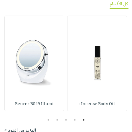
كل الأقسام
Beurer BS49 Illumi
Incense Body Oil :
5
4
3
2
1
المزيد من البنود »