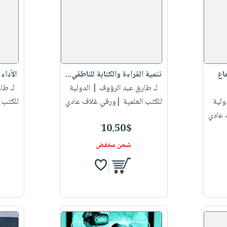
اع
تنمية القراءة والكتابة للناطقي...
الأداء 
لـ طارق عبد الرؤوف
| الدولية
لـ طا
ولية
للكتب العلمية |ورقي غلاف عادي
للكتب 
 عادي
10.50$
شحن مخفض