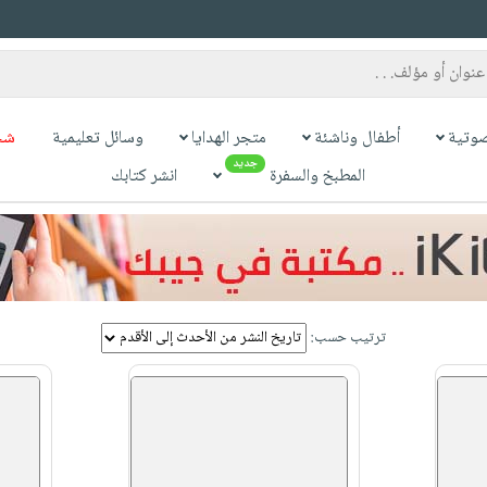
وتية
أطفال وناشئة
متجر الهدايا
وسائل تعليمية
شح
جديد
المطبخ والسفرة
انشر كتابك
ترتيب حسب: