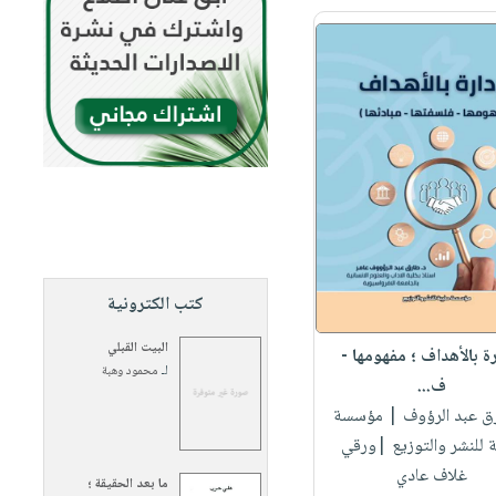
كتب الكترونية
البيت القبلي
رة بالأهداف ؛ مفهومها -
لـ
محمود وهبة
ف...
رق عبد الرؤوف
| مؤسسة
 للنشر والتوزيع |ورقي
غلاف عادي
ما بعد الحقيقة ؛