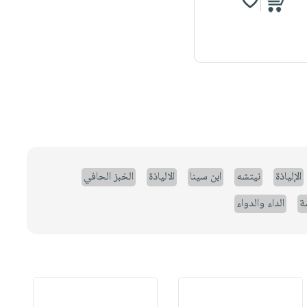
الإلياذة
نيتشه
ابن سينا
الالياذة
الخبز الحافي
ة
الداء والدواء