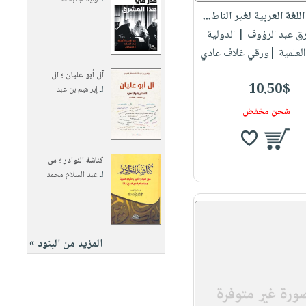
للغة العربية لغير الناط...
رق عبد الرؤوف
| الدولية
العلمية |ورقي غلاف عادي
آل أبو عليان ؛ ال
10.50$
لـ
إبراهيم بن عبد ا
شحن مخفض
كناشة النوادر ؛ س
لـ
عبد السلام محمد
المزيد من البنود »