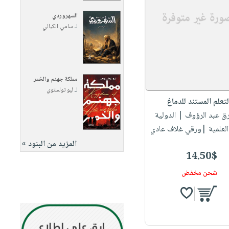
السهروردي
لـ
سامي الكيالي
مملكة جهنم والخمر
لـ
ليو تولستوي
لتعلم المستند للدماغ
رق عبد الرؤوف
| الدولية
العلمية |ورقي غلاف عادي
المزيد من البنود »
14.50$
شحن مخفض