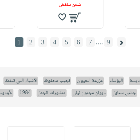
شحن مخفض
1
2
3
4
5
6
7
....
9
وديسة
البؤساء
مزرعة الحيوان
نجيب محفوظ
الأشياء التي تنقذنا
جانتي ستايل
ديوان مجنون ليلى
منشورات الجمل
1984
الأوديس