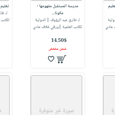
عليم
مدرسة المستقبل مفهومها -
تعليم ا
مكونا...
لـ طا
ولية
لـ طارق عبد الرؤوف
| الدولية
للكتب 
 عادي
للكتب العلمية |ورقي غلاف عادي
14.50$
شحن مخفض