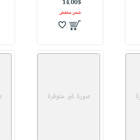
14.00$
شحن مخفض