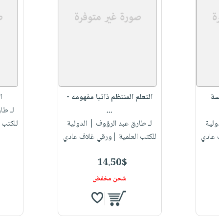
سة
التعلم المنتظم ذاتيا مفهومه -
ا
...
لـ طا
ولية
لـ طارق عبد الرؤوف
| الدولية
للكتب 
 عادي
للكتب العلمية |ورقي غلاف عادي
14.50$
شحن مخفض