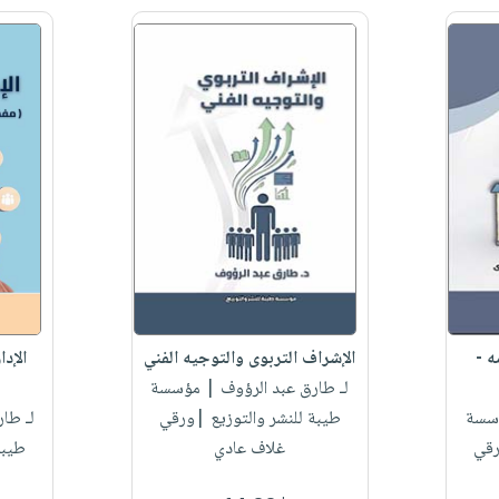
ه -
الإشراف التربوى والتوجيه الفني
الإدا
لـ طارق عبد الرؤوف
| مؤسسة
سسة
طيبة للنشر والتوزيع |ورقي
لـ طا
رقي
غلاف عادي
طيبة