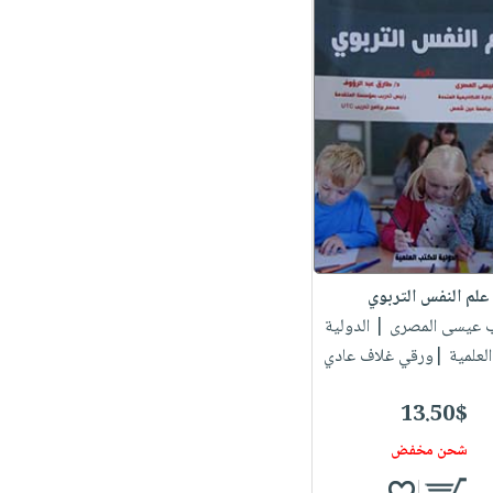
علم النفس التربوي
اب عيسى المصرى
| الدولية
العلمية |ورقي غلاف عادي
13.50$
شحن مخفض