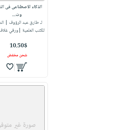
الذكاء الاصطناعى فى الت
وت...
لـ طارق عبد الرؤوف
| الد
للكتب العلمية |ورقي غلاف
10.50$
شحن مخفض