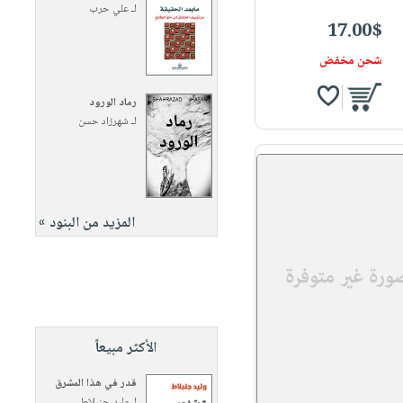
لـ
علي حرب
17.00$
شحن مخفض
رماد الورود
لـ
شهرزاد حسن
المزيد من البنود »
الأكثر مبيعاً
قدر في هذا المشرق
لـ
وليد جنبلاط