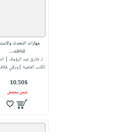
مهارات التحدث والاستم
للناطف...
لـ طارق عبد الرؤوف
| الد
للكتب العلمية |ورقي غلاف
10.50$
شحن مخفض