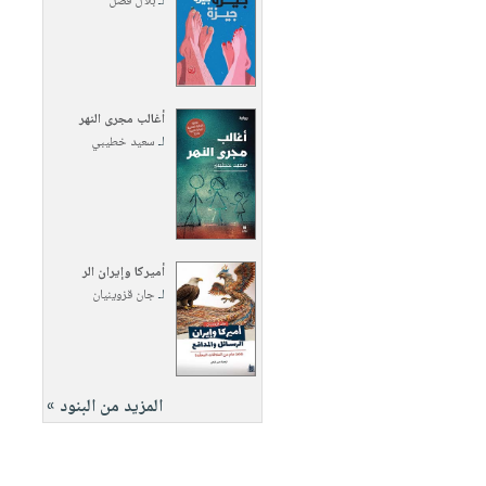
لـ
بلال فضل
أغالب مجرى النهر
لـ
سعيد خطيبي
أميركا وإيران الر
لـ
جان قزوينيان
المزيد من البنود »