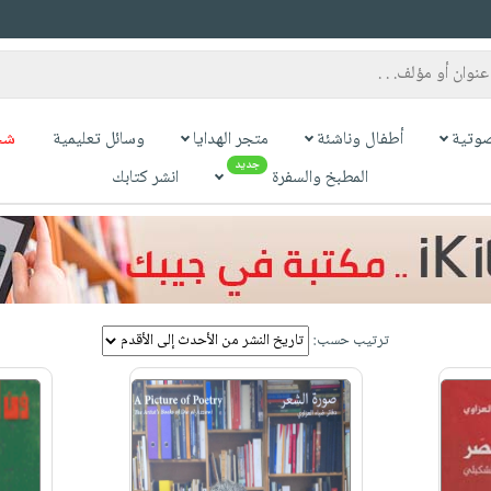
وتية
أطفال وناشئة
متجر الهدايا
وسائل تعليمية
شح
جديد
المطبخ والسفرة
انشر كتابك
ترتيب حسب: