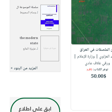
سلسلة الموسوعة ال
لـ
وسام السمروط
the modern
state
لـ
عزيزة المانع
 الملصقات في العراق
 العزاوي
| وزارة الإعلام |
ورقي غلاف عادي
المزيد من البنود »
توفر الكتاب:
نافـد
50.00$