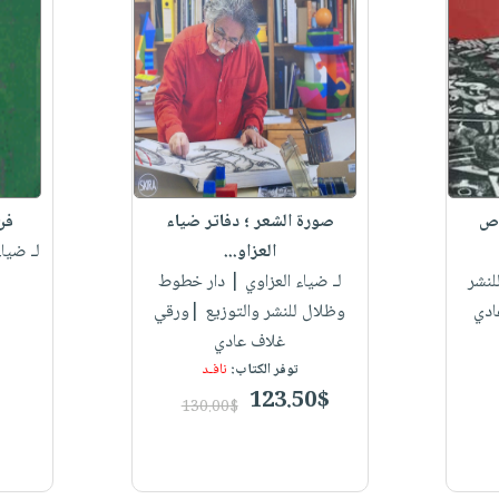
وص
صورة الشعر ؛ دفاتر ضياء
فن
العزاو...
لـ ضياء
لنشر
لـ ضياء العزاوي
| دار خطوط
ادي
وظلال للنشر والتوزيع |ورقي
غلاف عادي
توفر الكتاب:
نافـد
123.50$
130.00$