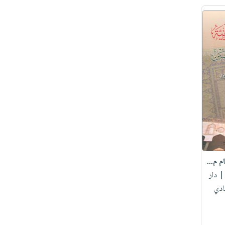
م م...
 دار
ادي