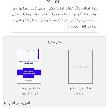
نبذة المؤلف:
وكأن كلمات الأغنية تحكى حياتها، كانت انفعالاتها وهى
ترقص، تؤكد أنها مرت بأزمة ما، تحاول التخلص منها صارخة بكل ما فيها
من إحساس سوف أحيا.. سوف أقاوم. اقترب أيمن منها وأخذ يرقص هو
إقرأ المزيد »
أيضاً م...
صدر حديثاً
مقالات في نقد فكر
سلسلة الموسوعة ال
لـ
شعبان منير
لـ
وسام السمروط
المزيد من البنود »