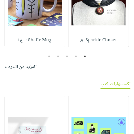
Sparkle Choker : ق
Shaffe Mug : ماغ ا
5
4
3
2
1
المزيد من البنود »
اكسسوارات كتب