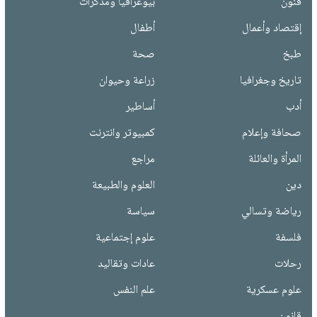
فنون
بيوغرافيا ومذكرات
إقتصاد وأعمال
أطفال
طبخ
صحة
تاريخ وجغرافيا
زراعة وحيوان
أدب
أساطير
صحافة وإعلام
كمبيوتر وانترنت
المرأة والعائلة
مراجع
دين
العلوم والطبيعة
رياضة وتسالي
سياسة
فلسفة
علوم إجتماعية
رحلات
عادات وتقاليد
علوم عسكرية
علم النفس
قانون