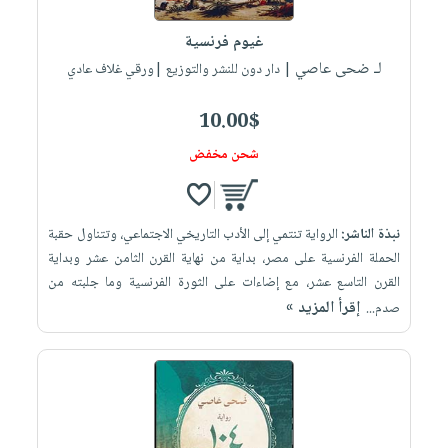
العناية
الأكثر
شحن
أدوات
بالأسنان
مبيعاً
غيوم فرنسية
مجاني
المائدة
الحمية
لـ ضحى عاصي
العودة
| دار دون للنشر والتوزيع |ورقي غلاف عادي
بنود
الأوعية
والتغذية
للمدارس
مختارة
والتخزين
اشتراكات
10.00$
اكسسوارات
أدوات
كتب
كل
شحن مخفض
بحث
المطبخ
الاشتراكات
اكسسوارات
متقدم
منزلية
صندوق
نبذة الناشر:
الرواية تنتمي إلى الأدب التاريخي الاجتماعي، وتتناول حقبة
القراءة
اكسسوارات
الحملة الفرنسية على مصر، بداية من نهاية القرن الثامن عشر وبداية
iKitab
ملابس
نيل
القرن التاسع عشر، مع إضاءات على الثورة الفرنسية وما جلبته من
بلا
مطرزات
إقرأ المزيد »
وفرات
صدم...
حدود
حقائب
عن
حسابك
حلي
الشركة
عناية
لائحة
سياسة
بالذات
الأمنيات
الشركة