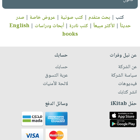
كتب
|
بحث متقدم
|
كتب صوتية
|
عروض خاصة
|
صدر
حديثاً
|
الأكثر مبيعاً
|
كتب نادرة
|
أبحاث ودراسات
|
English
books
عن نيل وفرات
حسابك
عن الشركة
حسابك
سياسة الشركة
عربة التسوق
فيديوهات
لائحة الأمنيات
انشر كتابك
حمّل iKitab
وسائل الدفع