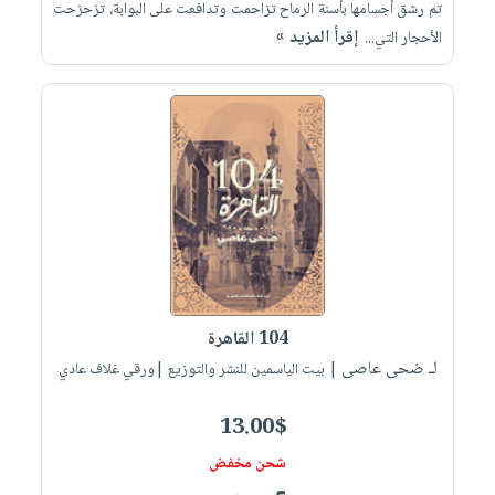
تم رشق أجسامها بأسنة الرماح تزاحمت وتدافعت على البوابة، تزحزحت
إقرأ المزيد »
الأحجار التي...
104 القاهرة
لـ ضحى عاصى
| بيت الياسمين للنشر والتوزيع |ورقي غلاف عادي
13.00$
شحن مخفض