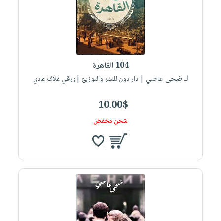
صابون
فيديوهات
عربة
أطفال
أسئلة
التسوق
مناسبات
يتكرر
طرحها
نشرة
الإصدارات
خدمات
104 القاهرة
نيل
لـ ضحى عاصي
| دار دون للنشر والتوزيع |ورقي غلاف عادي
وفرات
10.00$
انشر
كتابك
شحن مخفض
تواصل
معنا