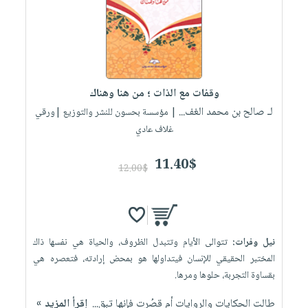
صابون
فيديوهات
عربة
أطفال
أسئلة
التسوق
مناسبات
يتكرر
طرحها
نشرة
الإصدارات
خدمات
وقفات مع الذات ؛ من هنا وهناك
نيل
لـ صالح بن محمد الغف...
| مؤسسة بحسون للنشر والتوزيع |ورقي
وفرات
غلاف عادي
انشر
11.40$
كتابك
12.00$
تواصل
معنا
نيل وفرات:
تتوالى الأيام وتتبدل الظروف، والحياة هي نفسها ذاك
المختبر الحقيقي للإنسان فيتداولها هو بمحض إرادته، فتعصره هي
بقساوة التجربة، حلوها ومرها.
طالت الحكايات والروايات أم قصُرت فإنها تبق...
إقرأ المزيد »