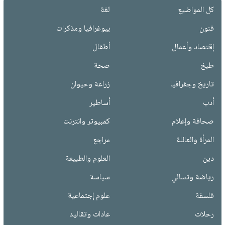
كل المواضيع
لغة
فنون
بيوغرافيا ومذكرات
إقتصاد وأعمال
أطفال
طبخ
صحة
تاريخ وجغرافيا
زراعة وحيوان
أدب
أساطير
صحافة وإعلام
كمبيوتر وانترنت
المرأة والعائلة
مراجع
دين
العلوم والطبيعة
رياضة وتسالي
سياسة
فلسفة
علوم إجتماعية
رحلات
عادات وتقاليد