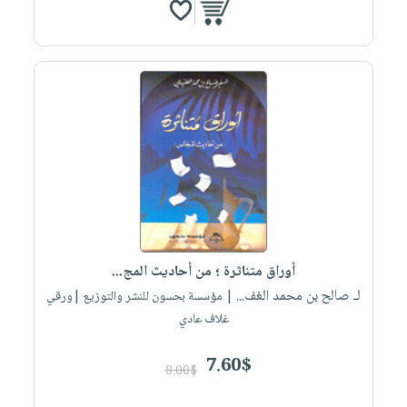
أوراق متناثرة ؛ من أحاديث المج...
لـ صالح بن محمد الغف...
| مؤسسة بحسون للنشر والتوزيع |ورقي
غلاف عادي
7.60$
8.00$