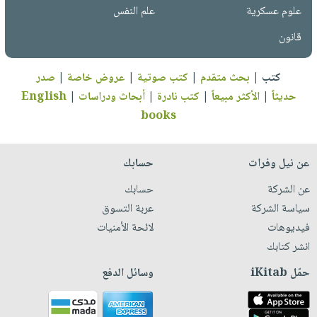
علوم عسكرية
علم النفس
قانون
كتب
|
بحث متقدم
|
كتب صوتية
|
عروض خاصة
|
صدر
حديثاً
|
الأكثر مبيعاً
|
كتب نادرة
|
أبحاث ودراسات
|
English
books
عن نيل وفرات
حسابك
عن الشركة
حسابك
سياسة الشركة
عربة التسوق
فيديوهات
لائحة الأمنيات
انشر كتابك
حمّل iKitab
وسائل الدفع