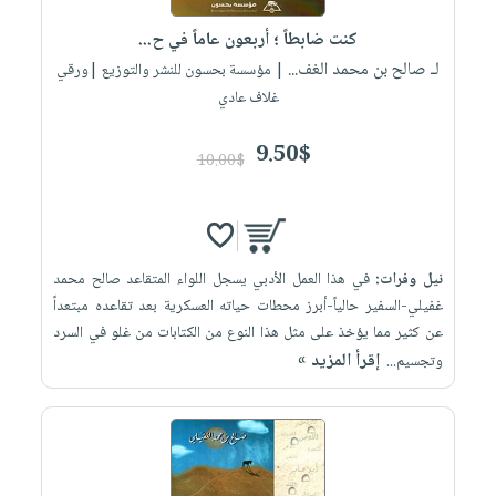
كنت ضابطاً ؛ أربعون عاماً في ح...
لـ صالح بن محمد الغف...
| مؤسسة بحسون للنشر والتوزيع |ورقي
غلاف عادي
9.50$
10.00$
نيل وفرات:
في هذا العمل الأدبي يسجل اللواء المتقاعد صالح محمد
غفيلي-السفير حالياً-أبرز محطات حياته العسكرية بعد تقاعده مبتعداً
عن كثير مما يؤخذ على مثل هذا النوع من الكتابات من غلو في السرد
إقرأ المزيد »
وتجسيم...