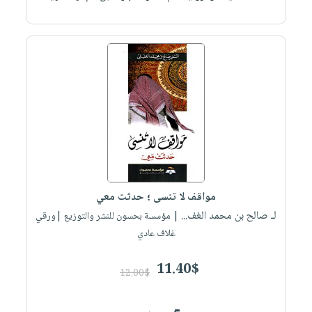
مواقف لا تنسى ؛ حدثت معي
لـ صالح بن محمد الغف...
| مؤسسة بحسون للنشر والتوزيع |ورقي
غلاف عادي
11.40$
12.00$