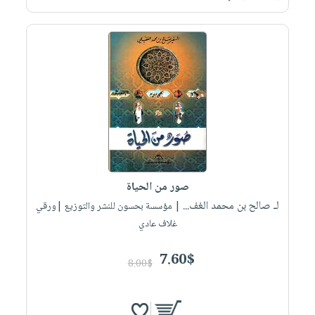
صور من الحياة
لـ صالح بن محمد الغف...
| مؤسسة بحسون للنشر والتوزيع |ورقي
غلاف عادي
7.60$
8.00$