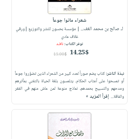
العناية
الأكثر
شحن
أدوات
بالأسنان
مبيعاً
مجاني
المائدة
شعراء ماتوا جوعاً
الحمية
العودة
بنود
الأوعية
لـ صالح بن محمد الغف...
| مؤسسة بحسون للنشر والتوزيع |ورقي
والتغذية
للمدارس
مختارة
والتخزين
اشتراكات
غلاف عادي
اكسسوارات
أدوات
توفر الكتاب:
نافـد
كتب
كل
بحث
14.25$
المطبخ
15.00$
الاشتراكات
اكسسوارات
متقدم
منزلية
صندوق
نبذة الناشر:
كتاب يضم صوراً لعدد كبير من الشعراء الذين تضوّروا جوعاً
القراءة
اكسسوارات
أو تمسحوا على أعتاب الحكام، يتلمسون بلغة الحياة بالتغني بمآثرهم
iKitab
ملابس
نيل
ومدحهم والتسبيح بحمدهم، نماذج منوعة لمن عاش منهم في الفقر
بلا
مطرزات
وفرات
إقرأ المزيد »
والفاقة...
حدود
حقائب
عن
حسابك
حلي
الشركة
عناية
لائحة
سياسة
بالذات
الأمنيات
الشركة