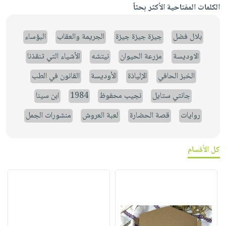
الكلمات المفتاحية الأكثر بحثاً
بلال فضل
جيزة جيزة جيزة
الجريمة والعقاب
البؤساء
الاوديسة
مزرعة الحيوان
نيتشه
الأشياء التي تنقذنا
الخبز الحافي
الإلياذة
الأوديسة
القانون في الطب
جانتي ستايل
نجيب محفوظ
1984
ابن سينا
روايات
قصة الحضارة
لعبة العروش
منشورات الجمل
كل الأقسام